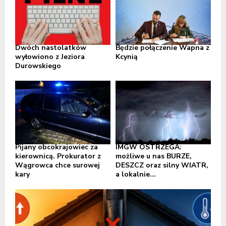
Dwóch nastolatków
Będzie połączenie Wapna z
wyłowiono z Jeziora
Kcynią
Durowskiego
Pijany obcokrajowiec za
IMGW OSTRZEGA:
kierownicą. Prokurator z
możliwe u nas BURZE,
Wągrowca chce surowej
DESZCZ oraz silny WIATR,
kary
a lokalnie...