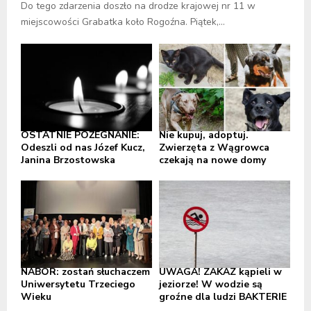
Do tego zdarzenia doszło na drodze krajowej nr 11 w
miejscowości Grabatka koło Rogoźna. Piątek,...
OSTATNIE POŻEGNANIE:
Nie kupuj, adoptuj.
Odeszli od nas Józef Kucz,
Zwierzęta z Wągrowca
Janina Brzostowska
czekają na nowe domy
NABÓR: zostań słuchaczem
UWAGA! ZAKAZ kąpieli w
Uniwersytetu Trzeciego
jeziorze! W wodzie są
Wieku
groźne dla ludzi BAKTERIE