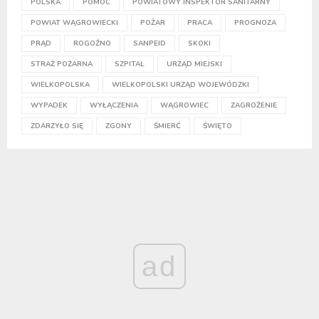
POLSKA
POMOC
POWIATOWY INSPEKTOR SANITARNY
POWIAT WĄGROWIECKI
POŻAR
PRACA
PROGNOZA
PRĄD
ROGOŹNO
SANPEID
SKOKI
STRAŻ POŻARNA
SZPITAL
URZĄD MIEJSKI
WIELKOPOLSKA
WIELKOPOLSKI URZĄD WOJEWÓDZKI
WYPADEK
WYŁĄCZENIA
WĄGROWIEC
ZAGROŻENIE
ZDARZYŁO SIĘ
ZGONY
ŚMIERĆ
ŚWIĘTO
ad