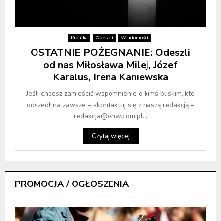
Kronika
Odeszli
Wiadomości
OSTATNIE POŻEGNANIE: Odeszli
od nas Miłosława Milej, Józef
Karalus, Irena Kaniewska
Jeśli chcesz zamieścić wspomnienie o kimś bliskim, kto
odszedł na zawsze – skontaktuj się z naszą redakcją –
redakcja@onw.com.pl...
Czytaj więcej
PROMOCJA / OGŁOSZENIA