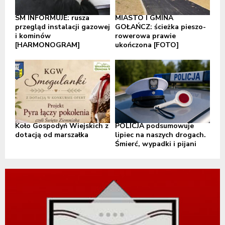
SM INFORMUJE: rusza
MIASTO I GMINA
przegląd instalacji gazowej
GOŁAŃCZ: ścieżka pieszo-
i kominów
rowerowa prawie
[HARMONOGRAM]
ukończona [FOTO]
Koło Gospodyń Wiejskich z
POLICJA podsumowuje
dotacją od marszałka
lipiec na naszych drogach.
Śmierć, wypadki i pijani