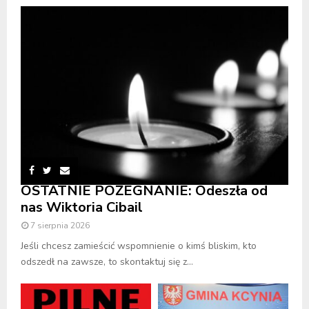
OSTATNIE POŻEGNANIE: Odeszła od
nas Wiktoria Cibail
7 sierpnia 2026
Jeśli chcesz zamieścić wspomnienie o kimś bliskim, kto
odszedł na zawsze, to skontaktuj się z...