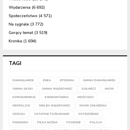
Wydarzenia
(6 692)
Społeczeństwo
(4 571)
Na sygnale
(3 772)
Gorący temat
(3 519)
Kronika
(1 694)
TAGI
DAMASŁAWEK
ENEA
EPIDEMIA
GMINA DAMASŁAWEK
GMINA SKOKI
GMINA WĄGROWIEC
GOŁAŃCZ
IMGW
KORONAWIRUS
KWARANTANNA
MIEŚCISKO
NEKROLOGI
NIELBA WĄGROWIEC
NOWE ZAKAŻENIA
ODESZLI
OSTATNIE POŻEGNANIE
OSTRZEŻENIE
PANDEMIA
PIŁKA NOŻNA
POGRZEB
POLICJA