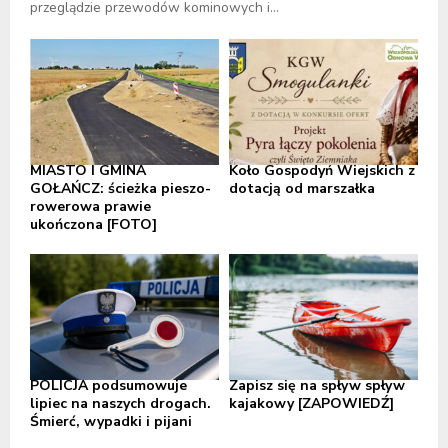
przeglądzie przewodów kominowych i...
MIASTO I GMINA
Koło Gospodyń Wiejskich z
GOŁAŃCZ: ścieżka pieszo-
dotacją od marszałka
rowerowa prawie
ukończona [FOTO]
POLICJA podsumowuje
Zapisz się na spływ spływ
lipiec na naszych drogach.
kajakowy [ZAPOWIEDŹ]
Śmierć, wypadki i pijani