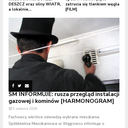
DESZCZ oraz silny WIATR,
zatrucia się tlenkiem węgla
a lokalnie...
[FILM]
SM INFORMUJE: rusza przegląd instalacji
gazowej i kominów [HARMONOGRAM]
5 sierpnia 2026
Fachowcy wkrótce odwiedzą wybrane mieszkania.
Spółdzielnia Mieszkaniowa w Wągrowcu informuje o