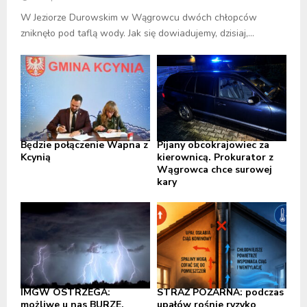
W Jeziorze Durowskim w Wągrowcu dwóch chłopców
zniknęło pod taflą wody. Jak się dowiadujemy, dzisiaj,...
Będzie połączenie Wapna z
Pijany obcokrajowiec za
Kcynią
kierownicą. Prokurator z
Wągrowca chce surowej
kary
IMGW OSTRZEGA:
STRAŻ POŻARNA: podczas
możliwe u nas BURZE,
upałów rośnie ryzyko