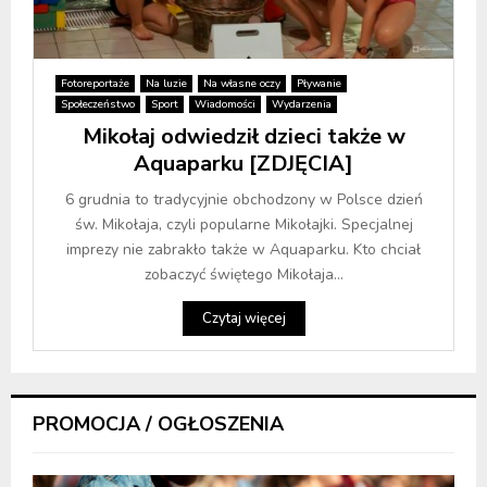
Fotoreportaże
Na luzie
Na własne oczy
Pływanie
Społeczeństwo
Sport
Wiadomości
Wydarzenia
Mikołaj odwiedził dzieci także w
Aquaparku [ZDJĘCIA]
6 grudnia to tradycyjnie obchodzony w Polsce dzień
św. Mikołaja, czyli popularne Mikołajki. Specjalnej
imprezy nie zabrakło także w Aquaparku. Kto chciał
zobaczyć świętego Mikołaja...
Czytaj więcej
PROMOCJA / OGŁOSZENIA