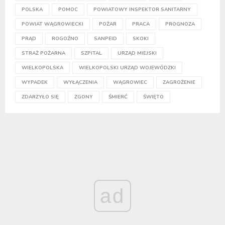
POLSKA
POMOC
POWIATOWY INSPEKTOR SANITARNY
POWIAT WĄGROWIECKI
POŻAR
PRACA
PROGNOZA
PRĄD
ROGOŹNO
SANPEID
SKOKI
STRAŻ POŻARNA
SZPITAL
URZĄD MIEJSKI
WIELKOPOLSKA
WIELKOPOLSKI URZĄD WOJEWÓDZKI
WYPADEK
WYŁĄCZENIA
WĄGROWIEC
ZAGROŻENIE
ZDARZYŁO SIĘ
ZGONY
ŚMIERĆ
ŚWIĘTO
ad