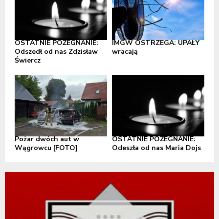
OSTATNIE POŻEGNANIE:
IMGW OSTRZEGA: UPAŁY
Odszedł od nas Zdzisław
wracają
Świercz
Pożar dwóch aut w
OSTATNIE POŻEGNANIE:
Wągrowcu [FOTO]
Odeszła od nas Maria Dojs