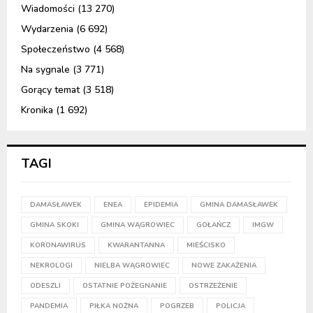
Wiadomości
(13 270)
Wydarzenia
(6 692)
Społeczeństwo
(4 568)
Na sygnale
(3 771)
Gorący temat
(3 518)
Kronika
(1 692)
TAGI
DAMASŁAWEK
ENEA
EPIDEMIA
GMINA DAMASŁAWEK
GMINA SKOKI
GMINA WĄGROWIEC
GOŁAŃCZ
IMGW
KORONAWIRUS
KWARANTANNA
MIEŚCISKO
NEKROLOGI
NIELBA WĄGROWIEC
NOWE ZAKAŻENIA
ODESZLI
OSTATNIE POŻEGNANIE
OSTRZEŻENIE
PANDEMIA
PIŁKA NOŻNA
POGRZEB
POLICJA