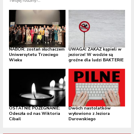
Twojej rodziny?...
NABÓR: zostań słuchaczem
UWAGA! ZAKAZ kąpieli w
Uniwersytetu Trzeciego
jeziorze! W wodzie są
Wieku
groźne dla ludzi BAKTERIE
OSTATNIE POŻEGNANIE:
Dwóch nastolatków
Odeszła od nas Wiktoria
wyłowiono z Jeziora
Cibail
Durowskiego