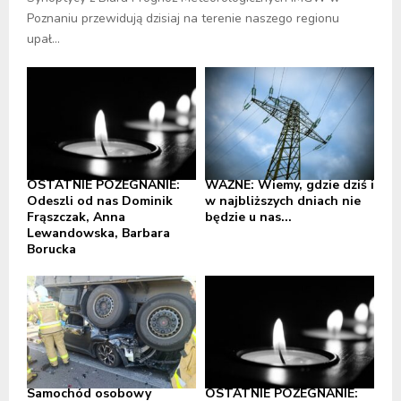
Poznaniu przewidują dzisiaj na terenie naszego regionu
upał...
OSTATNIE POŻEGNANIE:
WAŻNE: Wiemy, gdzie dziś i
Odeszli od nas Dominik
w najbliższych dniach nie
Frąszczak, Anna
będzie u nas...
Lewandowska, Barbara
Borucka
Samochód osobowy
OSTATNIE POŻEGNANIE: