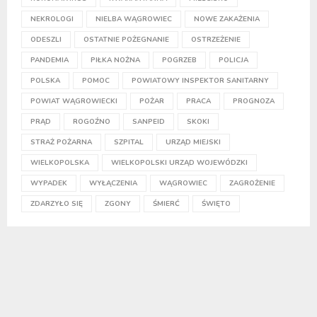
NEKROLOGI
NIELBA WĄGROWIEC
NOWE ZAKAŻENIA
ODESZLI
OSTATNIE POŻEGNANIE
OSTRZEŻENIE
PANDEMIA
PIŁKA NOŻNA
POGRZEB
POLICJA
POLSKA
POMOC
POWIATOWY INSPEKTOR SANITARNY
POWIAT WĄGROWIECKI
POŻAR
PRACA
PROGNOZA
PRĄD
ROGOŹNO
SANPEID
SKOKI
STRAŻ POŻARNA
SZPITAL
URZĄD MIEJSKI
WIELKOPOLSKA
WIELKOPOLSKI URZĄD WOJEWÓDZKI
WYPADEK
WYŁĄCZENIA
WĄGROWIEC
ZAGROŻENIE
ZDARZYŁO SIĘ
ZGONY
ŚMIERĆ
ŚWIĘTO