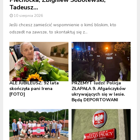
Tadeusz...
10 sierpnia 2026
Jeśli chcesz zamieścić wspomnienie o kimś bliskim, kto
odszedł na zawsze, to skontaktuj się z...
ALE JUBILEUSZ: 92 lata
PRZEMYT ludzi! Policja
skończyła pani Irena
ZŁAPAŁA 9. Afgańczyków
[FOTO]
ukrywających się w lesie.
Będą DEPORTOWANI