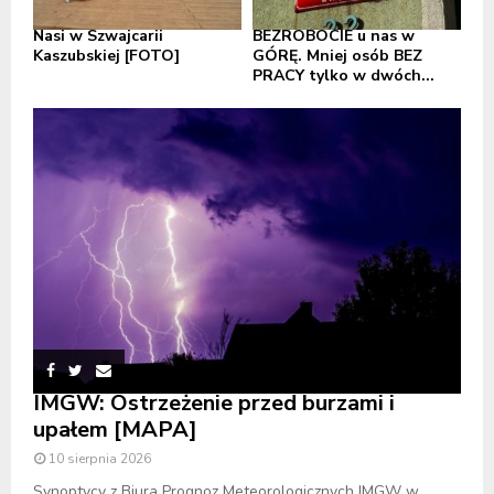
Nasi w Szwajcarii
BEZROBOCIE u nas w
Kaszubskiej [FOTO]
GÓRĘ. Mniej osób BEZ
PRACY tylko w dwóch...
IMGW: Ostrzeżenie przed burzami i
upałem [MAPA]
10 sierpnia 2026
Synoptycy z Biura Prognoz Meteorologicznych IMGW w