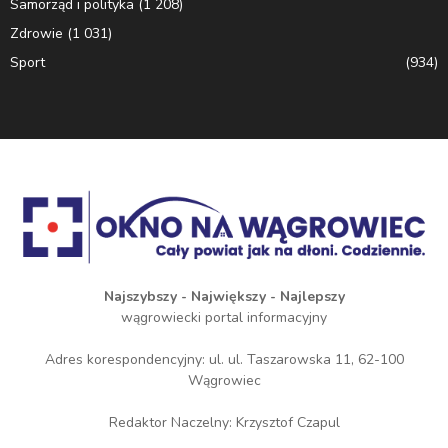
Samorząd i polityka
(1 208)
Zdrowie
(1 031)
Sport
(934)
Najszybszy - Największy - Najlepszy
wągrowiecki portal informacyjny
Adres korespondencyjny: ul. ul. Taszarowska 11, 62-100
Wągrowiec
Redaktor Naczelny: Krzysztof Czapul