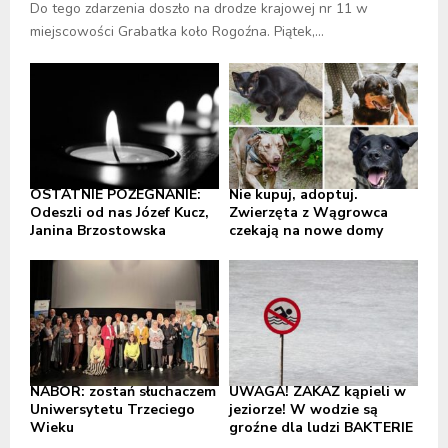
Do tego zdarzenia doszło na drodze krajowej nr 11 w
miejscowości Grabatka koło Rogoźna. Piątek,...
OSTATNIE POŻEGNANIE:
Nie kupuj, adoptuj.
Odeszli od nas Józef Kucz,
Zwierzęta z Wągrowca
Janina Brzostowska
czekają na nowe domy
NABÓR: zostań słuchaczem
UWAGA! ZAKAZ kąpieli w
Uniwersytetu Trzeciego
jeziorze! W wodzie są
Wieku
groźne dla ludzi BAKTERIE