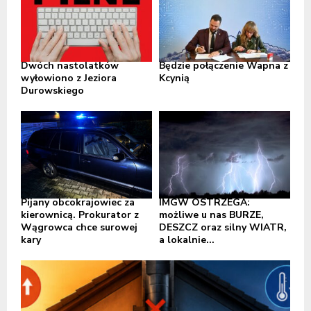
Dwóch nastolatków
Będzie połączenie Wapna z
wyłowiono z Jeziora
Kcynią
Durowskiego
Pijany obcokrajowiec za
IMGW OSTRZEGA:
kierownicą. Prokurator z
możliwe u nas BURZE,
Wągrowca chce surowej
DESZCZ oraz silny WIATR,
kary
a lokalnie...