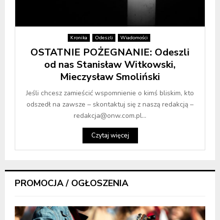
Kronika
Odeszli
Wiadomości
OSTATNIE POŻEGNANIE: Odeszli
od nas Stanisław Witkowski,
Mieczysław Smoliński
Jeśli chcesz zamieścić wspomnienie o kimś bliskim, kto
odszedł na zawsze – skontaktuj się z naszą redakcją –
redakcja@onw.com.pl...
Czytaj więcej
PROMOCJA / OGŁOSZENIA