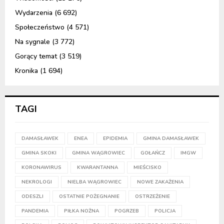
Wydarzenia
(6 692)
Społeczeństwo
(4 571)
Na sygnale
(3 772)
Gorący temat
(3 519)
Kronika
(1 694)
TAGI
DAMASŁAWEK
ENEA
EPIDEMIA
GMINA DAMASŁAWEK
GMINA SKOKI
GMINA WĄGROWIEC
GOŁAŃCZ
IMGW
KORONAWIRUS
KWARANTANNA
MIEŚCISKO
NEKROLOGI
NIELBA WĄGROWIEC
NOWE ZAKAŻENIA
ODESZLI
OSTATNIE POŻEGNANIE
OSTRZEŻENIE
PANDEMIA
PIŁKA NOŻNA
POGRZEB
POLICJA