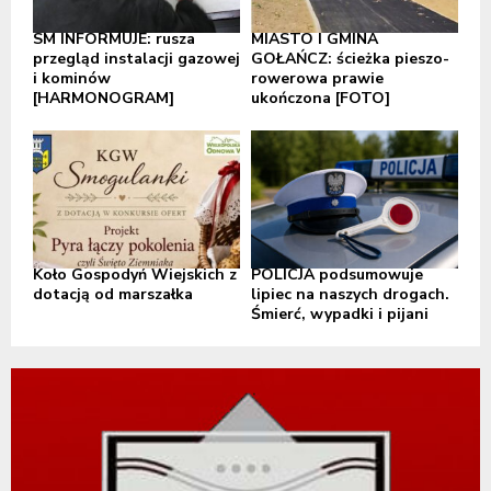
SM INFORMUJE: rusza
MIASTO I GMINA
przegląd instalacji gazowej
GOŁAŃCZ: ścieżka pieszo-
i kominów
rowerowa prawie
[HARMONOGRAM]
ukończona [FOTO]
Koło Gospodyń Wiejskich z
POLICJA podsumowuje
dotacją od marszałka
lipiec na naszych drogach.
Śmierć, wypadki i pijani