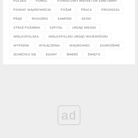
POLSKA
POMOC
POWIATOWY INSPEKTOR SANITARNY
POWIAT WĄGROWIECKI
POŻAR
PRACA
PROGNOZA
PRĄD
ROGOŹNO
SANPEID
SKOKI
STRAŻ POŻARNA
SZPITAL
URZĄD MIEJSKI
WIELKOPOLSKA
WIELKOPOLSKI URZĄD WOJEWÓDZKI
WYPADEK
WYŁĄCZENIA
WĄGROWIEC
ZAGROŻENIE
ZDARZYŁO SIĘ
ZGONY
ŚMIERĆ
ŚWIĘTO
ad