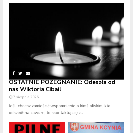
OSTATNIE POŻEGNANIE: Odeszła od
nas Wiktoria Cibail
7 sierpnia 2026
Jeśli chcesz zamieścić wspomnienie o kimś bliskim, kto
odszedł na zawsze, to skontaktuj się z...