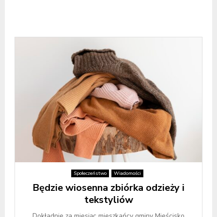
Społeczeństwo
Wiadomości
Będzie wiosenna zbiórka odzieży i
tekstyliów
Dokładnie za miesiąc mieszkańcy gminy Mieścisko