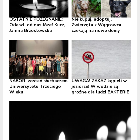
OSTATNIE POŻEGNANIE:
Nie kupuj, adoptuj.
Odeszli od nas Józef Kucz,
Zwierzęta z Wągrowca
Janina Brzostowska
czekają na nowe domy
NABÓR: zostań słuchaczem
UWAGA! ZAKAZ kąpieli w
Uniwersytetu Trzeciego
jeziorze! W wodzie są
Wieku
groźne dla ludzi BAKTERIE