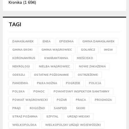
Kronika
(1 694)
TAGI
DAMASŁAWEK
ENEA
EPIDEMIA
GMINA DAMASŁAWEK
GMINA SKOKI
GMINA WĄGROWIEC
GOŁAŃCZ
IMGW
KORONAWIRUS
KWARANTANNA
MIEŚCISKO
NEKROLOGI
NIELBA WĄGROWIEC
NOWE ZAKAŻENIA
ODESZLI
OSTATNIE POŻEGNANIE
OSTRZEŻENIE
PANDEMIA
PIŁKA NOŻNA
POGRZEB
POLICJA
POLSKA
POMOC
POWIATOWY INSPEKTOR SANITARNY
POWIAT WĄGROWIECKI
POŻAR
PRACA
PROGNOZA
PRĄD
ROGOŹNO
SANPEID
SKOKI
STRAŻ POŻARNA
SZPITAL
URZĄD MIEJSKI
WIELKOPOLSKA
WIELKOPOLSKI URZĄD WOJEWÓDZKI