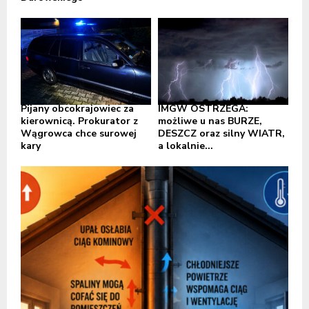
Pijany obcokrajowiec za
IMGW OSTRZEGA:
kierownicą. Prokurator z
możliwe u nas BURZE,
Wągrowca chce surowej
DESZCZ oraz silny WIATR,
kary
a lokalnie...