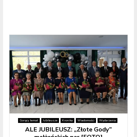
Gorący temat
Jubileusze
Kronika
Wiadomości
Wydarzenia
ALE JUBILEUSZ: „Złote Gody”