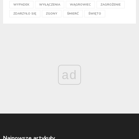
WYPADEK
WYŁĄCZENIA
WĄGROWIEC
ZAGROŻENIE
ZDARZYŁO SIĘ
ZGONY
ŚMIERĆ
ŚWIĘTO
ad
Najnowsze artykuły