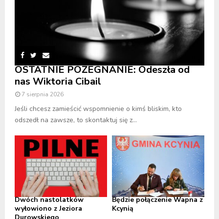
OSTATNIE POŻEGNANIE: Odeszła od
nas Wiktoria Cibail
7 sierpnia 2026
Jeśli chcesz zamieścić wspomnienie o kimś bliskim, kto
odszedł na zawsze, to skontaktuj się z...
Dwóch nastolatków
Będzie połączenie Wapna z
wyłowiono z Jeziora
Kcynią
Durowskiego