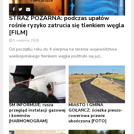
STRAŻ POŻARNA: podczas upałów
rośnie ryzyko zatrucia się tlenkiem węgla
[FILM]
5 sierpnia 2026
Od początku roku do 4 sierpnia na terenie województwa
wielkopolskiego tlenkiem węgla podtruło się już...
SM INFORMUJE: rusza
MIASTO I GMINA
przegląd instalacji gazowej
GOŁAŃCZ: ścieżka pieszo-
i kominów
rowerowa prawie
[HARMONOGRAM]
ukończona [FOTO]