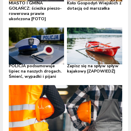
MIASTO I GMINA
Koło Gospodyń Wiejskich z
GOŁAŃCZ: ścieżka pieszo-
dotacją od marszałka
rowerowa prawie
ukończona [FOTO]
POLICJA podsumowuje
Zapisz się na spływ spływ
lipiec na naszych drogach.
kajakowy [ZAPOWIEDŹ]
Śmierć, wypadki i pijani