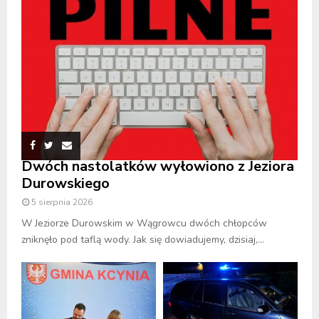
Dwóch nastolatków wyłowiono z Jeziora
Durowskiego
5 sierpnia 2026
W Jeziorze Durowskim w Wągrowcu dwóch chłopców
zniknęło pod taflą wody. Jak się dowiadujemy, dzisiaj,...