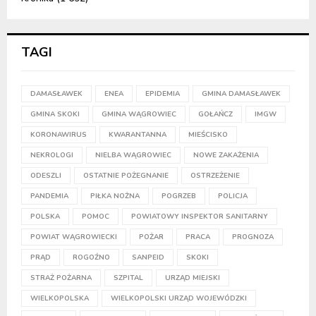
TAGI
DAMASŁAWEK
ENEA
EPIDEMIA
GMINA DAMASŁAWEK
GMINA SKOKI
GMINA WĄGROWIEC
GOŁAŃCZ
IMGW
KORONAWIRUS
KWARANTANNA
MIEŚCISKO
NEKROLOGI
NIELBA WĄGROWIEC
NOWE ZAKAŻENIA
ODESZLI
OSTATNIE POŻEGNANIE
OSTRZEŻENIE
PANDEMIA
PIŁKA NOŻNA
POGRZEB
POLICJA
POLSKA
POMOC
POWIATOWY INSPEKTOR SANITARNY
POWIAT WĄGROWIECKI
POŻAR
PRACA
PROGNOZA
PRĄD
ROGOŹNO
SANPEID
SKOKI
STRAŻ POŻARNA
SZPITAL
URZĄD MIEJSKI
WIELKOPOLSKA
WIELKOPOLSKI URZĄD WOJEWÓDZKI