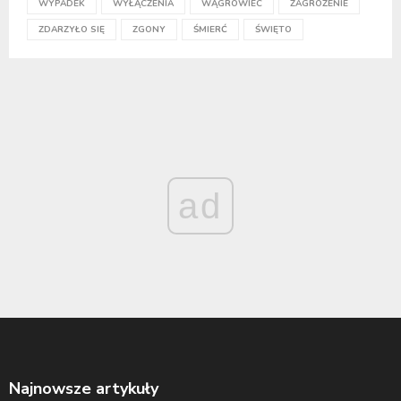
WYPADEK
WYŁĄCZENIA
WĄGROWIEC
ZAGROŻENIE
ZDARZYŁO SIĘ
ZGONY
ŚMIERĆ
ŚWIĘTO
ad
Najnowsze artykuły