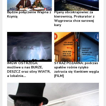
Będzie połączenie Wapna z
Pijany obcokrajowiec za
Kcynią
kierownicą. Prokurator z
Wągrowca chce surowej
kary
IMGW OSTRZEGA:
STRAŻ POŻARNA: podczas
możliwe u nas BURZE,
upałów rośnie ryzyko
DESZCZ oraz silny WIATR,
zatrucia się tlenkiem węgla
a lokalnie...
[FILM]