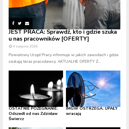
JEST PRACA: Sprawdź, kto i gdzie szuka
u nas pracowników [OFERTY]
4 sierpnia 2026
Powiatowy Urząd Pracy informuje w jakich zawodach i gdzie
szukają teraz pracodawcy. AKTUALNE OFERTY Z...
OSTATNIE POŻEGNANIE:
IMGW OSTRZEGA: UPAŁY
Odszedł od nas Zdzisław
wracają
Świercz