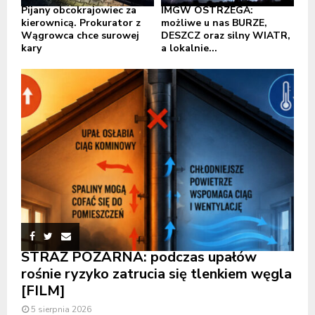
Pijany obcokrajowiec za
IMGW OSTRZEGA:
kierownicą. Prokurator z
możliwe u nas BURZE,
Wągrowca chce surowej
DESZCZ oraz silny WIATR,
kary
a lokalnie...
STRAŻ POŻARNA: podczas upałów
rośnie ryzyko zatrucia się tlenkiem węgla
[FILM]
5 sierpnia 2026