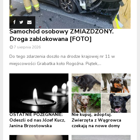
Samochód osobowy ZMIAŻDŻONY.
Droga zablokowana [FOTO]
7 sierpnia 2026
Do tego zdarzenia doszło na drodze krajowej nr 11 w
miejscowości Grabatka koło Rogoźna. Piątek,...
OSTATNIE POŻEGNANIE:
Nie kupuj, adoptuj.
Odeszli od nas Józef Kucz,
Zwierzęta z Wągrowca
Janina Brzostowska
czekają na nowe domy