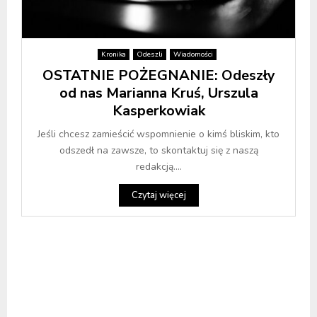
Kronika
Odeszli
Wiadomości
OSTATNIE POŻEGNANIE: Odeszły
od nas Marianna Kruś, Urszula
Kasperkowiak
Jeśli chcesz zamieścić wspomnienie o kimś bliskim, kto
odszedł na zawsze, to skontaktuj się z naszą
redakcją....
Czytaj więcej