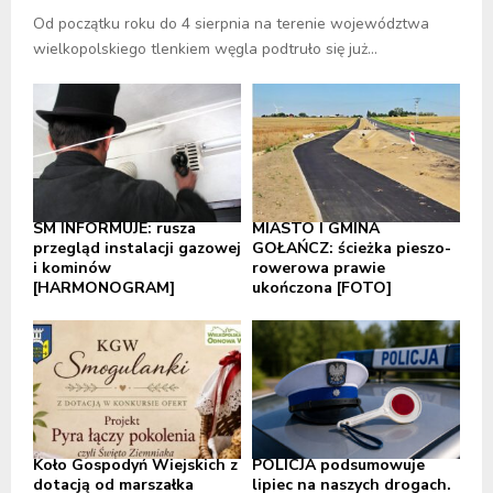
Od początku roku do 4 sierpnia na terenie województwa
wielkopolskiego tlenkiem węgla podtruło się już...
SM INFORMUJE: rusza
MIASTO I GMINA
przegląd instalacji gazowej
GOŁAŃCZ: ścieżka pieszo-
i kominów
rowerowa prawie
[HARMONOGRAM]
ukończona [FOTO]
Koło Gospodyń Wiejskich z
POLICJA podsumowuje
dotacją od marszałka
lipiec na naszych drogach.