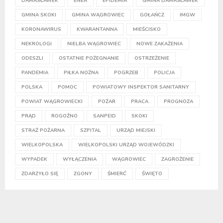
DAMASŁAWEK
ENEA
EPIDEMIA
GMINA DAMASŁAWEK
GMINA SKOKI
GMINA WĄGROWIEC
GOŁAŃCZ
IMGW
KORONAWIRUS
KWARANTANNA
MIEŚCISKO
NEKROLOGI
NIELBA WĄGROWIEC
NOWE ZAKAŻENIA
ODESZLI
OSTATNIE POŻEGNANIE
OSTRZEŻENIE
PANDEMIA
PIŁKA NOŻNA
POGRZEB
POLICJA
POLSKA
POMOC
POWIATOWY INSPEKTOR SANITARNY
POWIAT WĄGROWIECKI
POŻAR
PRACA
PROGNOZA
PRĄD
ROGOŹNO
SANPEID
SKOKI
STRAŻ POŻARNA
SZPITAL
URZĄD MIEJSKI
WIELKOPOLSKA
WIELKOPOLSKI URZĄD WOJEWÓDZKI
WYPADEK
WYŁĄCZENIA
WĄGROWIEC
ZAGROŻENIE
ZDARZYŁO SIĘ
ZGONY
ŚMIERĆ
ŚWIĘTO