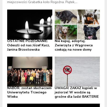
miejscowości Grabatka koło Rogoźna. Piątek,...
OSTATNIE POŻEGNANIE:
Nie kupuj, adoptuj.
Odeszli od nas Józef Kucz,
Zwierzęta z Wągrowca
Janina Brzostowska
czekają na nowe domy
NABÓR: zostań słuchaczem
UWAGA! ZAKAZ kąpieli w
Uniwersytetu Trzeciego
jeziorze! W wodzie są
Wieku
groźne dla ludzi BAKTERIE