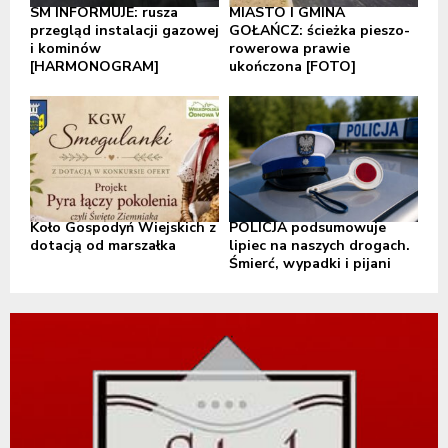
SM INFORMUJE: rusza
MIASTO I GMINA
przegląd instalacji gazowej
GOŁAŃCZ: ścieżka pieszo-
i kominów
rowerowa prawie
[HARMONOGRAM]
ukończona [FOTO]
Koło Gospodyń Wiejskich z
POLICJA podsumowuje
dotacją od marszałka
lipiec na naszych drogach.
Śmierć, wypadki i pijani