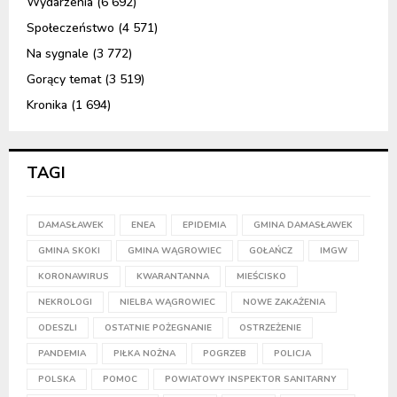
Wydarzenia
(6 692)
Społeczeństwo
(4 571)
Na sygnale
(3 772)
Gorący temat
(3 519)
Kronika
(1 694)
TAGI
DAMASŁAWEK
ENEA
EPIDEMIA
GMINA DAMASŁAWEK
GMINA SKOKI
GMINA WĄGROWIEC
GOŁAŃCZ
IMGW
KORONAWIRUS
KWARANTANNA
MIEŚCISKO
NEKROLOGI
NIELBA WĄGROWIEC
NOWE ZAKAŻENIA
ODESZLI
OSTATNIE POŻEGNANIE
OSTRZEŻENIE
PANDEMIA
PIŁKA NOŻNA
POGRZEB
POLICJA
POLSKA
POMOC
POWIATOWY INSPEKTOR SANITARNY