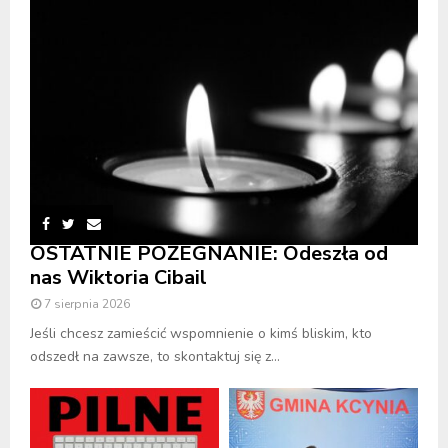
OSTATNIE POŻEGNANIE: Odeszła od
nas Wiktoria Cibail
7 sierpnia 2026
Jeśli chcesz zamieścić wspomnienie o kimś bliskim, kto
odszedł na zawsze, to skontaktuj się z...