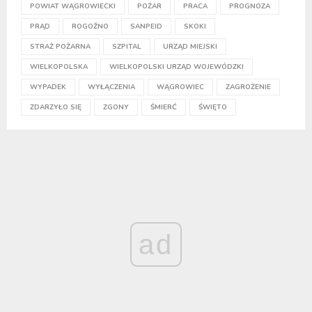
POWIAT WĄGROWIECKI
POŻAR
PRACA
PROGNOZA
PRĄD
ROGOŹNO
SANPEID
SKOKI
STRAŻ POŻARNA
SZPITAL
URZĄD MIEJSKI
WIELKOPOLSKA
WIELKOPOLSKI URZĄD WOJEWÓDZKI
WYPADEK
WYŁĄCZENIA
WĄGROWIEC
ZAGROŻENIE
ZDARZYŁO SIĘ
ZGONY
ŚMIERĆ
ŚWIĘTO
ad