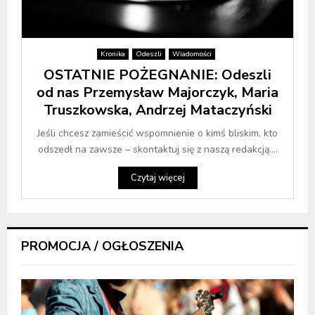
Kronika
Odeszli
Wiadomości
OSTATNIE POŻEGNANIE: Odeszli
od nas Przemysław Majorczyk, Maria
Truszkowska, Andrzej Mataczyński
Jeśli chcesz zamieścić wspomnienie o kimś bliskim, kto
odszedł na zawsze – skontaktuj się z naszą redakcją....
Czytaj więcej
PROMOCJA / OGŁOSZENIA