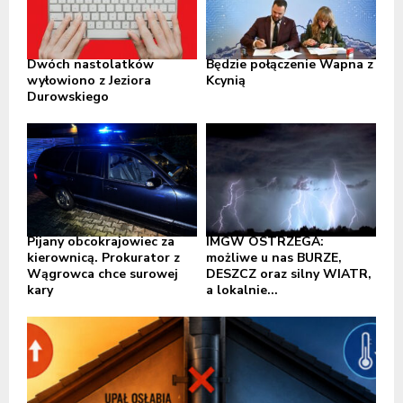
Dwóch nastolatków
Będzie połączenie Wapna z
wyłowiono z Jeziora
Kcynią
Durowskiego
Pijany obcokrajowiec za
IMGW OSTRZEGA:
kierownicą. Prokurator z
możliwe u nas BURZE,
Wągrowca chce surowej
DESZCZ oraz silny WIATR,
kary
a lokalnie...