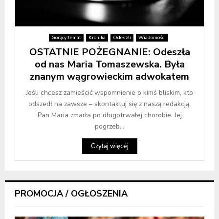
Gorący temat
Kronika
Odeszli
Wiadomości
OSTATNIE POŻEGNANIE: Odeszła
od nas Maria Tomaszewska. Była
znanym wągrowieckim adwokatem
Jeśli chcesz zamieścić wspomnienie o kimś bliskim, kto
odszedł na zawsze – skontaktuj się z naszą redakcją.
Pan Maria zmarła po długotrwałej chorobie. Jej
pogrzeb...
Czytaj więcej
PROMOCJA / OGŁOSZENIA