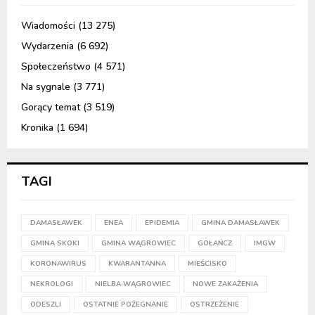
Wiadomości
(13 275)
Wydarzenia
(6 692)
Społeczeństwo
(4 571)
Na sygnale
(3 771)
Gorący temat
(3 519)
Kronika
(1 694)
TAGI
DAMASŁAWEK
ENEA
EPIDEMIA
GMINA DAMASŁAWEK
GMINA SKOKI
GMINA WĄGROWIEC
GOŁAŃCZ
IMGW
KORONAWIRUS
KWARANTANNA
MIEŚCISKO
NEKROLOGI
NIELBA WĄGROWIEC
NOWE ZAKAŻENIA
ODESZLI
OSTATNIE POŻEGNANIE
OSTRZEŻENIE