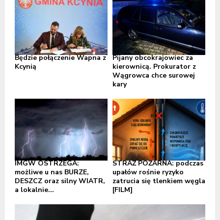
Będzie połączenie Wapna z
Pijany obcokrajowiec za
Kcynią
kierownicą. Prokurator z
Wągrowca chce surowej
kary
IMGW OSTRZEGA:
STRAŻ POŻARNA: podczas
możliwe u nas BURZE,
upałów rośnie ryzyko
DESZCZ oraz silny WIATR,
zatrucia się tlenkiem węgla
a lokalnie...
[FILM]