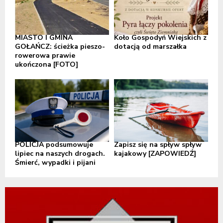
MIASTO I GMINA
Koło Gospodyń Wiejskich z
GOŁAŃCZ: ścieżka pieszo-
dotacją od marszałka
rowerowa prawie
ukończona [FOTO]
POLICJA podsumowuje
Zapisz się na spływ spływ
lipiec na naszych drogach.
kajakowy [ZAPOWIEDŹ]
Śmierć, wypadki i pijani