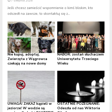
7 sierpnia 2026
Jeśli chcesz zamieścić wspomnienie o kimś bliskim, kto
odszedł na zawsze, to skontaktuj się z...
Nie kupuj, adoptuj.
NABÓR: zostań słuchaczem
Zwierzęta z Wągrowca
Uniwersytetu Trzeciego
czekają na nowe domy
Wieku
UWAGA! ZAKAZ kąpieli w
OSTATNIE POŻEGNANIE:
jeziorze! W wodzie są
Odeszła od nas Wiktoria