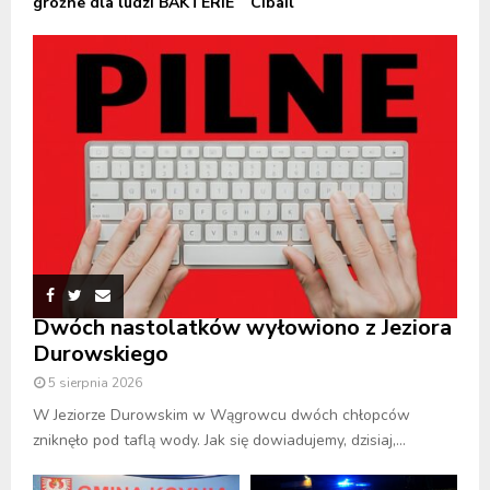
groźne dla ludzi BAKTERIE
Cibail
Dwóch nastolatków wyłowiono z Jeziora
Durowskiego
5 sierpnia 2026
W Jeziorze Durowskim w Wągrowcu dwóch chłopców
zniknęło pod taflą wody. Jak się dowiadujemy, dzisiaj,...