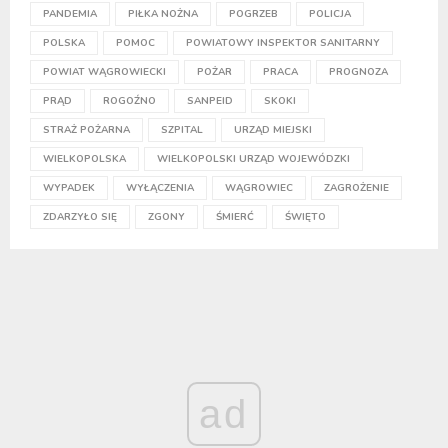
PANDEMIA
PIŁKA NOŻNA
POGRZEB
POLICJA
POLSKA
POMOC
POWIATOWY INSPEKTOR SANITARNY
POWIAT WĄGROWIECKI
POŻAR
PRACA
PROGNOZA
PRĄD
ROGOŹNO
SANPEID
SKOKI
STRAŻ POŻARNA
SZPITAL
URZĄD MIEJSKI
WIELKOPOLSKA
WIELKOPOLSKI URZĄD WOJEWÓDZKI
WYPADEK
WYŁĄCZENIA
WĄGROWIEC
ZAGROŻENIE
ZDARZYŁO SIĘ
ZGONY
ŚMIERĆ
ŚWIĘTO
ad