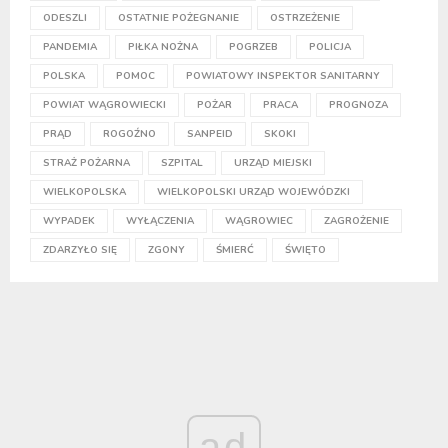
ODESZLI
OSTATNIE POŻEGNANIE
OSTRZEŻENIE
PANDEMIA
PIŁKA NOŻNA
POGRZEB
POLICJA
POLSKA
POMOC
POWIATOWY INSPEKTOR SANITARNY
POWIAT WĄGROWIECKI
POŻAR
PRACA
PROGNOZA
PRĄD
ROGOŹNO
SANPEID
SKOKI
STRAŻ POŻARNA
SZPITAL
URZĄD MIEJSKI
WIELKOPOLSKA
WIELKOPOLSKI URZĄD WOJEWÓDZKI
WYPADEK
WYŁĄCZENIA
WĄGROWIEC
ZAGROŻENIE
ZDARZYŁO SIĘ
ZGONY
ŚMIERĆ
ŚWIĘTO
ad