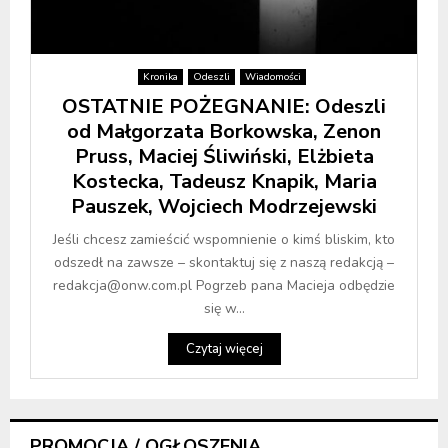
Kronika
Odeszli
Wiadomości
OSTATNIE POŻEGNANIE: Odeszli
od Małgorzata Borkowska, Zenon
Pruss, Maciej Śliwiński, Elżbieta
Kostecka, Tadeusz Knapik, Maria
Pauszek, Wojciech Modrzejewski
Jeśli chcesz zamieścić wspomnienie o kimś bliskim, kto
odszedł na zawsze – skontaktuj się z naszą redakcją –
redakcja@onw.com.pl Pogrzeb pana Macieja odbędzie
się w...
Czytaj więcej
PROMOCJA / OGŁOSZENIA