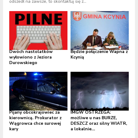
odszedł na zawsze, to skontaktuj się z...
Dwóch nastolatków
Będzie połączenie Wapna z
wyłowiono z Jeziora
Kcynią
Durowskiego
Pijany obcokrajowiec za
IMGW OSTRZEGA:
kierownicą. Prokurator z
możliwe u nas BURZE,
Wągrowca chce surowej
DESZCZ oraz silny WIATR,
kary
a lokalnie...