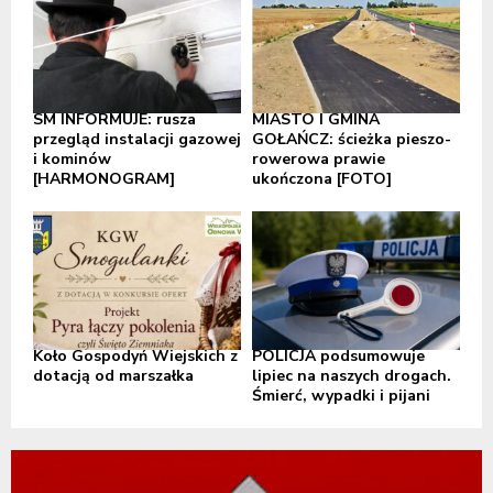
SM INFORMUJE: rusza
MIASTO I GMINA
przegląd instalacji gazowej
GOŁAŃCZ: ścieżka pieszo-
i kominów
rowerowa prawie
[HARMONOGRAM]
ukończona [FOTO]
Koło Gospodyń Wiejskich z
POLICJA podsumowuje
dotacją od marszałka
lipiec na naszych drogach.
Śmierć, wypadki i pijani