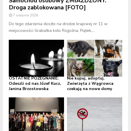
Samochód osobowy ZMIAŻDŻONY.
Droga zablokowana [FOTO]
7 sierpnia 2026
Do tego zdarzenia doszło na drodze krajowej nr 11 w
miejscowości Grabatka koło Rogoźna. Piątek,...
OSTATNIE POŻEGNANIE:
Nie kupuj, adoptuj.
Odeszli od nas Józef Kucz,
Zwierzęta z Wągrowca
Janina Brzostowska
czekają na nowe domy