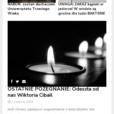
NABÓR: zostań słuchaczem
UWAGA! ZAKAZ kąpieli w
Uniwersytetu Trzeciego
jeziorze! W wodzie są
Wieku
groźne dla ludzi BAKTERIE
OSTATNIE POŻEGNANIE: Odeszła od
nas Wiktoria Cibail
7 sierpnia 2026
Jeśli chcesz zamieścić wspomnienie o kimś bliskim, kto