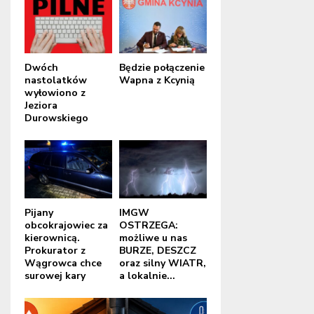
Dwóch
Będzie połączenie
nastolatków
Wapna z Kcynią
wyłowiono z
Jeziora
Durowskiego
Pijany
IMGW
obcokrajowiec za
OSTRZEGA:
kierownicą.
możliwe u nas
Prokurator z
BURZE, DESZCZ
Wągrowca chce
oraz silny WIATR,
surowej kary
a lokalnie...