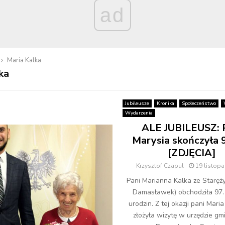
ad
Maria Kalka
ka
Jubileusze
Kronika
Społeczeństwo
Wydarzenia
ALE JUBILEUSZ: 
Marysia skończyła 9
[ZDJĘCIA]
Krzysztof Czapul
19 listop
Pani Marianna Kalka ze Staręż
Damasławek) obchodziła 97. 
urodzin. Z tej okazji pani Mari
złożyła wizytę w urzędzie gm