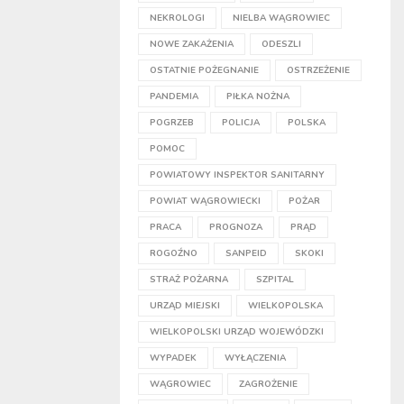
NEKROLOGI
NIELBA WĄGROWIEC
NOWE ZAKAŻENIA
ODESZLI
OSTATNIE POŻEGNANIE
OSTRZEŻENIE
PANDEMIA
PIŁKA NOŻNA
POGRZEB
POLICJA
POLSKA
POMOC
POWIATOWY INSPEKTOR SANITARNY
POWIAT WĄGROWIECKI
POŻAR
PRACA
PROGNOZA
PRĄD
ROGOŹNO
SANPEID
SKOKI
STRAŻ POŻARNA
SZPITAL
URZĄD MIEJSKI
WIELKOPOLSKA
WIELKOPOLSKI URZĄD WOJEWÓDZKI
WYPADEK
WYŁĄCZENIA
WĄGROWIEC
ZAGROŻENIE