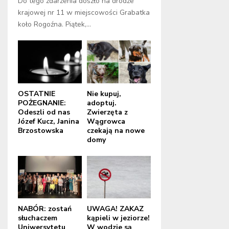
Do tego zdarzenia doszło na drodze
krajowej nr 11 w miejscowości Grabatka
koło Rogoźna. Piątek,...
OSTATNIE
Nie kupuj,
POŻEGNANIE:
adoptuj.
Odeszli od nas
Zwierzęta z
Józef Kucz, Janina
Wągrowca
Brzostowska
czekają na nowe
domy
NABÓR: zostań
UWAGA! ZAKAZ
słuchaczem
kąpieli w jeziorze!
Uniwersytetu
W wodzie są