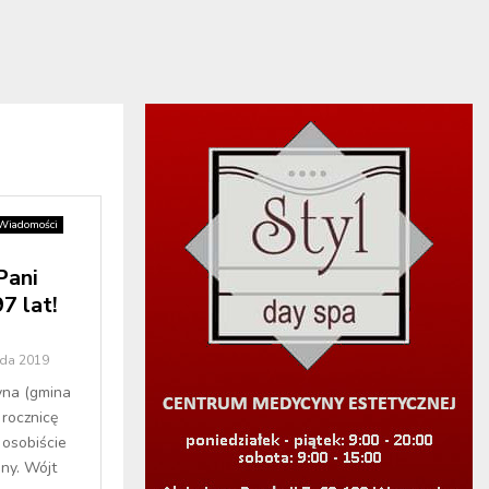
Wiadomości
Pani
7 lat!
ada 2019
yna (gmina
rocznicę
a osobiście
iny. Wójt