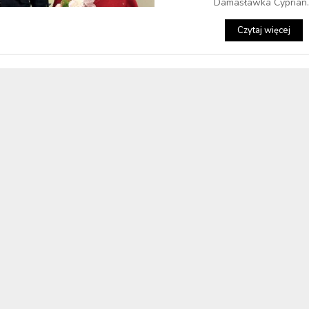
Damasławka Cyprian..
Czytaj więcej