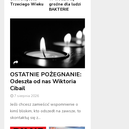
Trzeciego Wieku
groźne dla ludzi
BAKTERIE
OSTATNIE POŻEGNANIE:
Odeszła od nas Wiktoria
Cibail
7 sierpnia 2026
Jeśli chcesz zamieścić wspomnienie o
kimś bliskim, kto odszedł na zawsze, to
skontaktuj się z...