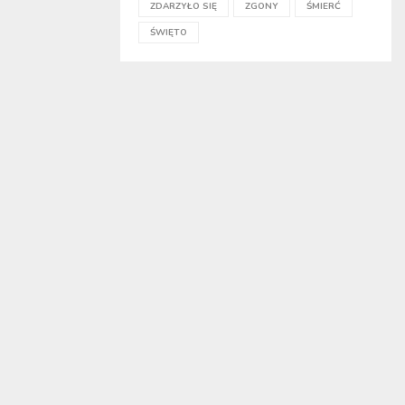
ZDARZYŁO SIĘ
ZGONY
ŚMIERĆ
ŚWIĘTO