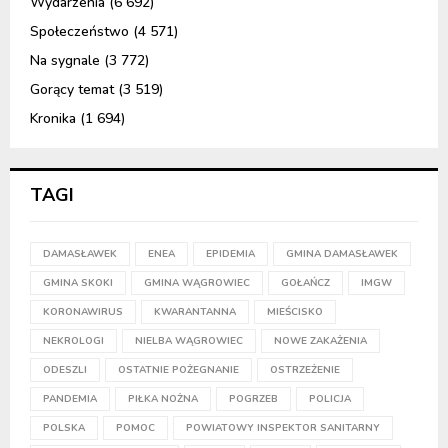
Wydarzenia
(6 692)
Społeczeństwo
(4 571)
Na sygnale
(3 772)
Gorący temat
(3 519)
Kronika
(1 694)
TAGI
DAMASŁAWEK
ENEA
EPIDEMIA
GMINA DAMASŁAWEK
GMINA SKOKI
GMINA WĄGROWIEC
GOŁAŃCZ
IMGW
KORONAWIRUS
KWARANTANNA
MIEŚCISKO
NEKROLOGI
NIELBA WĄGROWIEC
NOWE ZAKAŻENIA
ODESZLI
OSTATNIE POŻEGNANIE
OSTRZEŻENIE
PANDEMIA
PIŁKA NOŻNA
POGRZEB
POLICJA
POLSKA
POMOC
POWIATOWY INSPEKTOR SANITARNY