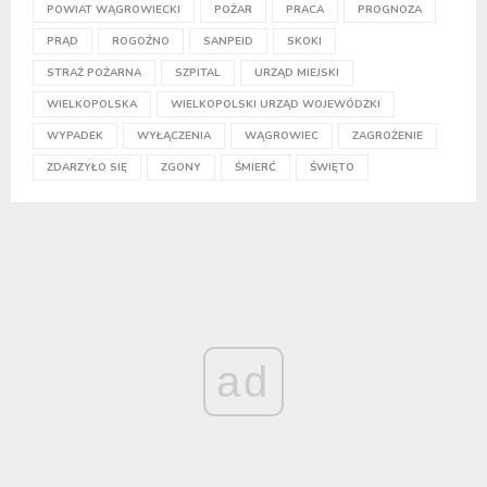
POWIAT WĄGROWIECKI
POŻAR
PRACA
PROGNOZA
PRĄD
ROGOŹNO
SANPEID
SKOKI
STRAŻ POŻARNA
SZPITAL
URZĄD MIEJSKI
WIELKOPOLSKA
WIELKOPOLSKI URZĄD WOJEWÓDZKI
WYPADEK
WYŁĄCZENIA
WĄGROWIEC
ZAGROŻENIE
ZDARZYŁO SIĘ
ZGONY
ŚMIERĆ
ŚWIĘTO
ad