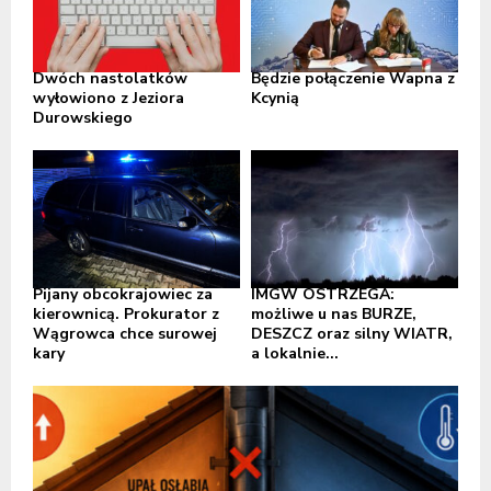
Dwóch nastolatków
Będzie połączenie Wapna z
wyłowiono z Jeziora
Kcynią
Durowskiego
Pijany obcokrajowiec za
IMGW OSTRZEGA:
kierownicą. Prokurator z
możliwe u nas BURZE,
Wągrowca chce surowej
DESZCZ oraz silny WIATR,
kary
a lokalnie...