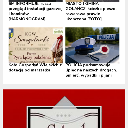
SM INFORMUJE: rusza
MIASTO I GMINA
przegląd instalacji gazowej
GOŁAŃCZ: ścieżka pieszo-
i kominów
rowerowa prawie
[HARMONOGRAM]
ukończona [FOTO]
Koło Gospodyń Wiejskich z
POLICJA podsumowuje
dotacją od marszałka
lipiec na naszych drogach.
Śmierć, wypadki i pijani