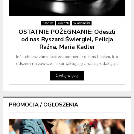
Kronika
Odeszli
Wiadomości
OSTATNIE POŻEGNANIE: Odeszli
od nas Ryszard Świergiel, Felicja
Raźna, Maria Kadler
Jeśli chcesz zamieścić wspomnienie o kimś bliskim, kto
odszedł na zawsze – skontaktuj się z naszą redakcją....
Czytaj więcej
PROMOCJA / OGŁOSZENIA