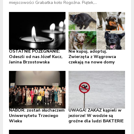
miejscowości Grabatka koło Rogoźna. Piątek,...
OSTATNIE POŻEGNANIE:
Nie kupuj, adoptuj.
Odeszli od nas Józef Kucz,
Zwierzęta z Wągrowca
Janina Brzostowska
czekają na nowe domy
NABÓR: zostań słuchaczem
UWAGA! ZAKAZ kąpieli w
Uniwersytetu Trzeciego
jeziorze! W wodzie są
Wieku
groźne dla ludzi BAKTERIE