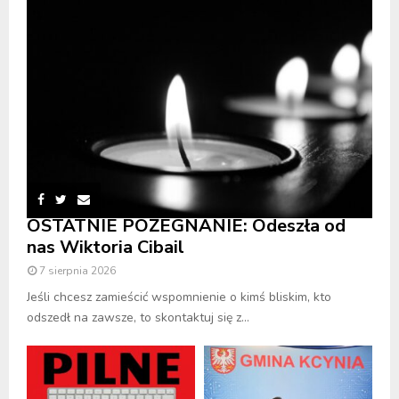
OSTATNIE POŻEGNANIE: Odeszła od
nas Wiktoria Cibail
7 sierpnia 2026
Jeśli chcesz zamieścić wspomnienie o kimś bliskim, kto
odszedł na zawsze, to skontaktuj się z...