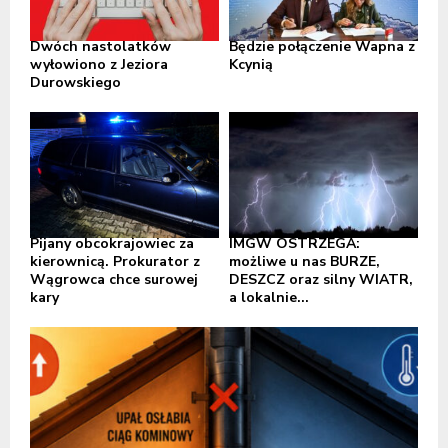
Dwóch nastolatków
Będzie połączenie Wapna z
wyłowiono z Jeziora
Kcynią
Durowskiego
Pijany obcokrajowiec za
IMGW OSTRZEGA:
kierownicą. Prokurator z
możliwe u nas BURZE,
Wągrowca chce surowej
DESZCZ oraz silny WIATR,
kary
a lokalnie...