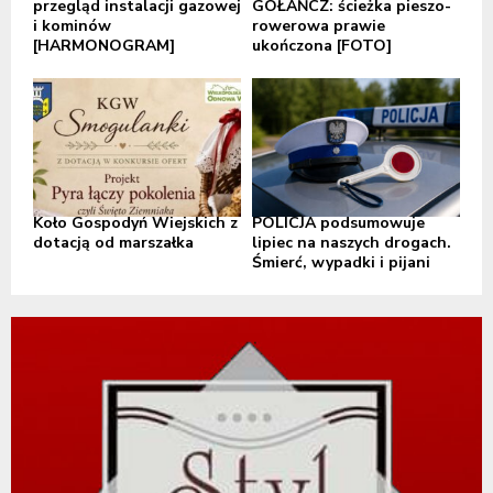
przegląd instalacji gazowej
GOŁAŃCZ: ścieżka pieszo-
i kominów
rowerowa prawie
[HARMONOGRAM]
ukończona [FOTO]
Koło Gospodyń Wiejskich z
POLICJA podsumowuje
dotacją od marszałka
lipiec na naszych drogach.
Śmierć, wypadki i pijani