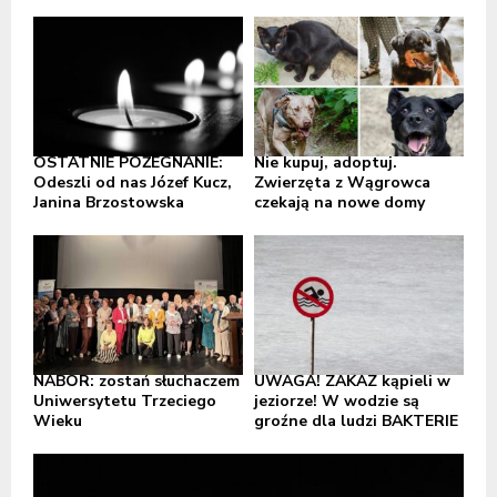
OSTATNIE POŻEGNANIE:
Nie kupuj, adoptuj.
Odeszli od nas Józef Kucz,
Zwierzęta z Wągrowca
Janina Brzostowska
czekają na nowe domy
NABÓR: zostań słuchaczem
UWAGA! ZAKAZ kąpieli w
Uniwersytetu Trzeciego
jeziorze! W wodzie są
Wieku
groźne dla ludzi BAKTERIE