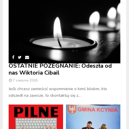
OSTATNIE POŻEGNANIE: Odeszła od
nas Wiktoria Cibail
7 sierpnia 2026
Jeśli chcesz zamieścić wspomnienie o kimś bliskim, kto
odszedł na zawsze, to skontaktuj się z...