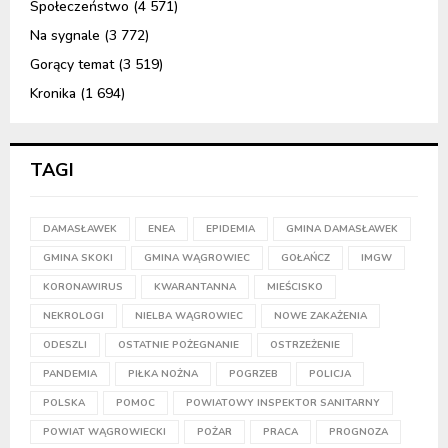
Społeczeństwo
(4 571)
Na sygnale
(3 772)
Gorący temat
(3 519)
Kronika
(1 694)
TAGI
DAMASŁAWEK
ENEA
EPIDEMIA
GMINA DAMASŁAWEK
GMINA SKOKI
GMINA WĄGROWIEC
GOŁAŃCZ
IMGW
KORONAWIRUS
KWARANTANNA
MIEŚCISKO
NEKROLOGI
NIELBA WĄGROWIEC
NOWE ZAKAŻENIA
ODESZLI
OSTATNIE POŻEGNANIE
OSTRZEŻENIE
PANDEMIA
PIŁKA NOŻNA
POGRZEB
POLICJA
POLSKA
POMOC
POWIATOWY INSPEKTOR SANITARNY
POWIAT WĄGROWIECKI
POŻAR
PRACA
PROGNOZA