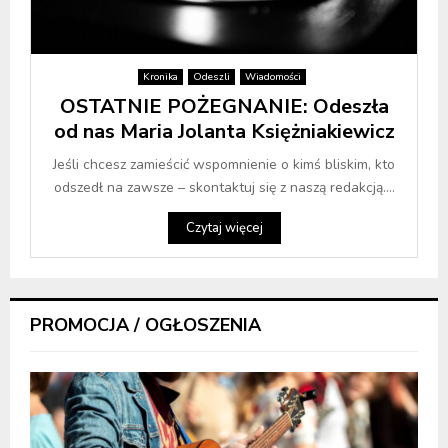
Kronika
Odeszli
Wiadomości
OSTATNIE POŻEGNANIE: Odeszła
od nas Maria Jolanta Księżniakiewicz
Jeśli chcesz zamieścić wspomnienie o kimś bliskim, kto
odszedł na zawsze – skontaktuj się z naszą redakcją....
Czytaj więcej
PROMOCJA / OGŁOSZENIA