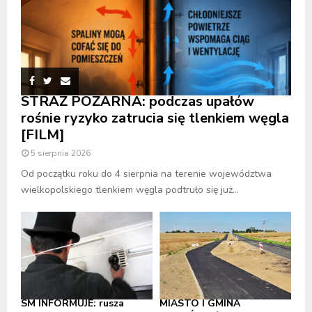
STRAŻ POŻARNA: podczas upałów
rośnie ryzyko zatrucia się tlenkiem węgla
[FILM]
5 sierpnia 2026
Od początku roku do 4 sierpnia na terenie województwa
wielkopolskiego tlenkiem węgla podtruło się już...
SM INFORMUJE: rusza
MIASTO I GMINA