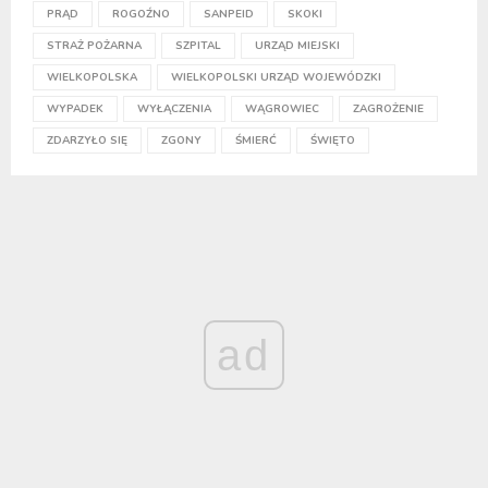
PRĄD
ROGOŹNO
SANPEID
SKOKI
STRAŻ POŻARNA
SZPITAL
URZĄD MIEJSKI
WIELKOPOLSKA
WIELKOPOLSKI URZĄD WOJEWÓDZKI
WYPADEK
WYŁĄCZENIA
WĄGROWIEC
ZAGROŻENIE
ZDARZYŁO SIĘ
ZGONY
ŚMIERĆ
ŚWIĘTO
ad