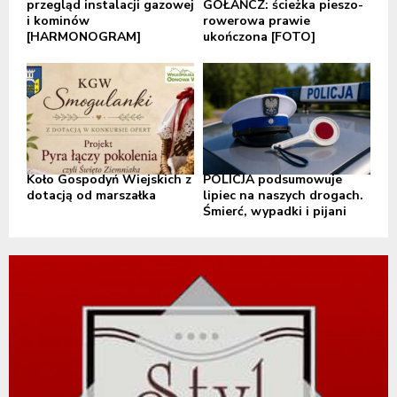
przegląd instalacji gazowej
GOŁAŃCZ: ścieżka pieszo-
i kominów
rowerowa prawie
[HARMONOGRAM]
ukończona [FOTO]
Koło Gospodyń Wiejskich z
POLICJA podsumowuje
dotacją od marszałka
lipiec na naszych drogach.
Śmierć, wypadki i pijani