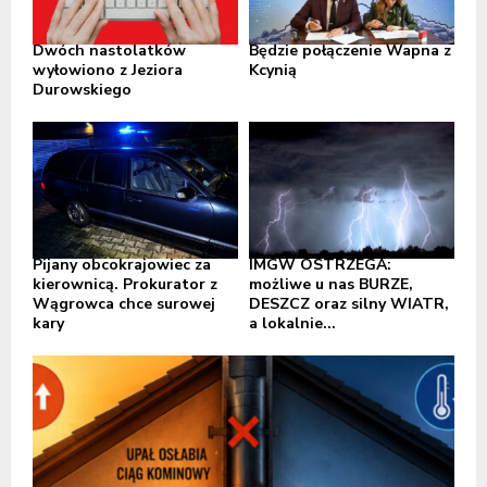
Dwóch nastolatków
Będzie połączenie Wapna z
wyłowiono z Jeziora
Kcynią
Durowskiego
Pijany obcokrajowiec za
IMGW OSTRZEGA:
kierownicą. Prokurator z
możliwe u nas BURZE,
Wągrowca chce surowej
DESZCZ oraz silny WIATR,
kary
a lokalnie...