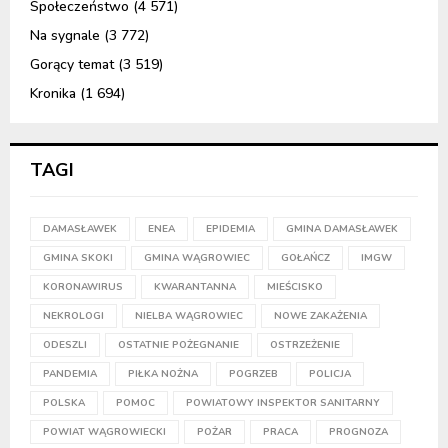
Społeczeństwo
(4 571)
Na sygnale
(3 772)
Gorący temat
(3 519)
Kronika
(1 694)
TAGI
DAMASŁAWEK
ENEA
EPIDEMIA
GMINA DAMASŁAWEK
GMINA SKOKI
GMINA WĄGROWIEC
GOŁAŃCZ
IMGW
KORONAWIRUS
KWARANTANNA
MIEŚCISKO
NEKROLOGI
NIELBA WĄGROWIEC
NOWE ZAKAŻENIA
ODESZLI
OSTATNIE POŻEGNANIE
OSTRZEŻENIE
PANDEMIA
PIŁKA NOŻNA
POGRZEB
POLICJA
POLSKA
POMOC
POWIATOWY INSPEKTOR SANITARNY
POWIAT WĄGROWIECKI
POŻAR
PRACA
PROGNOZA