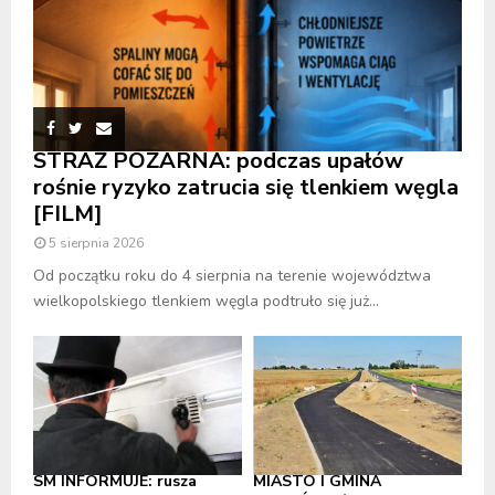
STRAŻ POŻARNA: podczas upałów
rośnie ryzyko zatrucia się tlenkiem węgla
[FILM]
5 sierpnia 2026
Od początku roku do 4 sierpnia na terenie województwa
wielkopolskiego tlenkiem węgla podtruło się już...
SM INFORMUJE: rusza
MIASTO I GMINA