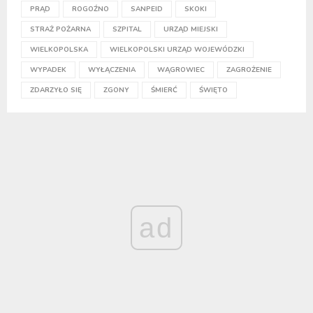
PRĄD
ROGOŹNO
SANPEID
SKOKI
STRAŻ POŻARNA
SZPITAL
URZĄD MIEJSKI
WIELKOPOLSKA
WIELKOPOLSKI URZĄD WOJEWÓDZKI
WYPADEK
WYŁĄCZENIA
WĄGROWIEC
ZAGROŻENIE
ZDARZYŁO SIĘ
ZGONY
ŚMIERĆ
ŚWIĘTO
ad