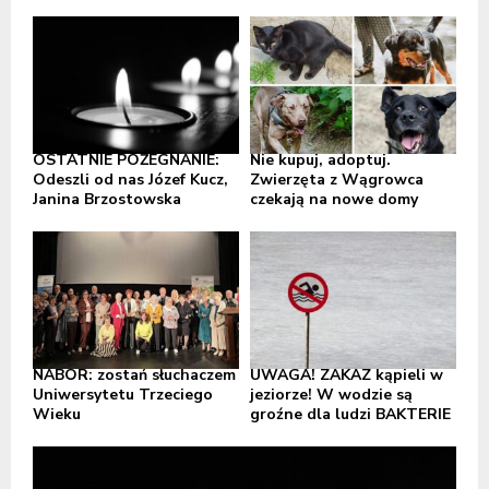
OSTATNIE POŻEGNANIE:
Nie kupuj, adoptuj.
Odeszli od nas Józef Kucz,
Zwierzęta z Wągrowca
Janina Brzostowska
czekają na nowe domy
NABÓR: zostań słuchaczem
UWAGA! ZAKAZ kąpieli w
Uniwersytetu Trzeciego
jeziorze! W wodzie są
Wieku
groźne dla ludzi BAKTERIE