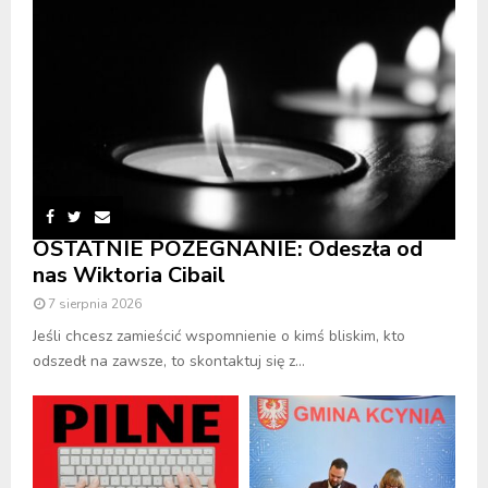
OSTATNIE POŻEGNANIE: Odeszła od
nas Wiktoria Cibail
7 sierpnia 2026
Jeśli chcesz zamieścić wspomnienie o kimś bliskim, kto
odszedł na zawsze, to skontaktuj się z...