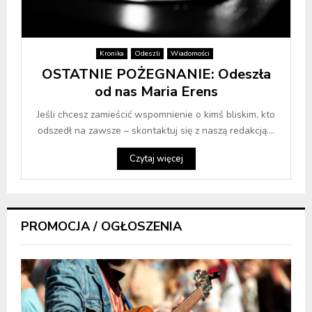
Kronika
Odeszli
Wiadomości
OSTATNIE POŻEGNANIE: Odeszła
od nas Maria Erens
Jeśli chcesz zamieścić wspomnienie o kimś bliskim, kto
odszedł na zawsze – skontaktuj się z naszą redakcją....
Czytaj więcej
PROMOCJA / OGŁOSZENIA