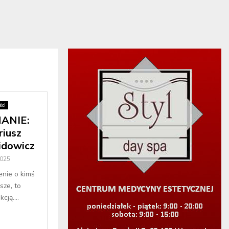
ci
ANIE:
riusz
idowicz
2025
enie o kimś
sze, to
cją....