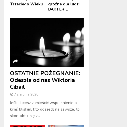
Trzeciego Wieku
groźne dla ludzi
BAKTERIE
OSTATNIE POŻEGNANIE:
Odeszła od nas Wiktoria
Cibail
7 sierpnia 2026
Jeśli chcesz zamieścić wspomnienie o
kimś bliskim, kto odszedł na zawsze, to
skontaktuj się z...