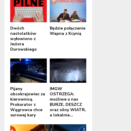
Dwóch
Będzie połączenie
nastolatków
Wapna z Kcynią
wyłowiono z
Jeziora
Durowskiego
Pijany
IMGW
obcokrajowiec za
OSTRZEGA:
kierownicą.
możliwe u nas
Prokurator z
BURZE, DESZCZ
Wągrowca chce
oraz silny WIATR,
surowej kary
a lokalnie...