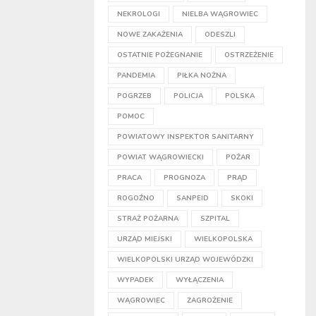
NEKROLOGI
NIELBA WĄGROWIEC
NOWE ZAKAŻENIA
ODESZLI
OSTATNIE POŻEGNANIE
OSTRZEŻENIE
PANDEMIA
PIŁKA NOŻNA
POGRZEB
POLICJA
POLSKA
POMOC
POWIATOWY INSPEKTOR SANITARNY
POWIAT WĄGROWIECKI
POŻAR
PRACA
PROGNOZA
PRĄD
ROGOŹNO
SANPEID
SKOKI
STRAŻ POŻARNA
SZPITAL
URZĄD MIEJSKI
WIELKOPOLSKA
WIELKOPOLSKI URZĄD WOJEWÓDZKI
WYPADEK
WYŁĄCZENIA
WĄGROWIEC
ZAGROŻENIE