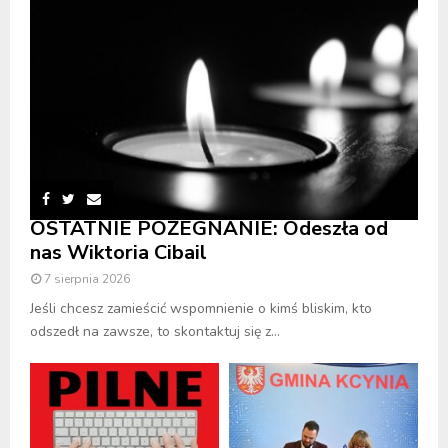
OSTATNIE POŻEGNANIE: Odeszła od
nas Wiktoria Cibail
7 sierpnia 2026
Jeśli chcesz zamieścić wspomnienie o kimś bliskim, kto
odszedł na zawsze, to skontaktuj się z...