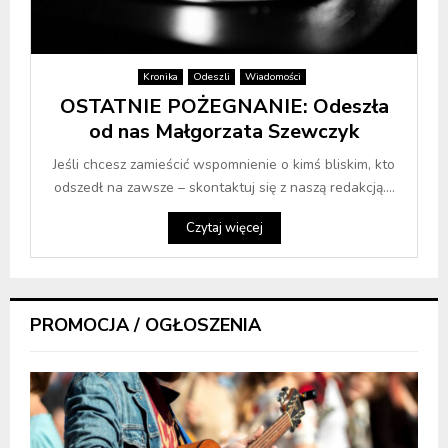
Kronika
Odeszli
Wiadomości
OSTATNIE POŻEGNANIE: Odeszła
od nas Małgorzata Szewczyk
Jeśli chcesz zamieścić wspomnienie o kimś bliskim, kto
odszedł na zawsze – skontaktuj się z naszą redakcją....
Czytaj więcej
PROMOCJA / OGŁOSZENIA