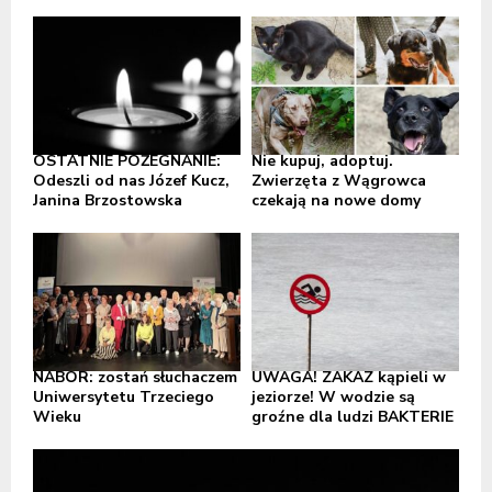
OSTATNIE POŻEGNANIE:
Nie kupuj, adoptuj.
Odeszli od nas Józef Kucz,
Zwierzęta z Wągrowca
Janina Brzostowska
czekają na nowe domy
NABÓR: zostań słuchaczem
UWAGA! ZAKAZ kąpieli w
Uniwersytetu Trzeciego
jeziorze! W wodzie są
Wieku
groźne dla ludzi BAKTERIE