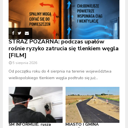
STRAŻ POŻARNA: podczas upałów
rośnie ryzyko zatrucia się tlenkiem węgla
[FILM]
5 sierpnia 2026
Od początku roku do 4 sierpnia na terenie województwa
wielkopolskiego tlenkiem węgla podtruło się już...
SM INFORMUJE: rusza
MIASTO I GMINA