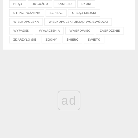
PRĄD
ROGOŹNO
SANPEID
SKOKI
STRAŻ POŻARNA
SZPITAL
URZĄD MIEJSKI
WIELKOPOLSKA
WIELKOPOLSKI URZĄD WOJEWÓDZKI
WYPADEK
WYŁĄCZENIA
WĄGROWIEC
ZAGROŻENIE
ZDARZYŁO SIĘ
ZGONY
ŚMIERĆ
ŚWIĘTO
ad