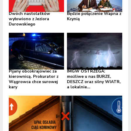
Dwóch nastolatków
Będzie połączenie Wapna z
wyłowiono z Jeziora
Kcynią
Durowskiego
Pijany obcokrajowiec za
IMGW OSTRZEGA:
kierownicą. Prokurator z
możliwe u nas BURZE,
Wągrowca chce surowej
DESZCZ oraz silny WIATR,
kary
a lokalnie...