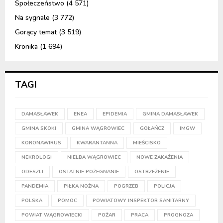
Społeczeństwo
(4 571)
Na sygnale
(3 772)
Gorący temat
(3 519)
Kronika
(1 694)
TAGI
DAMASŁAWEK
ENEA
EPIDEMIA
GMINA DAMASŁAWEK
GMINA SKOKI
GMINA WĄGROWIEC
GOŁAŃCZ
IMGW
KORONAWIRUS
KWARANTANNA
MIEŚCISKO
NEKROLOGI
NIELBA WĄGROWIEC
NOWE ZAKAŻENIA
ODESZLI
OSTATNIE POŻEGNANIE
OSTRZEŻENIE
PANDEMIA
PIŁKA NOŻNA
POGRZEB
POLICJA
POLSKA
POMOC
POWIATOWY INSPEKTOR SANITARNY
POWIAT WĄGROWIECKI
POŻAR
PRACA
PROGNOZA