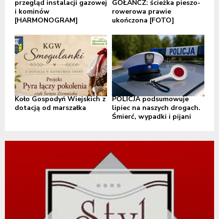
przegląd instalacji gazowej
GOŁAŃCZ: ścieżka pieszo-
i kominów
rowerowa prawie
[HARMONOGRAM]
ukończona [FOTO]
Koło Gospodyń Wiejskich z
POLICJA podsumowuje
dotacją od marszałka
lipiec na naszych drogach.
Śmierć, wypadki i pijani