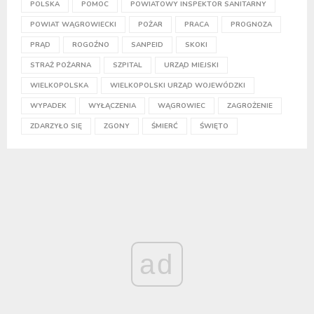
POLSKA
POMOC
POWIATOWY INSPEKTOR SANITARNY
POWIAT WĄGROWIECKI
POŻAR
PRACA
PROGNOZA
PRĄD
ROGOŹNO
SANPEID
SKOKI
STRAŻ POŻARNA
SZPITAL
URZĄD MIEJSKI
WIELKOPOLSKA
WIELKOPOLSKI URZĄD WOJEWÓDZKI
WYPADEK
WYŁĄCZENIA
WĄGROWIEC
ZAGROŻENIE
ZDARZYŁO SIĘ
ZGONY
ŚMIERĆ
ŚWIĘTO
ad