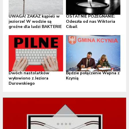
UWAGA! ZAKAZ kąpieli w
OSTATNIE POŻEGNANIE:
jeziorze! W wodzie są
Odeszła od nas Wiktoria
groźne dla ludzi BAKTERIE
Cibail
Dwóch nastolatków
Będzie połączenie Wapna z
wyłowiono z Jeziora
Kcynią
Durowskiego