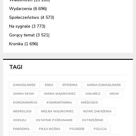
Wydarzenia
(6 696)
Społeczeństwo
(4 573)
Na sygnale
(3 773)
Gorący temat
(3 521)
Kronika
(1 696)
TAGI
DAMASŁAWEK
ENEA
EPIDEMIA
GMINA DAMASŁAWEK
GMINA SKOKI
GMINA WĄGROWIEC
GOŁAŃCZ
IMGW
KORONAWIRUS
KWARANTANNA
MIEŚCISKO
NEKROLOGI
NIELBA WĄGROWIEC
NOWE ZAKAŻENIA
ODESZLI
OSTATNIE POŻEGNANIE
OSTRZEŻENIE
PANDEMIA
PIŁKA NOŻNA
POGRZEB
POLICJA