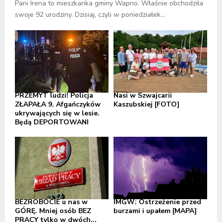
Pani Irena to mieszkanka gminy Wapno. Właśnie obchodziła
swoje 92 urodziny. Dzisiaj, czyli w poniedziałek...
PRZEMYT ludzi! Policja
Nasi w Szwajcarii
ZŁAPAŁA 9. Afgańczyków
Kaszubskiej [FOTO]
ukrywających się w lesie.
Będą DEPORTOWANI
BEZROBOCIE u nas w
IMGW: Ostrzeżenie przed
GÓRĘ. Mniej osób BEZ
burzami i upałem [MAPA]
PRACY tylko w dwóch...