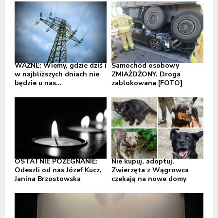
WAŻNE: Wiemy, gdzie dziś i
Samochód osobowy
w najbliższych dniach nie
ZMIAŻDŻONY. Droga
będzie u nas...
zablokowana [FOTO]
OSTATNIE POŻEGNANIE:
Nie kupuj, adoptuj.
Odeszli od nas Józef Kucz,
Zwierzęta z Wągrowca
Janina Brzostowska
czekają na nowe domy