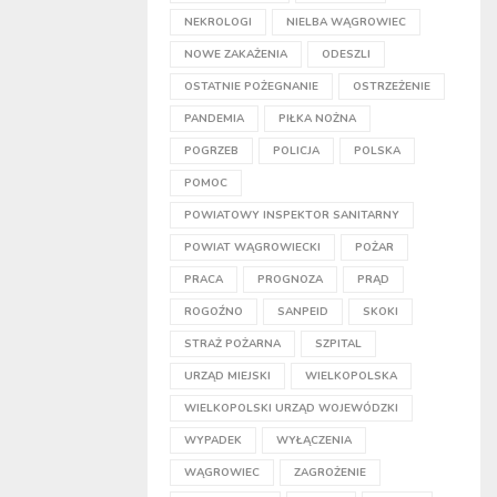
NEKROLOGI
NIELBA WĄGROWIEC
NOWE ZAKAŻENIA
ODESZLI
OSTATNIE POŻEGNANIE
OSTRZEŻENIE
PANDEMIA
PIŁKA NOŻNA
POGRZEB
POLICJA
POLSKA
POMOC
POWIATOWY INSPEKTOR SANITARNY
POWIAT WĄGROWIECKI
POŻAR
PRACA
PROGNOZA
PRĄD
ROGOŹNO
SANPEID
SKOKI
STRAŻ POŻARNA
SZPITAL
URZĄD MIEJSKI
WIELKOPOLSKA
WIELKOPOLSKI URZĄD WOJEWÓDZKI
WYPADEK
WYŁĄCZENIA
WĄGROWIEC
ZAGROŻENIE