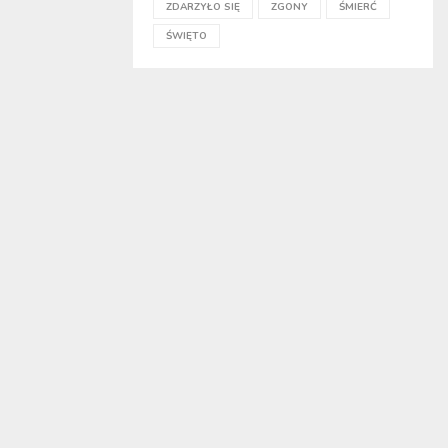
ZDARZYŁO SIĘ
ZGONY
ŚMIERĆ
ŚWIĘTO