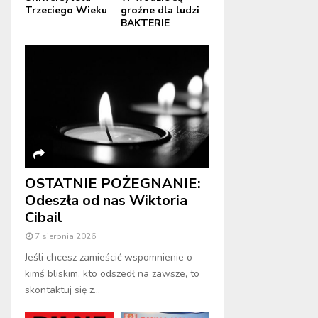
Trzeciego Wieku
groźne dla ludzi
BAKTERIE
OSTATNIE POŻEGNANIE:
Odeszła od nas Wiktoria
Cibail
7 sierpnia 2026
Jeśli chcesz zamieścić wspomnienie o
kimś bliskim, kto odszedł na zawsze, to
skontaktuj się z...