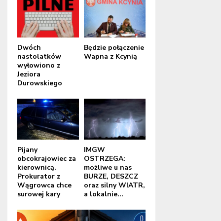
Dwóch
Będzie połączenie
nastolatków
Wapna z Kcynią
wyłowiono z
Jeziora
Durowskiego
Pijany
IMGW
obcokrajowiec za
OSTRZEGA:
kierownicą.
możliwe u nas
Prokurator z
BURZE, DESZCZ
Wągrowca chce
oraz silny WIATR,
surowej kary
a lokalnie...