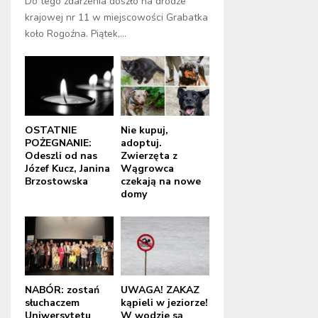
Do tego zdarzenia doszło na drodze
krajowej nr 11 w miejscowości Grabatka
koło Rogoźna. Piątek,...
OSTATNIE
Nie kupuj,
POŻEGNANIE:
adoptuj.
Odeszli od nas
Zwierzęta z
Józef Kucz, Janina
Wągrowca
Brzostowska
czekają na nowe
domy
NABÓR: zostań
UWAGA! ZAKAZ
słuchaczem
kąpieli w jeziorze!
Uniwersytetu
W wodzie są