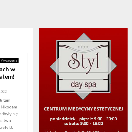
Wydarzenia
wach w
alem!
2022
i tam
z Nikodem
odbyły się
zostwa
refy B.