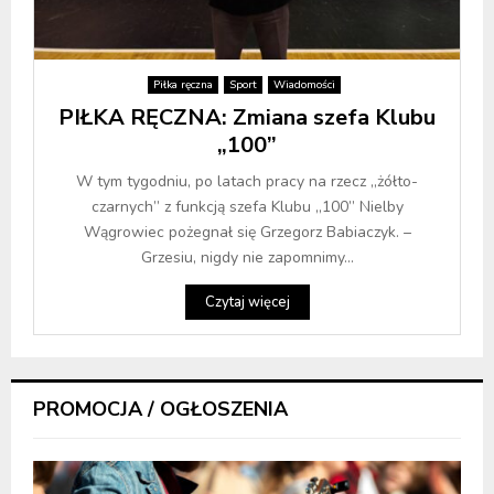
Piłka ręczna
Sport
Wiadomości
PIŁKA RĘCZNA: Zmiana szefa Klubu
„100”
W tym tygodniu, po latach pracy na rzecz „żółto-
czarnych” z funkcją szefa Klubu „100” Nielby
Wągrowiec pożegnał się Grzegorz Babiaczyk. –
Grzesiu, nigdy nie zapomnimy...
Czytaj więcej
PROMOCJA / OGŁOSZENIA