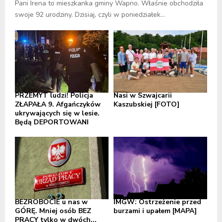
Pani Irena to mieszkanka gminy Wapno. Właśnie obchodziła
swoje 92 urodziny. Dzisiaj, czyli w poniedziałek...
PRZEMYT ludzi! Policja
Nasi w Szwajcarii
ZŁAPAŁA 9. Afgańczyków
Kaszubskiej [FOTO]
ukrywających się w lesie.
Będą DEPORTOWANI
BEZROBOCIE u nas w
IMGW: Ostrzeżenie przed
GÓRĘ. Mniej osób BEZ
burzami i upałem [MAPA]
PRACY tylko w dwóch...