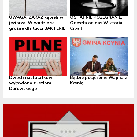
UWAGA! ZAKAZ kąpieli w
OSTATNIE POŻEGNANIE:
jeziorze! W wodzie są
Odeszła od nas Wiktoria
groźne dla ludzi BAKTERIE
Cibail
Dwóch nastolatków
Będzie połączenie Wapna z
wyłowiono z Jeziora
Kcynią
Durowskiego