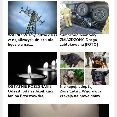
WAŻNE: Wiemy, gdzie dziś i
Samochód osobowy
w najbliższych dniach nie
ZMIAŻDŻONY. Droga
będzie u nas...
zablokowana [FOTO]
OSTATNIE POŻEGNANIE:
Nie kupuj, adoptuj.
Odeszli od nas Józef Kucz,
Zwierzęta z Wągrowca
Janina Brzostowska
czekają na nowe domy