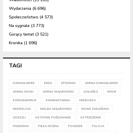
Wydarzenia
(6 696)
Społeczeństwo
(4 573)
Na sygnale
(3 773)
Gorący temat
(3 521)
Kronika
(1 696)
TAGI
DAMASŁAWEK
ENEA
EPIDEMIA
GMINA DAMASŁAWEK
GMINA SKOKI
GMINA WĄGROWIEC
GOŁAŃCZ
IMGW
KORONAWIRUS
KWARANTANNA
MIEŚCISKO
NEKROLOGI
NIELBA WĄGROWIEC
NOWE ZAKAŻENIA
ODESZLI
OSTATNIE POŻEGNANIE
OSTRZEŻENIE
PANDEMIA
PIŁKA NOŻNA
POGRZEB
POLICJA