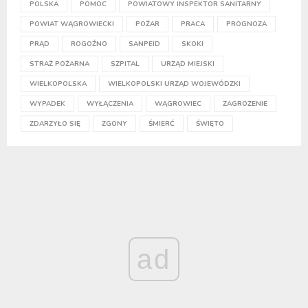
POLSKA
POMOC
POWIATOWY INSPEKTOR SANITARNY
POWIAT WĄGROWIECKI
POŻAR
PRACA
PROGNOZA
PRĄD
ROGOŹNO
SANPEID
SKOKI
STRAŻ POŻARNA
SZPITAL
URZĄD MIEJSKI
WIELKOPOLSKA
WIELKOPOLSKI URZĄD WOJEWÓDZKI
WYPADEK
WYŁĄCZENIA
WĄGROWIEC
ZAGROŻENIE
ZDARZYŁO SIĘ
ZGONY
ŚMIERĆ
ŚWIĘTO
ad