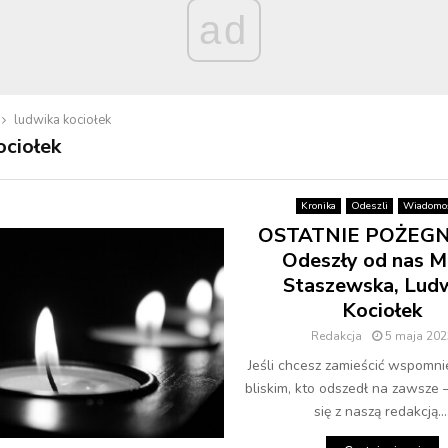
ad
ludwika kociołek
ociołek
Kronika
Odeszli
Wiadomoś
OSTATNIE POŻEGN
Odeszły od nas M
Staszewska, Lud
Kociołek
Redakcja
5 maja 202
Jeśli chcesz zamieścić wspomni
bliskim, kto odszedł na zawsze 
się z naszą redakcją...