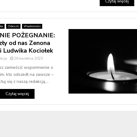
Czytaj więcej
ka
Odeszli
Wiadomości
NIE POŻEGNANIE:
ły od nas Zenona
i Ludwika Kociołek
kcja
26 kwietnia 2023
esz zamieścić wspomnienie o
kim, kto odszedł na zawsze –
tuj się z naszą redakcją....
Czytaj więcej