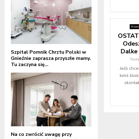
Kroni
OSTAT
Odesz
Dalke 
Szpital Pomnik Chrztu Polski w
Gnieźnie zaprasza przyszłe mamy.
Reda
Tu zaczyna się...
Jeśli chc
kimś blis
skontak
Na co zwrócić uwagę przy