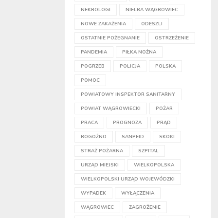
NEKROLOGI
NIELBA WĄGROWIEC
NOWE ZAKAŻENIA
ODESZLI
OSTATNIE POŻEGNANIE
OSTRZEŻENIE
PANDEMIA
PIŁKA NOŻNA
POGRZEB
POLICJA
POLSKA
POMOC
POWIATOWY INSPEKTOR SANITARNY
POWIAT WĄGROWIECKI
POŻAR
PRACA
PROGNOZA
PRĄD
ROGOŹNO
SANPEID
SKOKI
STRAŻ POŻARNA
SZPITAL
URZĄD MIEJSKI
WIELKOPOLSKA
WIELKOPOLSKI URZĄD WOJEWÓDZKI
WYPADEK
WYŁĄCZENIA
WĄGROWIEC
ZAGROŻENIE