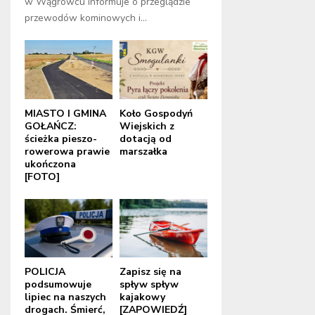
w Wągrowcu informuje o przeglądzie
przewodów kominowych i...
MIASTO I GMINA
Koło Gospodyń
GOŁAŃCZ:
Wiejskich z
ścieżka pieszo-
dotacją od
rowerowa prawie
marszałka
ukończona
[FOTO]
POLICJA
Zapisz się na
podsumowuje
spływ spływ
lipiec na naszych
kajakowy
drogach. Śmierć,
[ZAPOWIEDŹ]