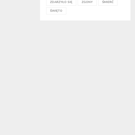
ZDARZYŁO SIĘ
ZGONY
ŚMIERĆ
ŚWIĘTO