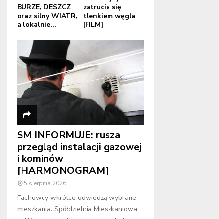
BURZE, DESZCZ
zatrucia się
oraz silny WIATR,
tlenkiem węgla
a lokalnie...
[FILM]
SM INFORMUJE: rusza
przegląd instalacji gazowej
i kominów
[HARMONOGRAM]
5 sierpnia 2026
Fachowcy wkrótce odwiedzą wybrane
mieszkania. Spółdzielnia Mieszkaniowa