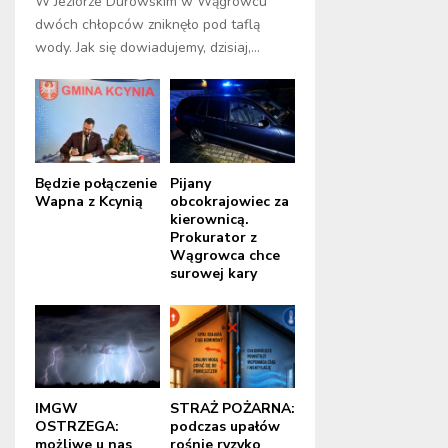
W Jeziorze Durowskim w Wągrowcu
dwóch chłopców zniknęło pod taflą
wody. Jak się dowiadujemy, dzisiaj,...
Będzie połączenie
Pijany
Wapna z Kcynią
obcokrajowiec za
kierownicą.
Prokurator z
Wągrowca chce
surowej kary
IMGW
STRAŻ POŻARNA:
OSTRZEGA:
podczas upałów
możliwe u nas
rośnie ryzyko