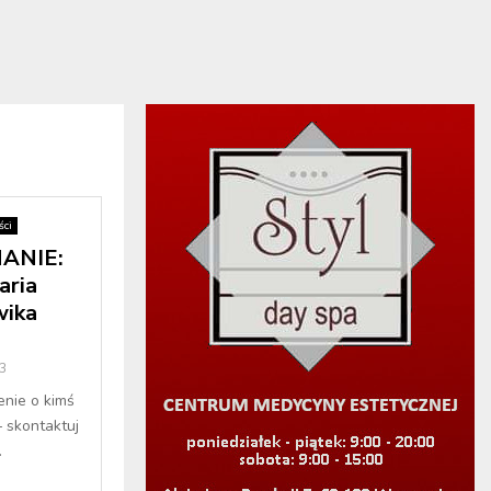
ci
ANIE:
aria
wika
3
enie o kimś
– skontaktuj
.