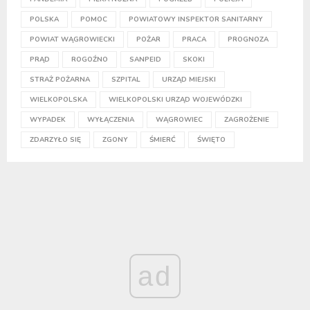
POLSKA
POMOC
POWIATOWY INSPEKTOR SANITARNY
POWIAT WĄGROWIECKI
POŻAR
PRACA
PROGNOZA
PRĄD
ROGOŹNO
SANPEID
SKOKI
STRAŻ POŻARNA
SZPITAL
URZĄD MIEJSKI
WIELKOPOLSKA
WIELKOPOLSKI URZĄD WOJEWÓDZKI
WYPADEK
WYŁĄCZENIA
WĄGROWIEC
ZAGROŻENIE
ZDARZYŁO SIĘ
ZGONY
ŚMIERĆ
ŚWIĘTO
ad