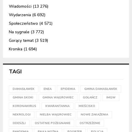
Wiadomości
(13 276)
Wydarzenia
(6 692)
Społeczeństwo
(4 571)
Na sygnale
(3 772)
Gorący temat
(3 519)
Kronika
(1 694)
TAGI
DAMASŁAWEK
ENEA
EPIDEMIA
GMINA DAMASŁAWEK
GMINA SKOKI
GMINA WĄGROWIEC
GOŁAŃCZ
IMGW
KORONAWIRUS
KWARANTANNA
MIEŚCISKO
NEKROLOGI
NIELBA WĄGROWIEC
NOWE ZAKAŻENIA
ODESZLI
OSTATNIE POŻEGNANIE
OSTRZEŻENIE
PANDEMIA
PIŁKA NOŻNA
POGRZEB
POLICJA