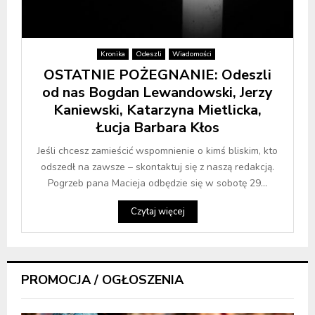
Kronika
Odeszli
Wiadomości
OSTATNIE POŻEGNANIE: Odeszli
od nas Bogdan Lewandowski, Jerzy
Kaniewski, Katarzyna Mietlicka,
Łucja Barbara Kłos
Jeśli chcesz zamieścić wspomnienie o kimś bliskim, kto
odszedł na zawsze – skontaktuj się z naszą redakcją.
Pogrzeb pana Macieja odbędzie się w sobotę 29...
Czytaj więcej
PROMOCJA / OGŁOSZENIA