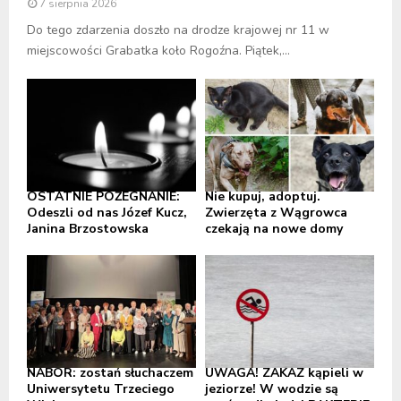
7 sierpnia 2026
Do tego zdarzenia doszło na drodze krajowej nr 11 w
miejscowości Grabatka koło Rogoźna. Piątek,...
OSTATNIE POŻEGNANIE:
Nie kupuj, adoptuj.
Odeszli od nas Józef Kucz,
Zwierzęta z Wągrowca
Janina Brzostowska
czekają na nowe domy
NABÓR: zostań słuchaczem
UWAGA! ZAKAZ kąpieli w
Uniwersytetu Trzeciego
jeziorze! W wodzie są