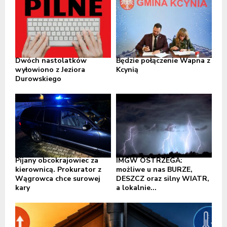
Dwóch nastolatków
Będzie połączenie Wapna z
wyłowiono z Jeziora
Kcynią
Durowskiego
Pijany obcokrajowiec za
IMGW OSTRZEGA:
kierownicą. Prokurator z
możliwe u nas BURZE,
Wągrowca chce surowej
DESZCZ oraz silny WIATR,
kary
a lokalnie...