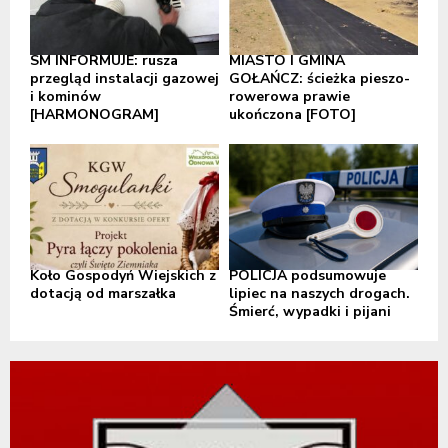
SM INFORMUJE: rusza
MIASTO I GMINA
przegląd instalacji gazowej
GOŁAŃCZ: ścieżka pieszo-
i kominów
rowerowa prawie
[HARMONOGRAM]
ukończona [FOTO]
Koło Gospodyń Wiejskich z
POLICJA podsumowuje
dotacją od marszałka
lipiec na naszych drogach.
Śmierć, wypadki i pijani