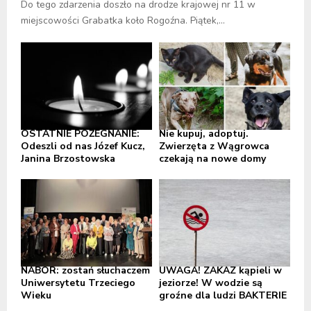
Do tego zdarzenia doszło na drodze krajowej nr 11 w
miejscowości Grabatka koło Rogoźna. Piątek,...
OSTATNIE POŻEGNANIE:
Nie kupuj, adoptuj.
Odeszli od nas Józef Kucz,
Zwierzęta z Wągrowca
Janina Brzostowska
czekają na nowe domy
NABÓR: zostań słuchaczem
UWAGA! ZAKAZ kąpieli w
Uniwersytetu Trzeciego
jeziorze! W wodzie są
Wieku
groźne dla ludzi BAKTERIE