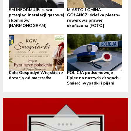
SM INFORMUJE: rusza
MIASTO I GMINA
przegląd instalacji gazowej
GOŁAŃCZ: ścieżka pieszo-
i kominów
rowerowa prawie
[HARMONOGRAM]
ukończona [FOTO]
Koło Gospodyń Wiejskich z
POLICJA podsumowuje
dotacją od marszałka
lipiec na naszych drogach.
Śmierć, wypadki i pijani