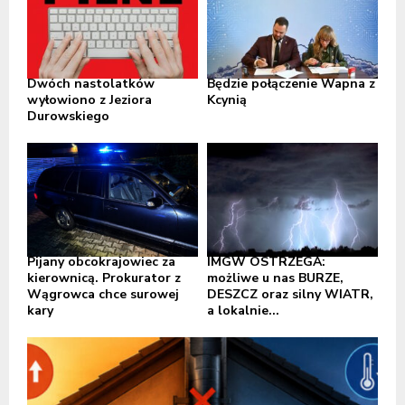
Dwóch nastolatków
Będzie połączenie Wapna z
wyłowiono z Jeziora
Kcynią
Durowskiego
Pijany obcokrajowiec za
IMGW OSTRZEGA:
kierownicą. Prokurator z
możliwe u nas BURZE,
Wągrowca chce surowej
DESZCZ oraz silny WIATR,
kary
a lokalnie...