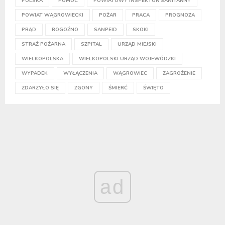
POLSKA
POMOC
POWIATOWY INSPEKTOR SANITARNY
POWIAT WĄGROWIECKI
POŻAR
PRACA
PROGNOZA
PRĄD
ROGOŹNO
SANPEID
SKOKI
STRAŻ POŻARNA
SZPITAL
URZĄD MIEJSKI
WIELKOPOLSKA
WIELKOPOLSKI URZĄD WOJEWÓDZKI
WYPADEK
WYŁĄCZENIA
WĄGROWIEC
ZAGROŻENIE
ZDARZYŁO SIĘ
ZGONY
ŚMIERĆ
ŚWIĘTO
ad