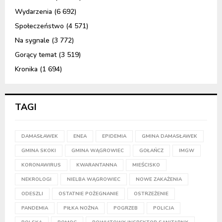
Wydarzenia
(6 692)
Społeczeństwo
(4 571)
Na sygnale
(3 772)
Gorący temat
(3 519)
Kronika
(1 694)
TAGI
DAMASŁAWEK
ENEA
EPIDEMIA
GMINA DAMASŁAWEK
GMINA SKOKI
GMINA WĄGROWIEC
GOŁAŃCZ
IMGW
KORONAWIRUS
KWARANTANNA
MIEŚCISKO
NEKROLOGI
NIELBA WĄGROWIEC
NOWE ZAKAŻENIA
ODESZLI
OSTATNIE POŻEGNANIE
OSTRZEŻENIE
PANDEMIA
PIŁKA NOŻNA
POGRZEB
POLICJA