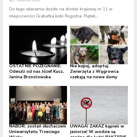
Do tego zdarzenia doszło na drodze krajowej nr 11 w
miejscowości Grabatka koło Rogoźna. Piątek,...
OSTATNIE POŻEGNANIE:
Nie kupuj, adoptuj.
Odeszli od nas Józef Kucz,
Zwierzęta z Wągrowca
Janina Brzostowska
czekają na nowe domy
NABÓR: zostań słuchaczem
UWAGA! ZAKAZ kąpieli w
Uniwersytetu Trzeciego
jeziorze! W wodzie są