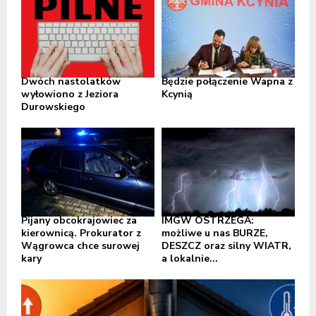
Dwóch nastolatków
Będzie połączenie Wapna z
wyłowiono z Jeziora
Kcynią
Durowskiego
Pijany obcokrajowiec za
IMGW OSTRZEGA:
kierownicą. Prokurator z
możliwe u nas BURZE,
Wągrowca chce surowej
DESZCZ oraz silny WIATR,
kary
a lokalnie...