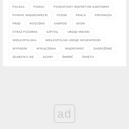
POLSKA
POMOC
POWIATOWY INSPEKTOR SANITARNY
POWIAT WĄGROWIECKI
POŻAR
PRACA
PROGNOZA
PRĄD
ROGOŹNO
SANPEID
SKOKI
STRAŻ POŻARNA
SZPITAL
URZĄD MIEJSKI
WIELKOPOLSKA
WIELKOPOLSKI URZĄD WOJEWÓDZKI
WYPADEK
WYŁĄCZENIA
WĄGROWIEC
ZAGROŻENIE
ZDARZYŁO SIĘ
ZGONY
ŚMIERĆ
ŚWIĘTO
ad