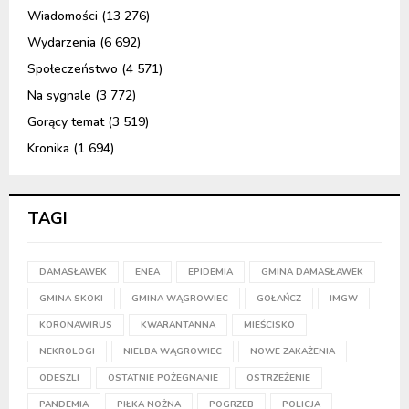
Wiadomości
(13 276)
Wydarzenia
(6 692)
Społeczeństwo
(4 571)
Na sygnale
(3 772)
Gorący temat
(3 519)
Kronika
(1 694)
TAGI
DAMASŁAWEK
ENEA
EPIDEMIA
GMINA DAMASŁAWEK
GMINA SKOKI
GMINA WĄGROWIEC
GOŁAŃCZ
IMGW
KORONAWIRUS
KWARANTANNA
MIEŚCISKO
NEKROLOGI
NIELBA WĄGROWIEC
NOWE ZAKAŻENIA
ODESZLI
OSTATNIE POŻEGNANIE
OSTRZEŻENIE
PANDEMIA
PIŁKA NOŻNA
POGRZEB
POLICJA