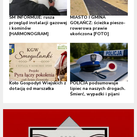
SM INFORMUJE: rusza
MIASTO I GMINA
przegląd instalacji gazowej
GOŁAŃCZ: ścieżka pieszo-
i kominów
rowerowa prawie
[HARMONOGRAM]
ukończona [FOTO]
Koło Gospodyń Wiejskich z
POLICJA podsumowuje
dotacją od marszałka
lipiec na naszych drogach.
Śmierć, wypadki i pijani