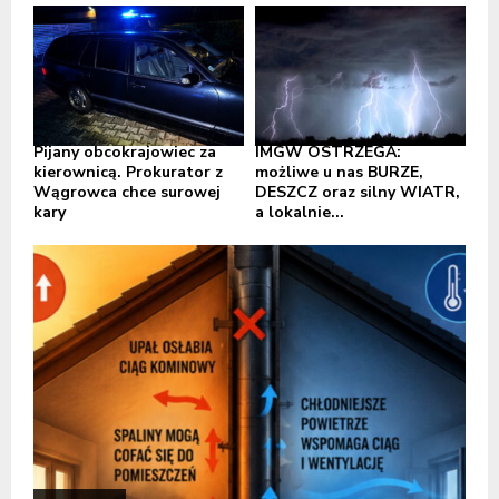
Pijany obcokrajowiec za
IMGW OSTRZEGA:
kierownicą. Prokurator z
możliwe u nas BURZE,
Wągrowca chce surowej
DESZCZ oraz silny WIATR,
kary
a lokalnie...