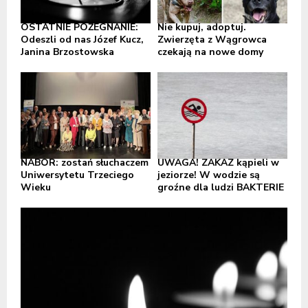
OSTATNIE POŻEGNANIE:
Nie kupuj, adoptuj.
Odeszli od nas Józef Kucz,
Zwierzęta z Wągrowca
Janina Brzostowska
czekają na nowe domy
NABÓR: zostań słuchaczem
UWAGA! ZAKAZ kąpieli w
Uniwersytetu Trzeciego
jeziorze! W wodzie są
Wieku
groźne dla ludzi BAKTERIE