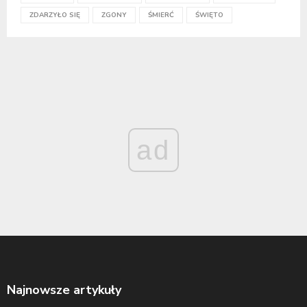
ZDARZYŁO SIĘ
ZGONY
ŚMIERĆ
ŚWIĘTO
ad
Najnowsze artykuły