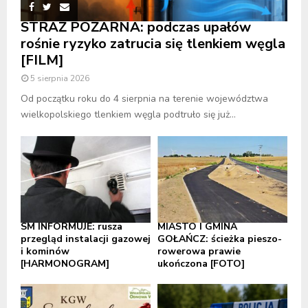
STRAŻ POŻARNA: podczas upałów
rośnie ryzyko zatrucia się tlenkiem węgla
[FILM]
5 sierpnia 2026
Od początku roku do 4 sierpnia na terenie województwa
wielkopolskiego tlenkiem węgla podtruło się już...
SM INFORMUJE: rusza
MIASTO I GMINA
przegląd instalacji gazowej
GOŁAŃCZ: ścieżka pieszo-
i kominów
rowerowa prawie
[HARMONOGRAM]
ukończona [FOTO]