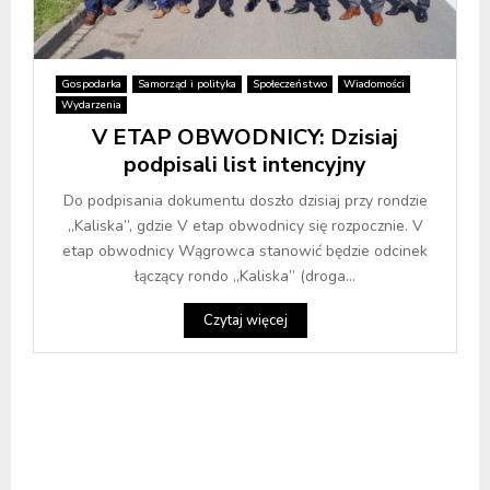
Gospodarka
Samorząd i polityka
Społeczeństwo
Wiadomości
Wydarzenia
V ETAP OBWODNICY: Dzisiaj
podpisali list intencyjny
Do podpisania dokumentu doszło dzisiaj przy rondzie
„Kaliska”, gdzie V etap obwodnicy się rozpocznie. V
etap obwodnicy Wągrowca stanowić będzie odcinek
łączący rondo „Kaliska” (droga...
Czytaj więcej