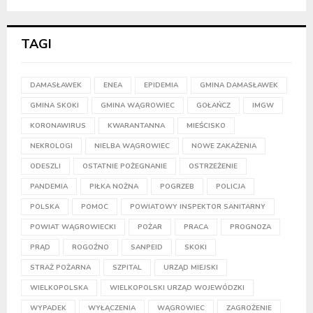
TAGI
DAMASŁAWEK
ENEA
EPIDEMIA
GMINA DAMASŁAWEK
GMINA SKOKI
GMINA WĄGROWIEC
GOŁAŃCZ
IMGW
KORONAWIRUS
KWARANTANNA
MIEŚCISKO
NEKROLOGI
NIELBA WĄGROWIEC
NOWE ZAKAŻENIA
ODESZLI
OSTATNIE POŻEGNANIE
OSTRZEŻENIE
PANDEMIA
PIŁKA NOŻNA
POGRZEB
POLICJA
POLSKA
POMOC
POWIATOWY INSPEKTOR SANITARNY
POWIAT WĄGROWIECKI
POŻAR
PRACA
PROGNOZA
PRĄD
ROGOŹNO
SANPEID
SKOKI
STRAŻ POŻARNA
SZPITAL
URZĄD MIEJSKI
WIELKOPOLSKA
WIELKOPOLSKI URZĄD WOJEWÓDZKI
WYPADEK
WYŁĄCZENIA
WĄGROWIEC
ZAGROŻENIE