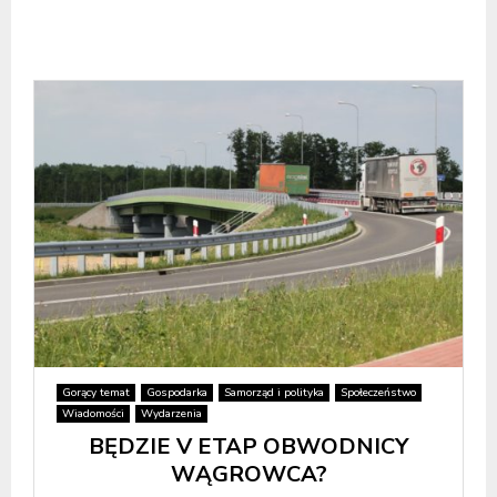
Gorący temat
Gospodarka
Samorząd i polityka
Społeczeństwo
Wiadomości
Wydarzenia
BĘDZIE V ETAP OBWODNICY
WĄGROWCA?