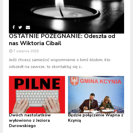
OSTATNIE POŻEGNANIE: Odeszła od
nas Wiktoria Cibail
7 sierpnia 2026
Jeśli chcesz zamieścić wspomnienie o kimś bliskim, kto
odszedł na zawsze, to skontaktuj się z...
Dwóch nastolatków
Będzie połączenie Wapna z
wyłowiono z Jeziora
Kcynią
Durowskiego