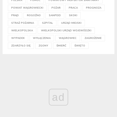
POLSKA
POMOC
POWIATOWY INSPEKTOR SANITARNY
POWIAT WĄGROWIECKI
POŻAR
PRACA
PROGNOZA
PRĄD
ROGOŹNO
SANPEID
SKOKI
STRAŻ POŻARNA
SZPITAL
URZĄD MIEJSKI
WIELKOPOLSKA
WIELKOPOLSKI URZĄD WOJEWÓDZKI
WYPADEK
WYŁĄCZENIA
WĄGROWIEC
ZAGROŻENIE
ZDARZYŁO SIĘ
ZGONY
ŚMIERĆ
ŚWIĘTO
ad