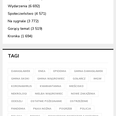
Wydarzenia
(6 692)
Społeczeństwo
(4 571)
Na sygnale
(3 772)
Gorący temat
(3 519)
Kronika
(1 694)
TAGI
DAMASŁAWEK
ENEA
EPIDEMIA
GMINA DAMASŁAWEK
GMINA SKOKI
GMINA WĄGROWIEC
GOŁAŃCZ
IMGW
KORONAWIRUS
KWARANTANNA
MIEŚCISKO
NEKROLOGI
NIELBA WĄGROWIEC
NOWE ZAKAŻENIA
ODESZLI
OSTATNIE POŻEGNANIE
OSTRZEŻENIE
PANDEMIA
PIŁKA NOŻNA
POGRZEB
POLICJA