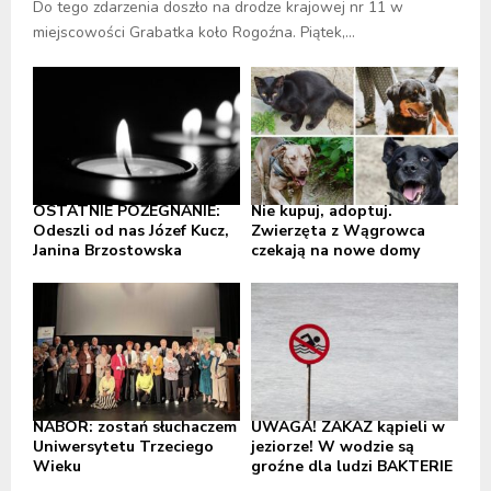
Do tego zdarzenia doszło na drodze krajowej nr 11 w
miejscowości Grabatka koło Rogoźna. Piątek,...
OSTATNIE POŻEGNANIE:
Nie kupuj, adoptuj.
Odeszli od nas Józef Kucz,
Zwierzęta z Wągrowca
Janina Brzostowska
czekają na nowe domy
NABÓR: zostań słuchaczem
UWAGA! ZAKAZ kąpieli w
Uniwersytetu Trzeciego
jeziorze! W wodzie są
Wieku
groźne dla ludzi BAKTERIE