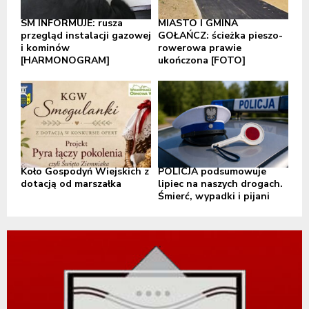
SM INFORMUJE: rusza
MIASTO I GMINA
przegląd instalacji gazowej
GOŁAŃCZ: ścieżka pieszo-
i kominów
rowerowa prawie
[HARMONOGRAM]
ukończona [FOTO]
Koło Gospodyń Wiejskich z
POLICJA podsumowuje
dotacją od marszałka
lipiec na naszych drogach.
Śmierć, wypadki i pijani