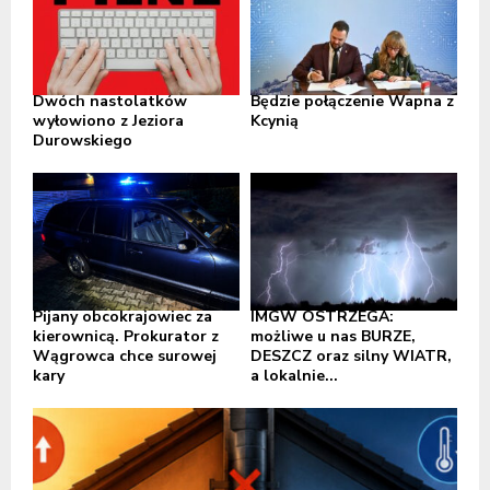
Dwóch nastolatków
Będzie połączenie Wapna z
wyłowiono z Jeziora
Kcynią
Durowskiego
Pijany obcokrajowiec za
IMGW OSTRZEGA:
kierownicą. Prokurator z
możliwe u nas BURZE,
Wągrowca chce surowej
DESZCZ oraz silny WIATR,
kary
a lokalnie...