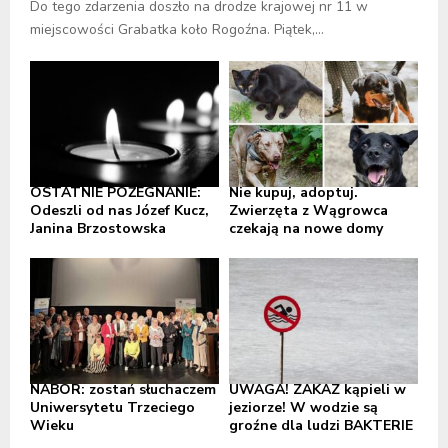
Do tego zdarzenia doszło na drodze krajowej nr 11 w
miejscowości Grabatka koło Rogoźna. Piątek,...
OSTATNIE POŻEGNANIE:
Nie kupuj, adoptuj.
Odeszli od nas Józef Kucz,
Zwierzęta z Wągrowca
Janina Brzostowska
czekają na nowe domy
NABÓR: zostań słuchaczem
UWAGA! ZAKAZ kąpieli w
Uniwersytetu Trzeciego
jeziorze! W wodzie są
Wieku
groźne dla ludzi BAKTERIE