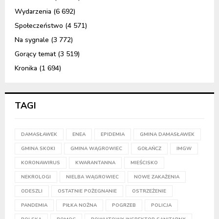
Wydarzenia
(6 692)
Społeczeństwo
(4 571)
Na sygnale
(3 772)
Gorący temat
(3 519)
Kronika
(1 694)
TAGI
DAMASŁAWEK
ENEA
EPIDEMIA
GMINA DAMASŁAWEK
GMINA SKOKI
GMINA WĄGROWIEC
GOŁAŃCZ
IMGW
KORONAWIRUS
KWARANTANNA
MIEŚCISKO
NEKROLOGI
NIELBA WĄGROWIEC
NOWE ZAKAŻENIA
ODESZLI
OSTATNIE POŻEGNANIE
OSTRZEŻENIE
PANDEMIA
PIŁKA NOŻNA
POGRZEB
POLICJA