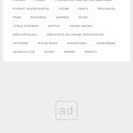
POLSKA
POMOC
POWIATOWY INSPEKTOR SANITARNY
POWIAT WĄGROWIECKI
POŻAR
PRACA
PROGNOZA
PRĄD
ROGOŹNO
SANPEID
SKOKI
STRAŻ POŻARNA
SZPITAL
URZĄD MIEJSKI
WIELKOPOLSKA
WIELKOPOLSKI URZĄD WOJEWÓDZKI
WYPADEK
WYŁĄCZENIA
WĄGROWIEC
ZAGROŻENIE
ZDARZYŁO SIĘ
ZGONY
ŚMIERĆ
ŚWIĘTO
ad