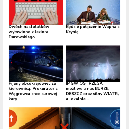
Dwóch nastolatków
Będzie połączenie Wapna z
wyłowiono z Jeziora
Kcynią
Durowskiego
Pijany obcokrajowiec za
IMGW OSTRZEGA:
kierownicą. Prokurator z
możliwe u nas BURZE,
Wągrowca chce surowej
DESZCZ oraz silny WIATR,
kary
a lokalnie...