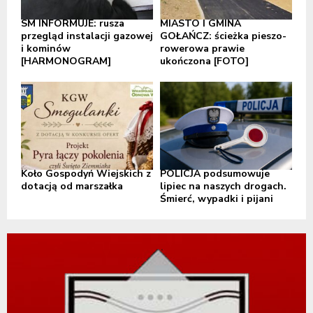
SM INFORMUJE: rusza
MIASTO I GMINA
przegląd instalacji gazowej
GOŁAŃCZ: ścieżka pieszo-
i kominów
rowerowa prawie
[HARMONOGRAM]
ukończona [FOTO]
Koło Gospodyń Wiejskich z
POLICJA podsumowuje
dotacją od marszałka
lipiec na naszych drogach.
Śmierć, wypadki i pijani