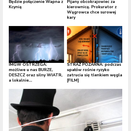
Będzie połączenie Wapna z
Pijany obcokrajowiec za
Kcynią
kierownicą. Prokurator z
Wągrowca chce surowej
kary
IMGW OSTRZEGA:
STRAŻ POŻARNA: podczas
możliwe u nas BURZE,
upałów rośnie ryzyko
DESZCZ oraz silny WIATR,
zatrucia się tlenkiem węgla
a lokalnie...
[FILM]