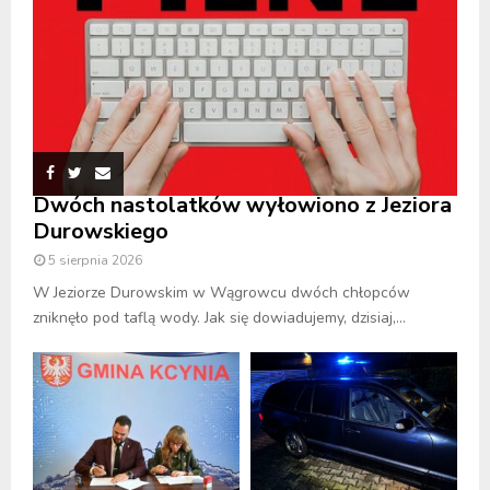
Dwóch nastolatków wyłowiono z Jeziora
Durowskiego
5 sierpnia 2026
W Jeziorze Durowskim w Wągrowcu dwóch chłopców
zniknęło pod taflą wody. Jak się dowiadujemy, dzisiaj,...