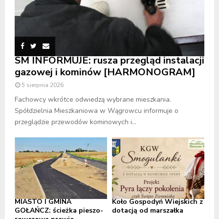
SM INFORMUJE: rusza przegląd instalacji
gazowej i kominów [HARMONOGRAM]
5 sierpnia 2026
Fachowcy wkrótce odwiedzą wybrane mieszkania.
Spółdzielnia Mieszkaniowa w Wągrowcu informuje o
przeglądzie przewodów kominowych i...
MIASTO I GMINA
Koło Gospodyń Wiejskich z
GOŁAŃCZ: ścieżka pieszo-
dotacją od marszałka