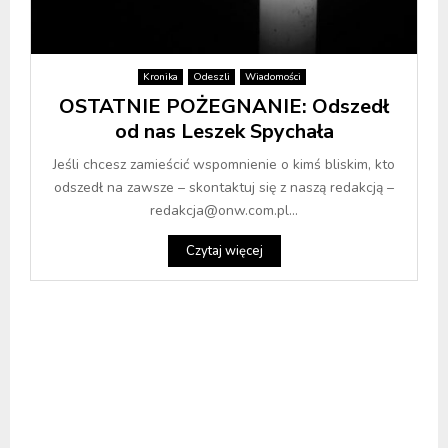
Kronika
Odeszli
Wiadomości
OSTATNIE POŻEGNANIE: Odszedł
od nas Leszek Spychała
Jeśli chcesz zamieścić wspomnienie o kimś bliskim, kto
odszedł na zawsze – skontaktuj się z naszą redakcją –
redakcja@onw.com.pl...
Czytaj więcej