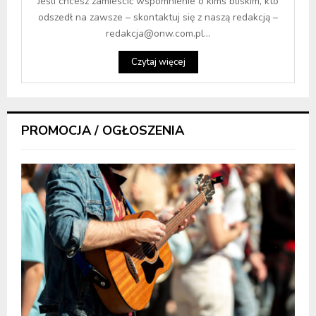
Jeśli chcesz zamieścić wspomnienie o kimś bliskim, kto
odszedł na zawsze – skontaktuj się z naszą redakcją –
redakcja@onw.com.pl...
Czytaj więcej
PROMOCJA / OGŁOSZENIA