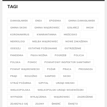
TAGI
DAMASŁAWEK
ENEA
EPIDEMIA
GMINA DAMASŁAWEK
GMINA SKOKI
GMINA WĄGROWIEC
GOŁAŃCZ
IMGW
KORONAWIRUS
KWARANTANNA
MIEŚCISKO
NEKROLOGI
NIELBA WĄGROWIEC
NOWE ZAKAŻENIA
ODESZLI
OSTATNIE POŻEGNANIE
OSTRZEŻENIE
PANDEMIA
PIŁKA NOŻNA
POGRZEB
POLICJA
POLSKA
POMOC
POWIATOWY INSPEKTOR SANITARNY
POWIAT WĄGROWIECKI
POŻAR
PRACA
PROGNOZA
PRĄD
ROGOŹNO
SANPEID
SKOKI
STRAŻ POŻARNA
SZPITAL
URZĄD MIEJSKI
WIELKOPOLSKA
WIELKOPOLSKI URZĄD WOJEWÓDZKI
WYPADEK
WYŁĄCZENIA
WĄGROWIEC
ZAGROŻENIE
ZDARZYŁO SIĘ
ZGONY
ŚMIERĆ
ŚWIĘTO