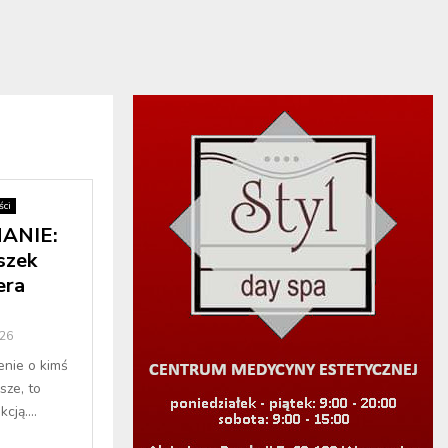
ci
ANIE:
szek
era
26
enie o kimś
sze, to
cją....