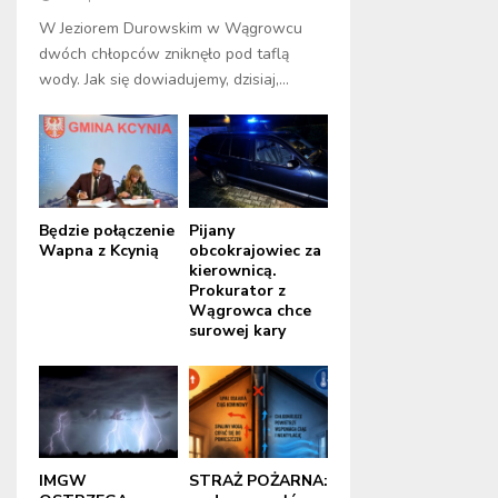
W Jeziorem Durowskim w Wągrowcu
dwóch chłopców zniknęło pod taflą
wody. Jak się dowiadujemy, dzisiaj,...
Będzie połączenie
Pijany
Wapna z Kcynią
obcokrajowiec za
kierownicą.
Prokurator z
Wągrowca chce
surowej kary
IMGW
STRAŻ POŻARNA: