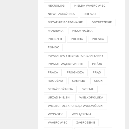
NEKROLOGI
NIELBA WĄGROWIEC
NOWE ZAKAŻENIA
ODESZLI
OSTATNIE POŻEGNANIE
OSTRZEŻENIE
PANDEMIA
PIŁKA NOŻNA
POGRZEB
POLICJA
POLSKA
POMOC
POWIATOWY INSPEKTOR SANITARNY
POWIAT WĄGROWIECKI
POŻAR
PRACA
PROGNOZA
PRĄD
ROGOŹNO
SANPEID
SKOKI
STRAŻ POŻARNA
SZPITAL
URZĄD MIEJSKI
WIELKOPOLSKA
WIELKOPOLSKI URZĄD WOJEWÓDZKI
WYPADEK
WYŁĄCZENIA
WĄGROWIEC
ZAGROŻENIE