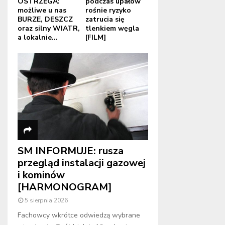
OSTRZEGA:
podczas upałów
możliwe u nas
rośnie ryzyko
BURZE, DESZCZ
zatrucia się
oraz silny WIATR,
tlenkiem węgla
a lokalnie...
[FILM]
SM INFORMUJE: rusza
przegląd instalacji gazowej
i kominów
[HARMONOGRAM]
5 sierpnia 2026
Fachowcy wkrótce odwiedzą wybrane