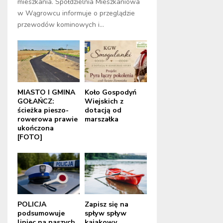
mieszkania. Spółdzielnia Mieszkaniowa
w Wągrowcu informuje o przeglądzie
przewodów kominowych i...
MIASTO I GMINA
Koło Gospodyń
GOŁAŃCZ:
Wiejskich z
ścieżka pieszo-
dotacją od
rowerowa prawie
marszałka
ukończona
[FOTO]
POLICJA
Zapisz się na
podsumowuje
spływ spływ
lipiec na naszych
kajakowy