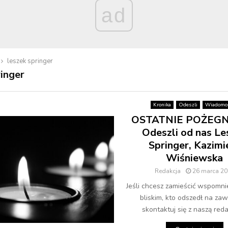
ad
leszek springer
ringer
Kronika
Odeszli
Wiadomoś
OSTATNIE POŻEGN
Odeszli od nas Le
Springer, Kazimi
Wiśniewska
Redakcja
26 marca 20
Jeśli chcesz zamieścić wspomni
bliskim, kto odszedł na zaw
skontaktuj się z naszą redak