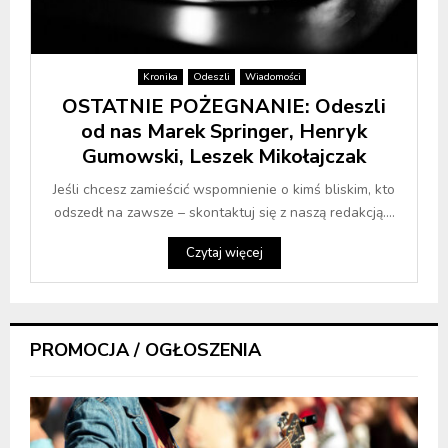
Kronika
Odeszli
Wiadomości
OSTATNIE POŻEGNANIE: Odeszli
od nas Marek Springer, Henryk
Gumowski, Leszek Mikołajczak
Jeśli chcesz zamieścić wspomnienie o kimś bliskim, kto
odszedł na zawsze – skontaktuj się z naszą redakcją....
Czytaj więcej
PROMOCJA / OGŁOSZENIA