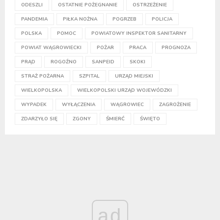
ODESZLI
OSTATNIE POŻEGNANIE
OSTRZEŻENIE
PANDEMIA
PIŁKA NOŻNA
POGRZEB
POLICJA
POLSKA
POMOC
POWIATOWY INSPEKTOR SANITARNY
POWIAT WĄGROWIECKI
POŻAR
PRACA
PROGNOZA
PRĄD
ROGOŹNO
SANPEID
SKOKI
STRAŻ POŻARNA
SZPITAL
URZĄD MIEJSKI
WIELKOPOLSKA
WIELKOPOLSKI URZĄD WOJEWÓDZKI
WYPADEK
WYŁĄCZENIA
WĄGROWIEC
ZAGROŻENIE
ZDARZYŁO SIĘ
ZGONY
ŚMIERĆ
ŚWIĘTO
ad