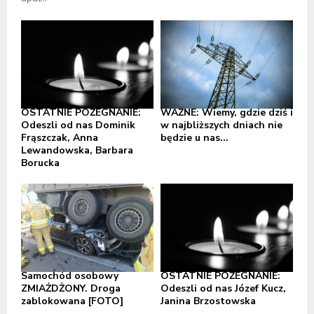
OSTATNIE POŻEGNANIE:
WAŻNE: Wiemy, gdzie dziś i
Odeszli od nas Dominik
w najbliższych dniach nie
Frąszczak, Anna
będzie u nas...
Lewandowska, Barbara
Borucka
Samochód osobowy
OSTATNIE POŻEGNANIE:
ZMIAŻDŻONY. Droga
Odeszli od nas Józef Kucz,
zablokowana [FOTO]
Janina Brzostowska