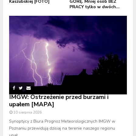
Kaszubskiej [FOTO]
GÓRĘ. Mniej osób BEZ
PRACY tylko w dwóch...
IMGW: Ostrzeżenie przed burzami i
upałem [MAPA]
10 sierpnia 2026
Synoptycy z Biura Prognoz Meteorologicznych IMGW w
Poznaniu przewidują dzisiaj na terenie naszego regionu
upał...