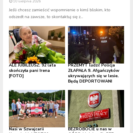
10 sierpnia 2026
Jeśli chcesz zamieścić wspomnienie o kimś bliskim, kto
odszedł na zawsze, to skontaktuj się z...
ALE JUBILEUSZ: 92 lata
PRZEMYT ludzi! Policja
skończyła pani Irena
ZŁAPAŁA 9. Afgańczyków
[FOTO]
ukrywających się w lesie.
Będą DEPORTOWANI
Nasi w Szwajcarii
BEZROBOCIE u nas w