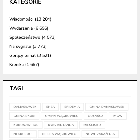
KATEGORIE
Wiadomości
(13 284)
Wydarzenia
(6 696)
Społeczeństwo
(4 573)
Na sygnale
(3 773)
Gorący temat
(3 521)
Kronika
(1 697)
TAGI
DAMASŁAWEK
ENEA
EPIDEMIA
GMINA DAMASŁAWEK
GMINA SKOKI
GMINA WĄGROWIEC
GOŁAŃCZ
IMGW
KORONAWIRUS
KWARANTANNA
MIEŚCISKO
NEKROLOGI
NIELBA WĄGROWIEC
NOWE ZAKAŻENIA