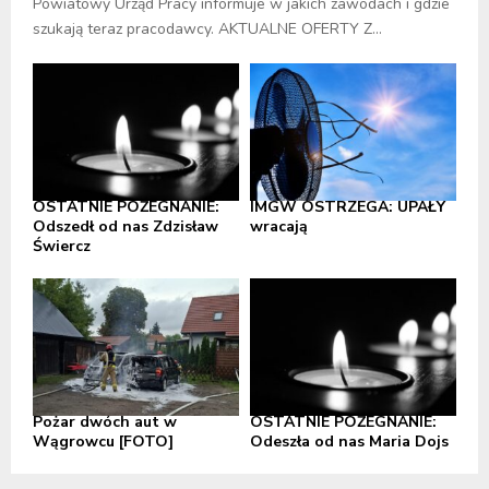
Powiatowy Urząd Pracy informuje w jakich zawodach i gdzie
szukają teraz pracodawcy. AKTUALNE OFERTY Z...
OSTATNIE POŻEGNANIE:
IMGW OSTRZEGA: UPAŁY
Odszedł od nas Zdzisław
wracają
Świercz
Pożar dwóch aut w
OSTATNIE POŻEGNANIE:
Wągrowcu [FOTO]
Odeszła od nas Maria Dojs