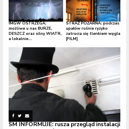
IMGW OSTRZEGA:
STRAŻ POŻARNA: podczas
możliwe u nas BURZE,
upałów rośnie ryzyko
DESZCZ oraz silny WIATR,
zatrucia się tlenkiem węgla
a lokalnie...
[FILM]
SM INFORMUJE: rusza przegląd instalacji