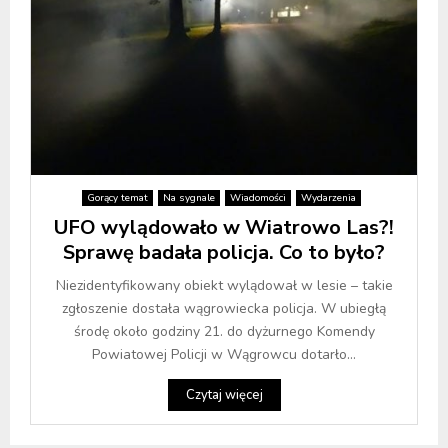
Gorący temat
Na sygnale
Wiadomości
Wydarzenia
UFO wylądowało w Wiatrowo Las?!
Sprawę badała policja. Co to było?
Niezidentyfikowany obiekt wylądował w lesie – takie
zgłoszenie dostała wągrowiecka policja. W ubiegłą
środę około godziny 21. do dyżurnego Komendy
Powiatowej Policji w Wągrowcu dotarło...
Czytaj więcej