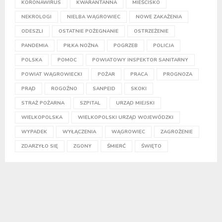
KORONAWIRUS
KWARANTANNA
MIEŚCISKO
NEKROLOGI
NIELBA WĄGROWIEC
NOWE ZAKAŻENIA
ODESZLI
OSTATNIE POŻEGNANIE
OSTRZEŻENIE
PANDEMIA
PIŁKA NOŻNA
POGRZEB
POLICJA
POLSKA
POMOC
POWIATOWY INSPEKTOR SANITARNY
POWIAT WĄGROWIECKI
POŻAR
PRACA
PROGNOZA
PRĄD
ROGOŹNO
SANPEID
SKOKI
STRAŻ POŻARNA
SZPITAL
URZĄD MIEJSKI
WIELKOPOLSKA
WIELKOPOLSKI URZĄD WOJEWÓDZKI
WYPADEK
WYŁĄCZENIA
WĄGROWIEC
ZAGROŻENIE
ZDARZYŁO SIĘ
ZGONY
ŚMIERĆ
ŚWIĘTO