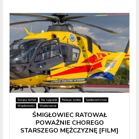
Gorący temat
Na sygnale
Relacje wideo
Społeczeństwo
Wiadomości
Wydarzenia
ŚMIGŁOWIEC RATOWAŁ
POWAŻNIE CHOREGO
STARSZEGO MĘŻCZYZNĘ [FILM]