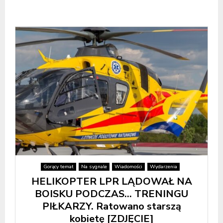
Gorący temat
Na sygnale
Wiadomości
Wydarzenia
HELIKOPTER LPR LĄDOWAŁ NA
BOISKU PODCZAS… TRENINGU
PIŁKARZY. Ratowano starszą
kobietę [ZDJĘCIE]