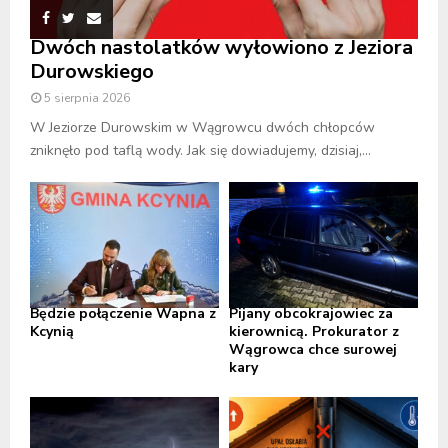
Dwóch nastolatków wyłowiono z Jeziora
Durowskiego
5 sierpnia 2026
W Jeziorze Durowskim w Wągrowcu dwóch chłopców
zniknęło pod taflą wody. Jak się dowiadujemy, dzisiaj,...
Będzie połączenie Wapna z
Pijany obcokrajowiec za
Kcynią
kierownicą. Prokurator z
Wągrowca chce surowej
kary