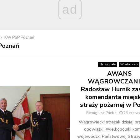
ad
KW PSP Poznań
Poznań
Na sygnale
Wiadomości
AWANS
WĄGROWCZANI
Radosław Hurnik za
komendanta miejs
straży pożarnej w P
Remigiusz Priebe
25 czerw
Wągrowiecki strażak dzisiaj pr
obowiązki. Wielkopolski ko
wojewódzki Państwowej Straży 