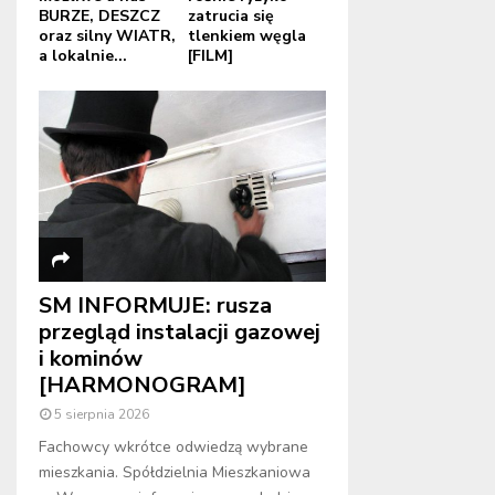
BURZE, DESZCZ
zatrucia się
oraz silny WIATR,
tlenkiem węgla
a lokalnie...
[FILM]
SM INFORMUJE: rusza
przegląd instalacji gazowej
i kominów
[HARMONOGRAM]
5 sierpnia 2026
Fachowcy wkrótce odwiedzą wybrane
mieszkania. Spółdzielnia Mieszkaniowa