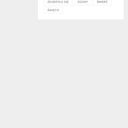
ZDARZYŁO SIĘ
ZGONY
ŚMIERĆ
ŚWIĘTO