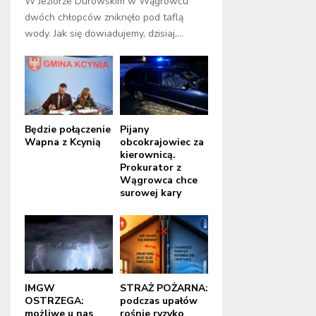
W Jeziorze Durowskim w Wągrowcu
dwóch chłopców zniknęło pod taflą
wody. Jak się dowiadujemy, dzisiaj,...
Będzie połączenie
Pijany
Wapna z Kcynią
obcokrajowiec za
kierownicą.
Prokurator z
Wągrowca chce
surowej kary
IMGW
STRAŻ POŻARNA:
OSTRZEGA:
podczas upałów
możliwe u nas
rośnie ryzyko