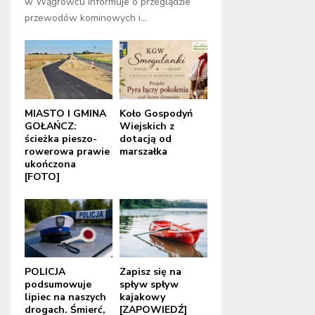
w Wągrowcu informuje o przeglądzie
przewodów kominowych i...
MIASTO I GMINA
Koło Gospodyń
GOŁAŃCZ:
Wiejskich z
ścieżka pieszo-
dotacją od
rowerowa prawie
marszałka
ukończona
[FOTO]
POLICJA
Zapisz się na
podsumowuje
spływ spływ
lipiec na naszych
kajakowy
drogach. Śmierć,
[ZAPOWIEDŹ]