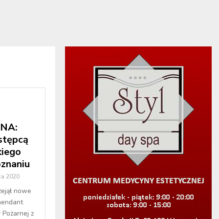
NA:
stępcą
kiego
oznaniu
ca 2020
zejął nowe
mendant
Pożarnej z