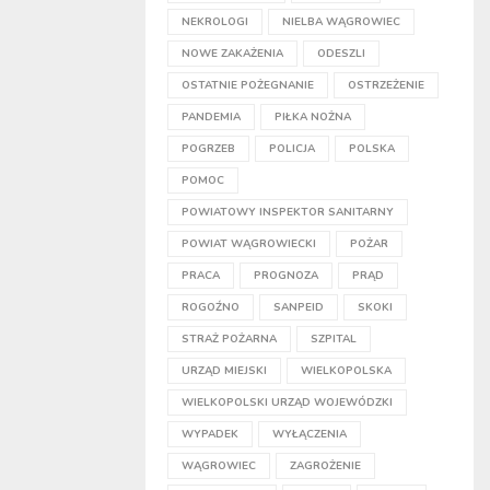
NEKROLOGI
NIELBA WĄGROWIEC
NOWE ZAKAŻENIA
ODESZLI
OSTATNIE POŻEGNANIE
OSTRZEŻENIE
PANDEMIA
PIŁKA NOŻNA
POGRZEB
POLICJA
POLSKA
POMOC
POWIATOWY INSPEKTOR SANITARNY
POWIAT WĄGROWIECKI
POŻAR
PRACA
PROGNOZA
PRĄD
ROGOŹNO
SANPEID
SKOKI
STRAŻ POŻARNA
SZPITAL
URZĄD MIEJSKI
WIELKOPOLSKA
WIELKOPOLSKI URZĄD WOJEWÓDZKI
WYPADEK
WYŁĄCZENIA
WĄGROWIEC
ZAGROŻENIE