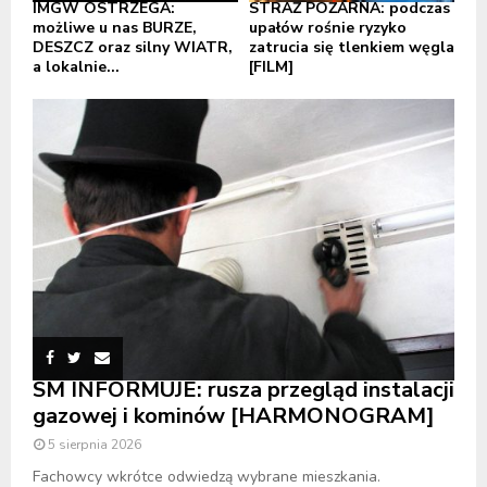
IMGW OSTRZEGA:
STRAŻ POŻARNA: podczas
możliwe u nas BURZE,
upałów rośnie ryzyko
DESZCZ oraz silny WIATR,
zatrucia się tlenkiem węgla
a lokalnie...
[FILM]
SM INFORMUJE: rusza przegląd instalacji
gazowej i kominów [HARMONOGRAM]
5 sierpnia 2026
Fachowcy wkrótce odwiedzą wybrane mieszkania.