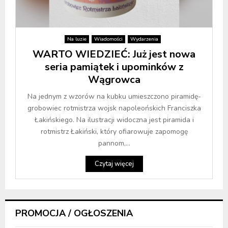
Na luzie
Wiadomości
Wydarzenia
WARTO WIEDZIEĆ: Już jest nowa
seria pamiątek i upominków z
Wągrowca
Na jednym z wzorów na kubku umieszczono piramidę-
grobowiec rotmistrza wojsk napoleońskich Franciszka
Łakińskiego. Na ilustracji widoczna jest piramida i
rotmistrz Łakiński, który ofiarowuje zapomogę
pannom,...
Czytaj więcej
PROMOCJA / OGŁOSZENIA