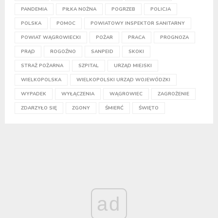
PANDEMIA
PIŁKA NOŻNA
POGRZEB
POLICJA
POLSKA
POMOC
POWIATOWY INSPEKTOR SANITARNY
POWIAT WĄGROWIECKI
POŻAR
PRACA
PROGNOZA
PRĄD
ROGOŹNO
SANPEID
SKOKI
STRAŻ POŻARNA
SZPITAL
URZĄD MIEJSKI
WIELKOPOLSKA
WIELKOPOLSKI URZĄD WOJEWÓDZKI
WYPADEK
WYŁĄCZENIA
WĄGROWIEC
ZAGROŻENIE
ZDARZYŁO SIĘ
ZGONY
ŚMIERĆ
ŚWIĘTO
ad