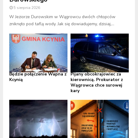
5 sierpnia 2026
W Jeziorze Durowskim w Wągrowcu dwóch chłopców
zniknęło pod taflą wody. Jak się dowiadujemy, dzisiaj,...
Będzie połączenie Wapna z
Pijany obcokrajowiec za
Kcynią
kierownicą. Prokurator z
Wągrowca chce surowej
kary