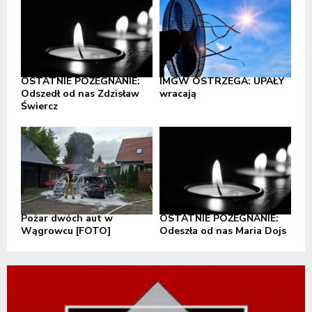
OSTATNIE POŻEGNANIE:
IMGW OSTRZEGA: UPAŁY
Odszedł od nas Zdzisław
wracają
Świercz
Pożar dwóch aut w
OSTATNIE POŻEGNANIE:
Wągrowcu [FOTO]
Odeszła od nas Maria Dojs