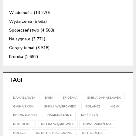
Wiadomości
(13 270)
Wydarzenia
(6 692)
Społeczeństwo
(4 568)
Na sygnale
(3 771)
Gorący temat
(3 518)
Kronika
(1 692)
TAGI
DAMASŁAWEK
ENEA
EPIDEMIA
GMINA DAMASŁAWEK
GMINA SKOKI
GMINA WĄGROWIEC
GOŁAŃCZ
IMGW
KORONAWIRUS
KWARANTANNA
MIEŚCISKO
NEKROLOGI
NIELBA WĄGROWIEC
NOWE ZAKAŻENIA
ODESZLI
OSTATNIE POŻEGNANIE
OSTRZEŻENIE