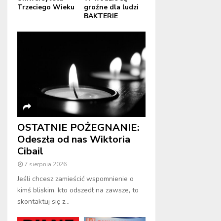
Trzeciego Wieku
groźne dla ludzi
BAKTERIE
OSTATNIE POŻEGNANIE:
Odeszła od nas Wiktoria
Cibail
7 sierpnia 2026
Jeśli chcesz zamieścić wspomnienie o
kimś bliskim, kto odszedł na zawsze, to
skontaktuj się z...