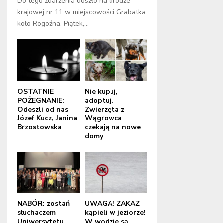
Do tego zdarzenia doszło na drodze
krajowej nr 11 w miejscowości Grabatka
koło Rogoźna. Piątek,...
OSTATNIE
Nie kupuj,
POŻEGNANIE:
adoptuj.
Odeszli od nas
Zwierzęta z
Józef Kucz, Janina
Wągrowca
Brzostowska
czekają na nowe
domy
NABÓR: zostań
UWAGA! ZAKAZ
słuchaczem
kąpieli w jeziorze!
Uniwersytetu
W wodzie są