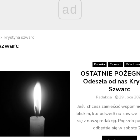
ad
krystyna szwarc
szwarc
Kronika
Odeszli
Wiadomoś
OSTATNIE POŻEGN
Odeszła od nas Kry
Szwarc
Redakcja
29 lipca 20
Jeśli chcesz zamieścić wspomni
bliskim, kto odszedł na zawsze 
się z naszą redakcją. Pogrzeb p
odbędzie się w sobotę 29