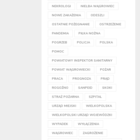
NEKROLOGI
NIELBA WĄGROWIEC
NOWE ZAKAŻENIA
ODESZLI
OSTATNIE POŻEGNANIE
OSTRZEŻENIE
PANDEMIA
PIŁKA NOŻNA
POGRZEB
POLICJA
POLSKA
POMOC
POWIATOWY INSPEKTOR SANITARNY
POWIAT WĄGROWIECKI
POŻAR
PRACA
PROGNOZA
PRĄD
ROGOŹNO
SANPEID
SKOKI
STRAŻ POŻARNA
SZPITAL
URZĄD MIEJSKI
WIELKOPOLSKA
WIELKOPOLSKI URZĄD WOJEWÓDZKI
WYPADEK
WYŁĄCZENIA
WĄGROWIEC
ZAGROŻENIE