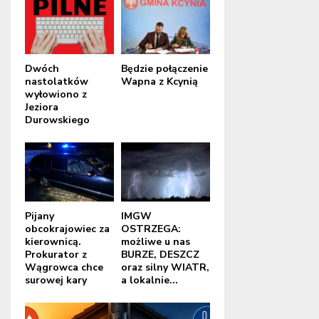
Dwóch
Będzie połączenie
nastolatków
Wapna z Kcynią
wyłowiono z
Jeziora
Durowskiego
Pijany
IMGW
obcokrajowiec za
OSTRZEGA:
kierownicą.
możliwe u nas
Prokurator z
BURZE, DESZCZ
Wągrowca chce
oraz silny WIATR,
surowej kary
a lokalnie...