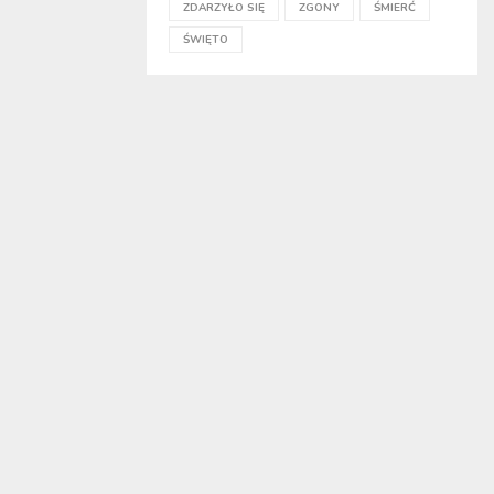
ZDARZYŁO SIĘ
ZGONY
ŚMIERĆ
ŚWIĘTO