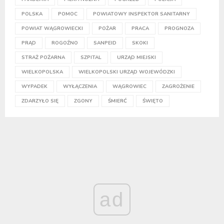
POLSKA
POMOC
POWIATOWY INSPEKTOR SANITARNY
POWIAT WĄGROWIECKI
POŻAR
PRACA
PROGNOZA
PRĄD
ROGOŹNO
SANPEID
SKOKI
STRAŻ POŻARNA
SZPITAL
URZĄD MIEJSKI
WIELKOPOLSKA
WIELKOPOLSKI URZĄD WOJEWÓDZKI
WYPADEK
WYŁĄCZENIA
WĄGROWIEC
ZAGROŻENIE
ZDARZYŁO SIĘ
ZGONY
ŚMIERĆ
ŚWIĘTO
ad