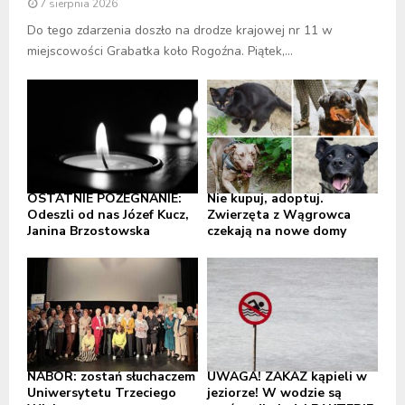
7 sierpnia 2026
Do tego zdarzenia doszło na drodze krajowej nr 11 w
miejscowości Grabatka koło Rogoźna. Piątek,...
OSTATNIE POŻEGNANIE:
Nie kupuj, adoptuj.
Odeszli od nas Józef Kucz,
Zwierzęta z Wągrowca
Janina Brzostowska
czekają na nowe domy
NABÓR: zostań słuchaczem
UWAGA! ZAKAZ kąpieli w
Uniwersytetu Trzeciego
jeziorze! W wodzie są