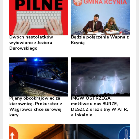
Dwóch nastolatków
Będzie połączenie Wapna z
wyłowiono z Jeziora
Kcynią
Durowskiego
Pijany obcokrajowiec za
IMGW OSTRZEGA:
kierownicą. Prokurator z
możliwe u nas BURZE,
Wągrowca chce surowej
DESZCZ oraz silny WIATR,
kary
a lokalnie...