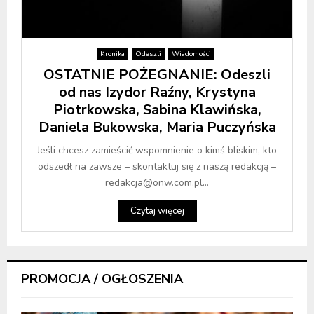
Kronika
Odeszli
Wiadomości
OSTATNIE POŻEGNANIE: Odeszli
od nas Izydor Raźny, Krystyna
Piotrkowska, Sabina Klawińska,
Daniela Bukowska, Maria Puczyńska
Jeśli chcesz zamieścić wspomnienie o kimś bliskim, kto
odszedł na zawsze – skontaktuj się z naszą redakcją –
redakcja@onw.com.pl...
Czytaj więcej
PROMOCJA / OGŁOSZENIA