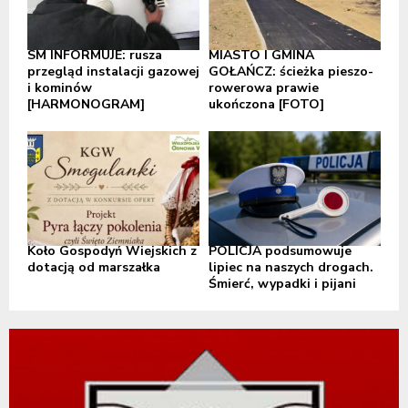
SM INFORMUJE: rusza
MIASTO I GMINA
przegląd instalacji gazowej
GOŁAŃCZ: ścieżka pieszo-
i kominów
rowerowa prawie
[HARMONOGRAM]
ukończona [FOTO]
Koło Gospodyń Wiejskich z
POLICJA podsumowuje
dotacją od marszałka
lipiec na naszych drogach.
Śmierć, wypadki i pijani