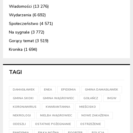
Wiadomości
(13 276)
Wydarzenia
(6 692)
Społeczeństwo
(4 571)
Na sygnale
(3 772)
Gorący temat
(3 519)
Kronika
(1 694)
TAGI
DAMASŁAWEK
ENEA
EPIDEMIA
GMINA DAMASŁAWEK
GMINA SKOKI
GMINA WĄGROWIEC
GOŁAŃCZ
IMGW
KORONAWIRUS
KWARANTANNA
MIEŚCISKO
NEKROLOGI
NIELBA WĄGROWIEC
NOWE ZAKAŻENIA
ODESZLI
OSTATNIE POŻEGNANIE
OSTRZEŻENIE
PANDEMIA
PIŁKA NOŻNA
POGRZEB
POLICJA