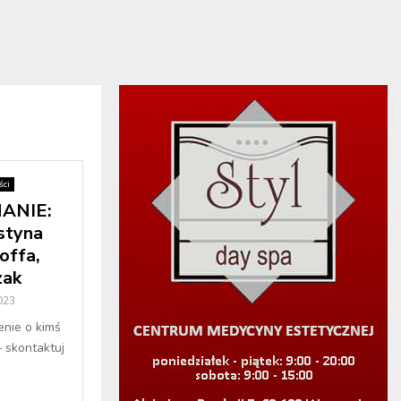
ci
ANIE:
styna
offa,
zak
023
enie o kimś
– skontaktuj
.