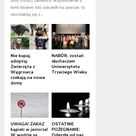
Jeśli chcesz zamieścić wspomnienie o
kimś bliskim, kto odszedł na zawsze, to
skontaktuj się z...
Nie kupuj,
NABÓR: zostań
adoptuj.
słuchaczem
Zwierzęta z
Uniwersytetu
Wągrowca
Trzeciego Wieku
czekają na nowe
domy
UWAGA! ZAKAZ
OSTATNIE
kąpieli w jeziorze!
POŻEGNANIE:
W wodzie są
Odeszła od nas