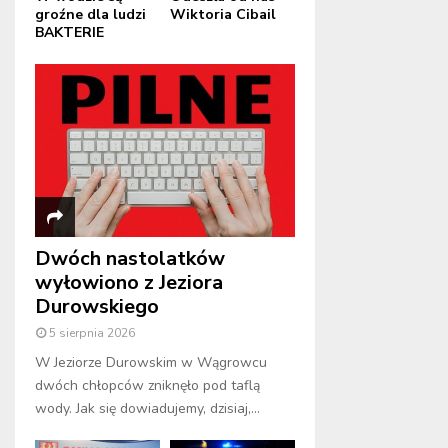
groźne dla ludzi
Wiktoria Cibail
BAKTERIE
Dwóch nastolatków
wyłowiono z Jeziora
Durowskiego
5 sierpnia 2026
W Jeziorze Durowskim w Wągrowcu
dwóch chłopców zniknęło pod taflą
wody. Jak się dowiadujemy, dzisiaj,...