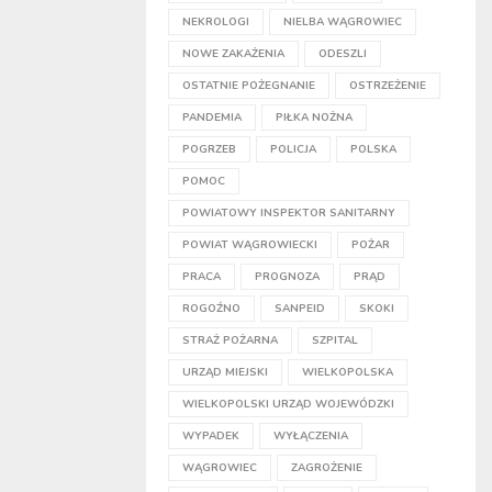
NEKROLOGI
NIELBA WĄGROWIEC
NOWE ZAKAŻENIA
ODESZLI
OSTATNIE POŻEGNANIE
OSTRZEŻENIE
PANDEMIA
PIŁKA NOŻNA
POGRZEB
POLICJA
POLSKA
POMOC
POWIATOWY INSPEKTOR SANITARNY
POWIAT WĄGROWIECKI
POŻAR
PRACA
PROGNOZA
PRĄD
ROGOŹNO
SANPEID
SKOKI
STRAŻ POŻARNA
SZPITAL
URZĄD MIEJSKI
WIELKOPOLSKA
WIELKOPOLSKI URZĄD WOJEWÓDZKI
WYPADEK
WYŁĄCZENIA
WĄGROWIEC
ZAGROŻENIE