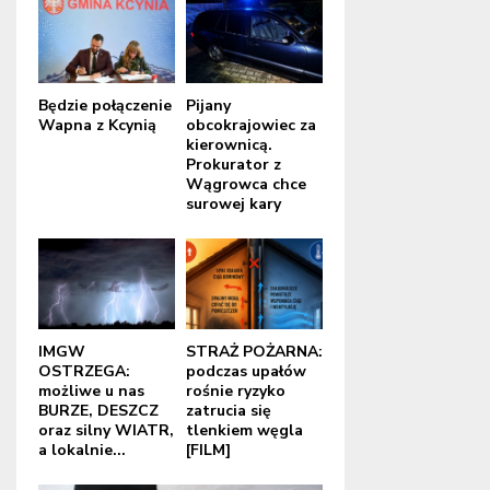
Będzie połączenie
Pijany
Wapna z Kcynią
obcokrajowiec za
kierownicą.
Prokurator z
Wągrowca chce
surowej kary
IMGW
STRAŻ POŻARNA:
OSTRZEGA:
podczas upałów
możliwe u nas
rośnie ryzyko
BURZE, DESZCZ
zatrucia się
oraz silny WIATR,
tlenkiem węgla
a lokalnie...
[FILM]