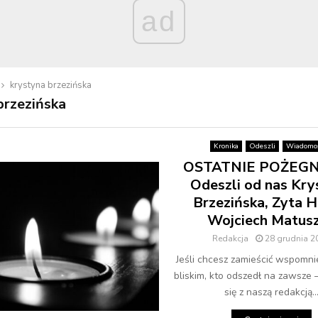
ad
krystyna brzezińska
brzezińska
Kronika
Odeszli
Wiadomoś
OSTATNIE POŻEGN
Odeszli od nas Kry
Brzezińska, Zyta H
Wojciech Matus
Redakcja
28 grudnia 2
Jeśli chcesz zamieścić wspomni
bliskim, kto odszedł na zawsze 
się z naszą redakcją..