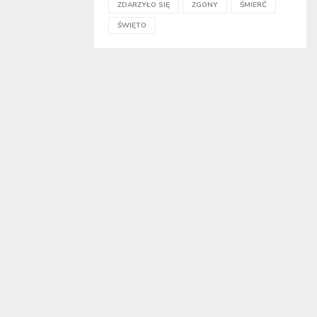
ZDARZYŁO SIĘ
ZGONY
ŚMIERĆ
ŚWIĘTO