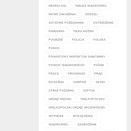
NEKROLOGI
NIELBA WĄGROWIEC
NOWE ZAKAŻENIA
ODESZLI
OSTATNIE POŻEGNANIE
OSTRZEŻENIE
PANDEMIA
PIŁKA NOŻNA
POGRZEB
POLICJA
POLSKA
POMOC
POWIATOWY INSPEKTOR SANITARNY
POWIAT WĄGROWIECKI
POŻAR
PRACA
PROGNOZA
PRĄD
ROGOŹNO
SANPEID
SKOKI
STRAŻ POŻARNA
SZPITAL
URZĄD MIEJSKI
WIELKOPOLSKA
WIELKOPOLSKI URZĄD WOJEWÓDZKI
WYPADEK
WYŁĄCZENIA
WĄGROWIEC
ZAGROŻENIE