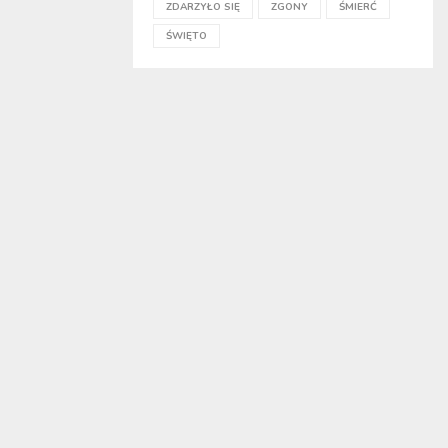
ZDARZYŁO SIĘ
ZGONY
ŚMIERĆ
ŚWIĘTO