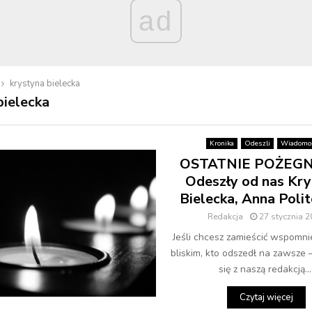
ad
krystyna bielecka
bielecka
Kronika
Odeszli
Wiadomoś
OSTATNIE POŻEGN
Odeszły od nas Kry
Bielecka, Anna Poli
Redakcja
27 stycznia 
Jeśli chcesz zamieścić wspomni
bliskim, kto odszedł na zawsze 
się z naszą redakcją...
Czytaj więcej