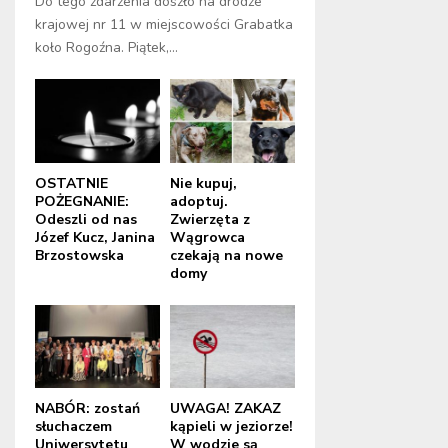
Do tego zdarzenia doszło na drodze
krajowej nr 11 w miejscowości Grabatka
koło Rogoźna. Piątek,...
OSTATNIE
Nie kupuj,
POŻEGNANIE:
adoptuj.
Odeszli od nas
Zwierzęta z
Józef Kucz, Janina
Wągrowca
Brzostowska
czekają na nowe
domy
NABÓR: zostań
UWAGA! ZAKAZ
słuchaczem
kąpieli w jeziorze!
Uniwersytetu
W wodzie są