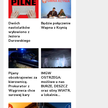
Dwóch
Będzie połączenie
nastolatków
Wapna z Kcynią
wyłowiono z
Jeziora
Durowskiego
Pijany
IMGW
obcokrajowiec za
OSTRZEGA:
kierownicą.
możliwe u nas
Prokurator z
BURZE, DESZCZ
Wągrowca chce
oraz silny WIATR,
surowej kary
a lokalnie...