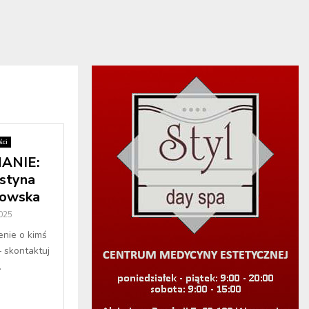
ci
ANIE:
styna
towska
2025
enie o kimś
– skontaktuj
.