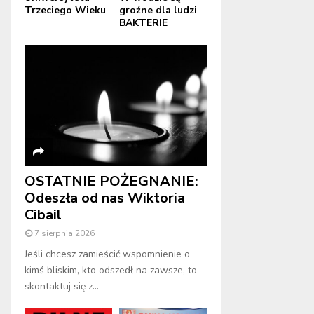
Trzeciego Wieku
groźne dla ludzi
BAKTERIE
OSTATNIE POŻEGNANIE:
Odeszła od nas Wiktoria
Cibail
7 sierpnia 2026
Jeśli chcesz zamieścić wspomnienie o
kimś bliskim, kto odszedł na zawsze, to
skontaktuj się z...