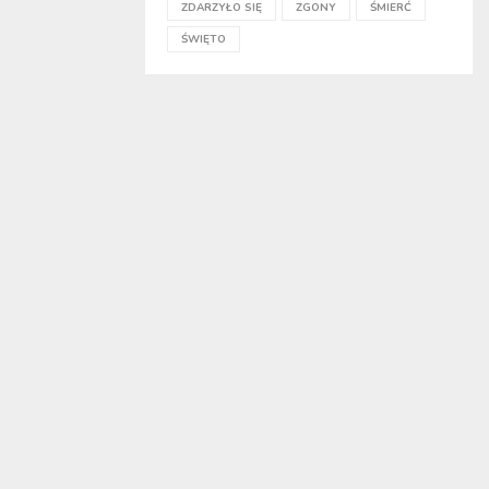
ZDARZYŁO SIĘ
ZGONY
ŚMIERĆ
ŚWIĘTO