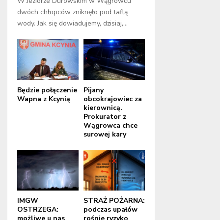
W Jeziorze Durowskim w Wągrowcu
dwóch chłopców zniknęło pod taflą
wody. Jak się dowiadujemy, dzisiaj,...
Będzie połączenie
Pijany
Wapna z Kcynią
obcokrajowiec za
kierownicą.
Prokurator z
Wągrowca chce
surowej kary
IMGW
STRAŻ POŻARNA:
OSTRZEGA:
podczas upałów
możliwe u nas
rośnie ryzyko