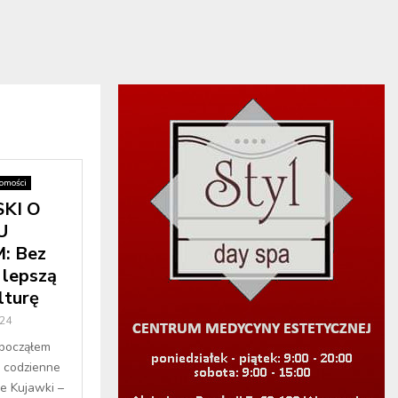
omości
KI O
U
: Bez
 lepszą
lturę
24
zpocząłem
m codzienne
e Kujawki –