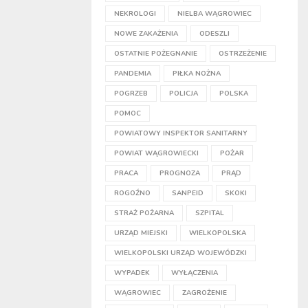
NEKROLOGI
NIELBA WĄGROWIEC
NOWE ZAKAŻENIA
ODESZLI
OSTATNIE POŻEGNANIE
OSTRZEŻENIE
PANDEMIA
PIŁKA NOŻNA
POGRZEB
POLICJA
POLSKA
POMOC
POWIATOWY INSPEKTOR SANITARNY
POWIAT WĄGROWIECKI
POŻAR
PRACA
PROGNOZA
PRĄD
ROGOŹNO
SANPEID
SKOKI
STRAŻ POŻARNA
SZPITAL
URZĄD MIEJSKI
WIELKOPOLSKA
WIELKOPOLSKI URZĄD WOJEWÓDZKI
WYPADEK
WYŁĄCZENIA
WĄGROWIEC
ZAGROŻENIE