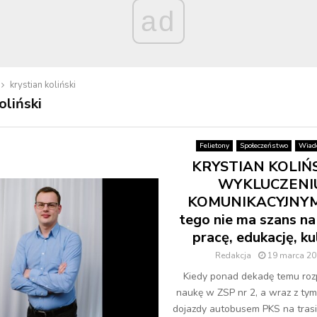
ad
krystian koliński
oliński
Felietony
Społeczeństwo
Wiad
KRYSTIAN KOLIŃS
WYKLUCZENI
KOMUNIKACYJNYM
tego nie ma szans na
pracę, edukację, ku
Redakcja
19 marca 20
Kiedy ponad dekadę temu ro
naukę w ZSP nr 2, a wraz z ty
dojazdy autobusem PKS na trasi