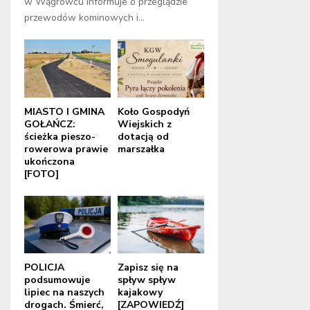
w Wągrowcu informuje o przeglądzie
przewodów kominowych i...
MIASTO I GMINA
Koło Gospodyń
GOŁAŃCZ:
Wiejskich z
ścieżka pieszo-
dotacją od
rowerowa prawie
marszałka
ukończona
[FOTO]
POLICJA
Zapisz się na
podsumowuje
spływ spływ
lipiec na naszych
kajakowy
drogach. Śmierć,
[ZAPOWIEDŹ]