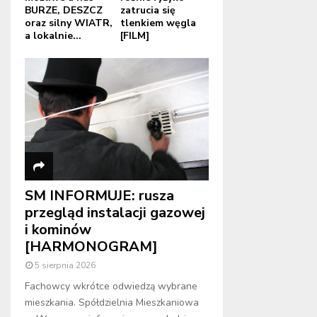
BURZE, DESZCZ
zatrucia się
oraz silny WIATR,
tlenkiem węgla
a lokalnie...
[FILM]
SM INFORMUJE: rusza
przegląd instalacji gazowej
i kominów
[HARMONOGRAM]
5 sierpnia 2026
Fachowcy wkrótce odwiedzą wybrane
mieszkania. Spółdzielnia Mieszkaniowa