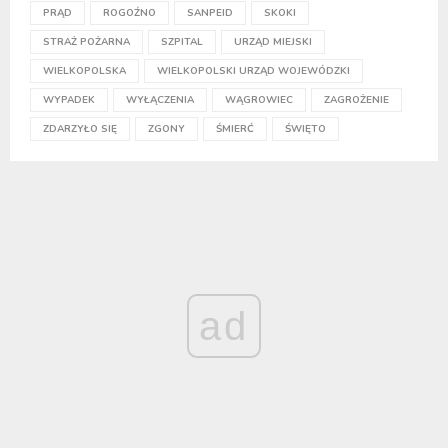
PRĄD
ROGOŹNO
SANPEID
SKOKI
STRAŻ POŻARNA
SZPITAL
URZĄD MIEJSKI
WIELKOPOLSKA
WIELKOPOLSKI URZĄD WOJEWÓDZKI
WYPADEK
WYŁĄCZENIA
WĄGROWIEC
ZAGROŻENIE
ZDARZYŁO SIĘ
ZGONY
ŚMIERĆ
ŚWIĘTO
ad