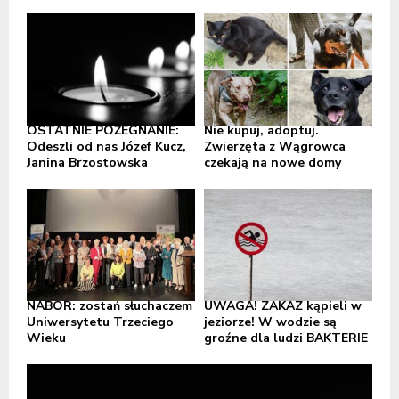
OSTATNIE POŻEGNANIE:
Nie kupuj, adoptuj.
Odeszli od nas Józef Kucz,
Zwierzęta z Wągrowca
Janina Brzostowska
czekają na nowe domy
NABÓR: zostań słuchaczem
UWAGA! ZAKAZ kąpieli w
Uniwersytetu Trzeciego
jeziorze! W wodzie są
Wieku
groźne dla ludzi BAKTERIE