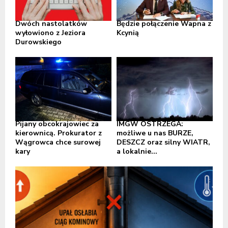
Dwóch nastolatków
Będzie połączenie Wapna z
wyłowiono z Jeziora
Kcynią
Durowskiego
Pijany obcokrajowiec za
IMGW OSTRZEGA:
kierownicą. Prokurator z
możliwe u nas BURZE,
Wągrowca chce surowej
DESZCZ oraz silny WIATR,
kary
a lokalnie...