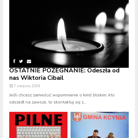
OSTATNIE POŻEGNANIE: Odeszła od
nas Wiktoria Cibail
7 sierpnia 2026
Jeśli chcesz zamieścić wspomnienie o kimś bliskim, kto
odszedł na zawsze, to skontaktuj się z...