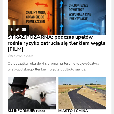
STRAŻ POŻARNA: podczas upałów
rośnie ryzyko zatrucia się tlenkiem węgla
[FILM]
5 sierpnia 2026
Od początku roku do 4 sierpnia na terenie województwa
wielkopolskiego tlenkiem węgla podtruło się już...
SM INFORMUJE: rusza
MIASTO I GMINA