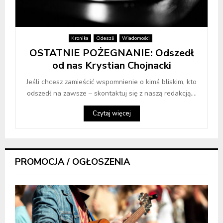
Kronika
Odeszli
Wiadomości
OSTATNIE POŻEGNANIE: Odszedł
od nas Krystian Chojnacki
Jeśli chcesz zamieścić wspomnienie o kimś bliskim, kto
odszedł na zawsze – skontaktuj się z naszą redakcją....
Czytaj więcej
PROMOCJA / OGŁOSZENIA