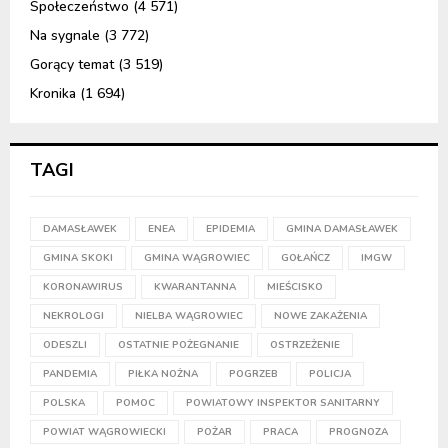
Społeczeństwo
(4 571)
Na sygnale
(3 772)
Gorący temat
(3 519)
Kronika
(1 694)
TAGI
DAMASŁAWEK
ENEA
EPIDEMIA
GMINA DAMASŁAWEK
GMINA SKOKI
GMINA WĄGROWIEC
GOŁAŃCZ
IMGW
KORONAWIRUS
KWARANTANNA
MIEŚCISKO
NEKROLOGI
NIELBA WĄGROWIEC
NOWE ZAKAŻENIA
ODESZLI
OSTATNIE POŻEGNANIE
OSTRZEŻENIE
PANDEMIA
PIŁKA NOŻNA
POGRZEB
POLICJA
POLSKA
POMOC
POWIATOWY INSPEKTOR SANITARNY
POWIAT WĄGROWIECKI
POŻAR
PRACA
PROGNOZA