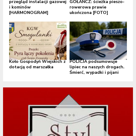
przegląd instalacji gazowej
GOŁAŃCZ: ścieżka pieszo-
i kominów
rowerowa prawie
[HARMONOGRAM]
ukończona [FOTO]
Koło Gospodyń Wiejskich z
POLICJA podsumowuje
dotacją od marszałka
lipiec na naszych drogach.
Śmierć, wypadki i pijani