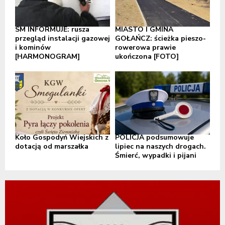
SM INFORMUJE: rusza
MIASTO I GMINA
przegląd instalacji gazowej
GOŁAŃCZ: ścieżka pieszo-
i kominów
rowerowa prawie
[HARMONOGRAM]
ukończona [FOTO]
Koło Gospodyń Wiejskich z
POLICJA podsumowuje
dotacją od marszałka
lipiec na naszych drogach.
Śmierć, wypadki i pijani