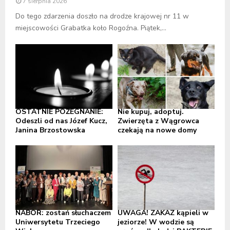
7 sierpnia 2026
Do tego zdarzenia doszło na drodze krajowej nr 11 w
miejscowości Grabatka koło Rogoźna. Piątek,...
OSTATNIE POŻEGNANIE:
Nie kupuj, adoptuj.
Odeszli od nas Józef Kucz,
Zwierzęta z Wągrowca
Janina Brzostowska
czekają na nowe domy
NABÓR: zostań słuchaczem
UWAGA! ZAKAZ kąpieli w
Uniwersytetu Trzeciego
jeziorze! W wodzie są