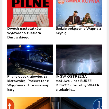
Dwóch nastolatków
Będzie połączenie Wapna z
wyłowiono z Jeziora
Kcynią
Durowskiego
Pijany obcokrajowiec za
IMGW OSTRZEGA:
kierownicą. Prokurator z
możliwe u nas BURZE,
Wągrowca chce surowej
DESZCZ oraz silny WIATR,
kary
a lokalnie...