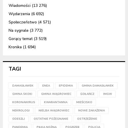
Wiadomości
(13 276)
Wydarzenia
(6 692)
Społeczeństwo
(4 571)
Na sygnale
(3 772)
Gorący temat
(3 519)
Kronika
(1 694)
TAGI
DAMASŁAWEK
ENEA
EPIDEMIA
GMINA DAMASŁAWEK
GMINA SKOKI
GMINA WĄGROWIEC
GOŁAŃCZ
IMGW
KORONAWIRUS
KWARANTANNA
MIEŚCISKO
NEKROLOGI
NIELBA WĄGROWIEC
NOWE ZAKAŻENIA
ODESZLI
OSTATNIE POŻEGNANIE
OSTRZEŻENIE
PANDEMIA
PIŁKA NOŻNA
POGRZEB
POLICJA