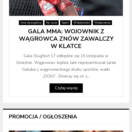
Inne dyscypliny
Na luzie
Sport
Wiadomości
Wydarzenia
GALA MMA: WOJOWNIK Z
WĄGROWCA ZNÓW ZAWALCZY
W KLATCE
Gala Slugfest 17 odbędzie się 15 listopada w
Gnieźnie. Wągrowiec będzie tam reprezentował Jarek
Galuba z wągrowieckiego klubu sportów walki
„DOJO”. Zmierzy się on z...
Czytaj więcej
PROMOCJA / OGŁOSZENIA