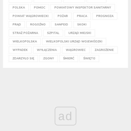
POLSKA
POMOC
POWIATOWY INSPEKTOR SANITARNY
POWIAT WĄGROWIECKI
POŻAR
PRACA
PROGNOZA
PRĄD
ROGOŹNO
SANPEID
SKOKI
STRAŻ POŻARNA
SZPITAL
URZĄD MIEJSKI
WIELKOPOLSKA
WIELKOPOLSKI URZĄD WOJEWÓDZKI
WYPADEK
WYŁĄCZENIA
WĄGROWIEC
ZAGROŻENIE
ZDARZYŁO SIĘ
ZGONY
ŚMIERĆ
ŚWIĘTO
ad