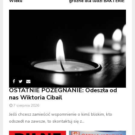
Wieku
groźne dla ludzi BAKTERIE
OSTATNIE POŻEGNANIE: Odeszła od
nas Wiktoria Cibail
7 sierpnia 2026
Jeśli chcesz zamieścić wspomnienie o kimś bliskim, kto
odszedł na zawsze, to skontaktuj się z...