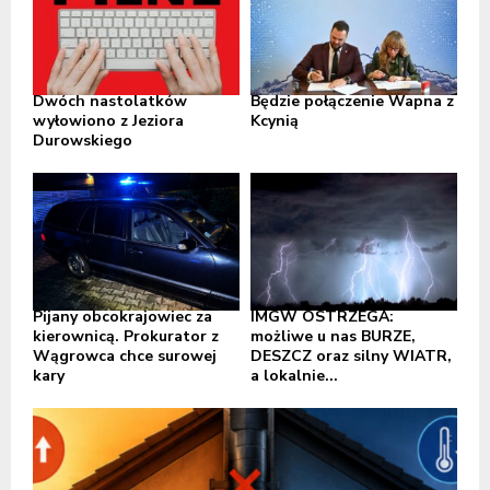
Dwóch nastolatków
Będzie połączenie Wapna z
wyłowiono z Jeziora
Kcynią
Durowskiego
Pijany obcokrajowiec za
IMGW OSTRZEGA:
kierownicą. Prokurator z
możliwe u nas BURZE,
Wągrowca chce surowej
DESZCZ oraz silny WIATR,
kary
a lokalnie...