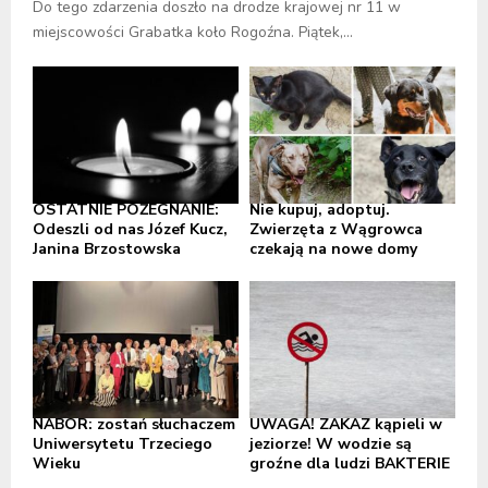
Do tego zdarzenia doszło na drodze krajowej nr 11 w
miejscowości Grabatka koło Rogoźna. Piątek,...
OSTATNIE POŻEGNANIE:
Nie kupuj, adoptuj.
Odeszli od nas Józef Kucz,
Zwierzęta z Wągrowca
Janina Brzostowska
czekają na nowe domy
NABÓR: zostań słuchaczem
UWAGA! ZAKAZ kąpieli w
Uniwersytetu Trzeciego
jeziorze! W wodzie są
Wieku
groźne dla ludzi BAKTERIE