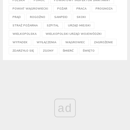
POLSKA
POMOC
POWIATOWY INSPEKTOR SANITARNY
POWIAT WĄGROWIECKI
POŻAR
PRACA
PROGNOZA
PRĄD
ROGOŹNO
SANPEID
SKOKI
STRAŻ POŻARNA
SZPITAL
URZĄD MIEJSKI
WIELKOPOLSKA
WIELKOPOLSKI URZĄD WOJEWÓDZKI
WYPADEK
WYŁĄCZENIA
WĄGROWIEC
ZAGROŻENIE
ZDARZYŁO SIĘ
ZGONY
ŚMIERĆ
ŚWIĘTO
ad