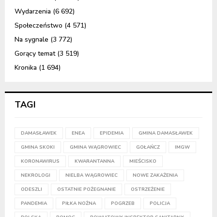
Wydarzenia
(6 692)
Społeczeństwo
(4 571)
Na sygnale
(3 772)
Gorący temat
(3 519)
Kronika
(1 694)
TAGI
DAMASŁAWEK
ENEA
EPIDEMIA
GMINA DAMASŁAWEK
GMINA SKOKI
GMINA WĄGROWIEC
GOŁAŃCZ
IMGW
KORONAWIRUS
KWARANTANNA
MIEŚCISKO
NEKROLOGI
NIELBA WĄGROWIEC
NOWE ZAKAŻENIA
ODESZLI
OSTATNIE POŻEGNANIE
OSTRZEŻENIE
PANDEMIA
PIŁKA NOŻNA
POGRZEB
POLICJA