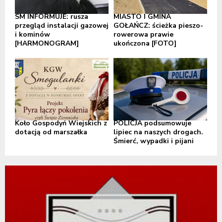
SM INFORMUJE: rusza
MIASTO I GMINA
przegląd instalacji gazowej
GOŁAŃCZ: ścieżka pieszo-
i kominów
rowerowa prawie
[HARMONOGRAM]
ukończona [FOTO]
Koło Gospodyń Wiejskich z
POLICJA podsumowuje
dotacją od marszałka
lipiec na naszych drogach.
Śmierć, wypadki i pijani