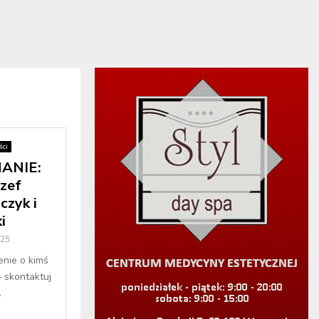
ci
ANIE:
ózef
czyk i
i
025
enie o kimś
– skontaktuj
.