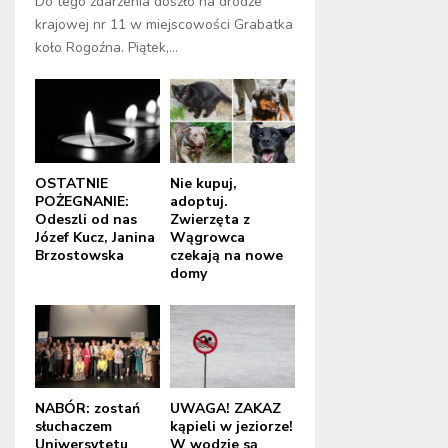
Do tego zdarzenia doszło na drodze
krajowej nr 11 w miejscowości Grabatka
koło Rogoźna. Piątek,...
OSTATNIE
Nie kupuj,
POŻEGNANIE:
adoptuj.
Odeszli od nas
Zwierzęta z
Józef Kucz, Janina
Wągrowca
Brzostowska
czekają na nowe
domy
NABÓR: zostań
UWAGA! ZAKAZ
słuchaczem
kąpieli w jeziorze!
Uniwersytetu
W wodzie są