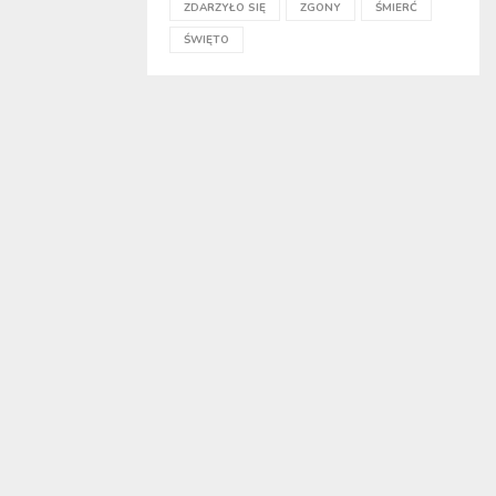
ZDARZYŁO SIĘ
ZGONY
ŚMIERĆ
ŚWIĘTO