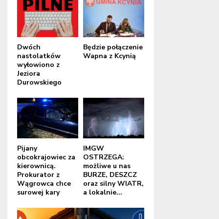
Dwóch
Będzie połączenie
nastolatków
Wapna z Kcynią
wyłowiono z
Jeziora
Durowskiego
Pijany
IMGW
obcokrajowiec za
OSTRZEGA:
kierownicą.
możliwe u nas
Prokurator z
BURZE, DESZCZ
Wągrowca chce
oraz silny WIATR,
surowej kary
a lokalnie...