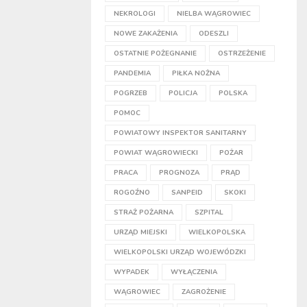
NEKROLOGI
NIELBA WĄGROWIEC
NOWE ZAKAŻENIA
ODESZLI
OSTATNIE POŻEGNANIE
OSTRZEŻENIE
PANDEMIA
PIŁKA NOŻNA
POGRZEB
POLICJA
POLSKA
POMOC
POWIATOWY INSPEKTOR SANITARNY
POWIAT WĄGROWIECKI
POŻAR
PRACA
PROGNOZA
PRĄD
ROGOŹNO
SANPEID
SKOKI
STRAŻ POŻARNA
SZPITAL
URZĄD MIEJSKI
WIELKOPOLSKA
WIELKOPOLSKI URZĄD WOJEWÓDZKI
WYPADEK
WYŁĄCZENIA
WĄGROWIEC
ZAGROŻENIE