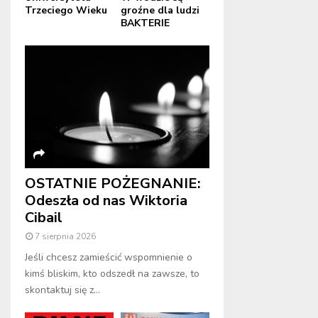
Trzeciego Wieku
groźne dla ludzi
BAKTERIE
OSTATNIE POŻEGNANIE:
Odeszła od nas Wiktoria
Cibail
7 sierpnia 2026
Jeśli chcesz zamieścić wspomnienie o
kimś bliskim, kto odszedł na zawsze, to
skontaktuj się z...