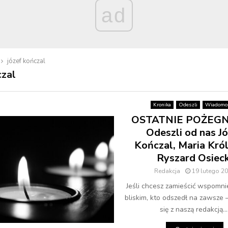
ad
józef kończal
czal
Kronika
Odeszli
Wiadomoś
OSTATNIE POŻEGN
Odeszli od nas J
Kończal, Maria Król
Ryszard Osieck
Redakcja
19 lutego 2
Jeśli chcesz zamieścić wspomni
bliskim, kto odszedł na zawsze 
się z naszą redakcją...