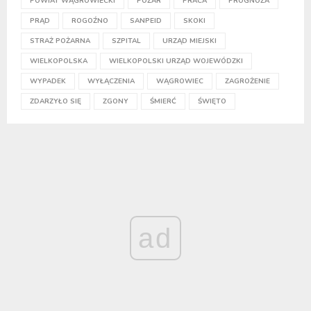
POWIAT WĄGROWIECKI
POŻAR
PRACA
PROGNOZA
PRĄD
ROGOŹNO
SANPEID
SKOKI
STRAŻ POŻARNA
SZPITAL
URZĄD MIEJSKI
WIELKOPOLSKA
WIELKOPOLSKI URZĄD WOJEWÓDZKI
WYPADEK
WYŁĄCZENIA
WĄGROWIEC
ZAGROŻENIE
ZDARZYŁO SIĘ
ZGONY
ŚMIERĆ
ŚWIĘTO
ad