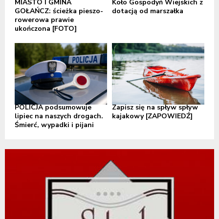
MIASTO I GMINA
Koło Gospodyń Wiejskich z
GOŁAŃCZ: ścieżka pieszo-
dotacją od marszałka
rowerowa prawie
ukończona [FOTO]
POLICJA podsumowuje
Zapisz się na spływ spływ
lipiec na naszych drogach.
kajakowy [ZAPOWIEDŹ]
Śmierć, wypadki i pijani