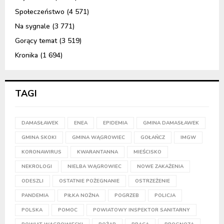
Społeczeństwo
(4 571)
Na sygnale
(3 771)
Gorący temat
(3 519)
Kronika
(1 694)
TAGI
DAMASŁAWEK
ENEA
EPIDEMIA
GMINA DAMASŁAWEK
GMINA SKOKI
GMINA WĄGROWIEC
GOŁAŃCZ
IMGW
KORONAWIRUS
KWARANTANNA
MIEŚCISKO
NEKROLOGI
NIELBA WĄGROWIEC
NOWE ZAKAŻENIA
ODESZLI
OSTATNIE POŻEGNANIE
OSTRZEŻENIE
PANDEMIA
PIŁKA NOŻNA
POGRZEB
POLICJA
POLSKA
POMOC
POWIATOWY INSPEKTOR SANITARNY