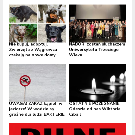
Nie kupuj, adoptuj.
NABÓR: zostań słuchaczem
Zwierzęta z Wągrowca
Uniwersytetu Trzeciego
czekają na nowe domy
Wieku
UWAGA! ZAKAZ kąpieli w
OSTATNIE POŻEGNANIE:
jeziorze! W wodzie są
Odeszła od nas Wiktoria
groźne dla ludzi BAKTERIE
Cibail