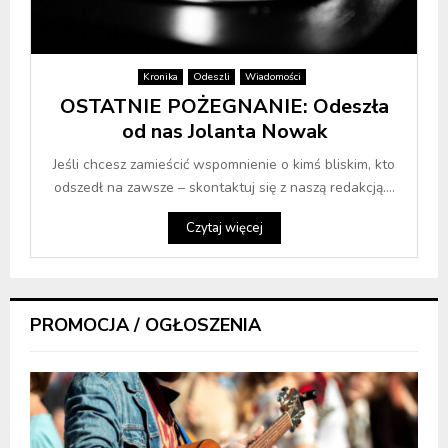
Kronika
Odeszli
Wiadomości
OSTATNIE POŻEGNANIE: Odeszła
od nas Jolanta Nowak
Jeśli chcesz zamieścić wspomnienie o kimś bliskim, kto
odszedł na zawsze – skontaktuj się z naszą redakcją....
Czytaj więcej
PROMOCJA / OGŁOSZENIA