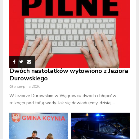
Dwóch nastolatków wyłowiono z Jeziora
Durowskiego
5 sierpnia 2026
W Jeziorze Durowskim w Wągrowcu dwóch chłopców
zniknęło pod taflą wody. Jak się dowiadujemy, dzisiaj,...