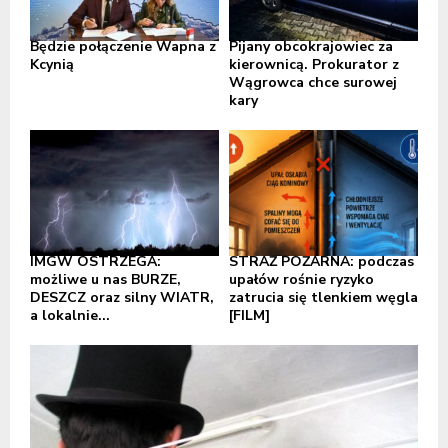
Będzie połączenie Wapna z
Pijany obcokrajowiec za
Kcynią
kierownicą. Prokurator z
Wągrowca chce surowej
kary
IMGW OSTRZEGA:
STRAŻ POŻARNA: podczas
możliwe u nas BURZE,
upałów rośnie ryzyko
DESZCZ oraz silny WIATR,
zatrucia się tlenkiem węgla
a lokalnie...
[FILM]