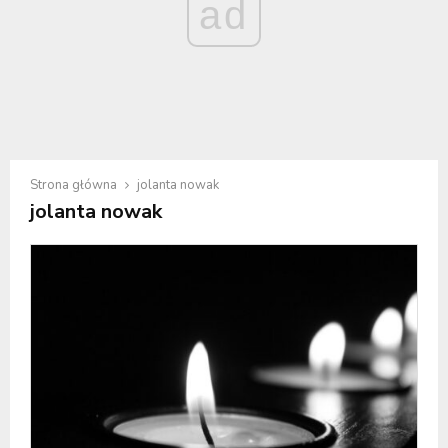
ad
Strona główna
jolanta nowak
jolanta nowak