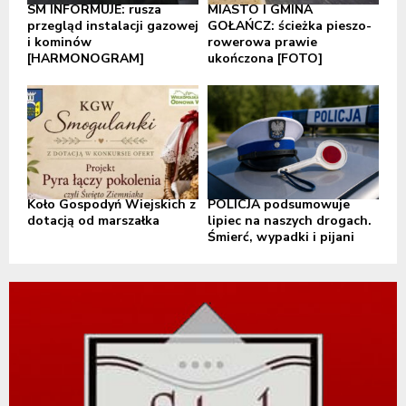
SM INFORMUJE: rusza
MIASTO I GMINA
przegląd instalacji gazowej
GOŁAŃCZ: ścieżka pieszo-
i kominów
rowerowa prawie
[HARMONOGRAM]
ukończona [FOTO]
Koło Gospodyń Wiejskich z
POLICJA podsumowuje
dotacją od marszałka
lipiec na naszych drogach.
Śmierć, wypadki i pijani