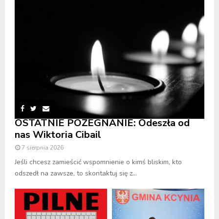
OSTATNIE POŻEGNANIE: Odeszła od
nas Wiktoria Cibail
7 sierpnia 2026
Jeśli chcesz zamieścić wspomnienie o kimś bliskim, kto
odszedł na zawsze, to skontaktuj się z...