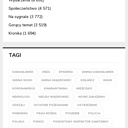
Wydarzenia
(6 692)
Społeczeństwo
(4 571)
Na sygnale
(3 772)
Gorący temat
(3 519)
Kronika
(1 694)
TAGI
DAMASŁAWEK
ENEA
EPIDEMIA
GMINA DAMASŁAWEK
GMINA SKOKI
GMINA WĄGROWIEC
GOŁAŃCZ
IMGW
KORONAWIRUS
KWARANTANNA
MIEŚCISKO
NEKROLOGI
NIELBA WĄGROWIEC
NOWE ZAKAŻENIA
ODESZLI
OSTATNIE POŻEGNANIE
OSTRZEŻENIE
PANDEMIA
PIŁKA NOŻNA
POGRZEB
POLICJA
POLSKA
POMOC
POWIATOWY INSPEKTOR SANITARNY