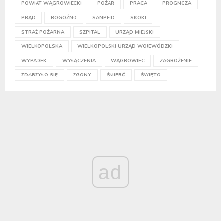
POWIAT WĄGROWIECKI
POŻAR
PRACA
PROGNOZA
PRĄD
ROGOŹNO
SANPEID
SKOKI
STRAŻ POŻARNA
SZPITAL
URZĄD MIEJSKI
WIELKOPOLSKA
WIELKOPOLSKI URZĄD WOJEWÓDZKI
WYPADEK
WYŁĄCZENIA
WĄGROWIEC
ZAGROŻENIE
ZDARZYŁO SIĘ
ZGONY
ŚMIERĆ
ŚWIĘTO
ad