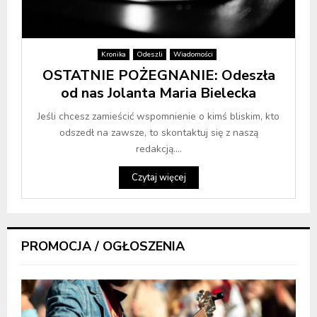
Kronika
Odeszli
Wiadomości
OSTATNIE POŻEGNANIE: Odeszła
od nas Jolanta Maria Bielecka
Jeśli chcesz zamieścić wspomnienie o kimś bliskim, kto
odszedł na zawsze, to skontaktuj się z naszą
redakcją....
Czytaj więcej
PROMOCJA / OGŁOSZENIA