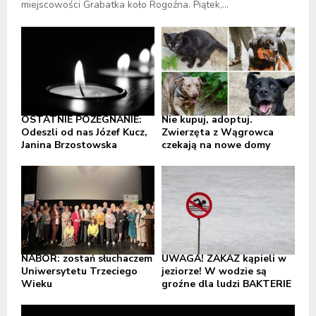
miejscowości Grabatka koło Rogoźna. Piątek,...
OSTATNIE POŻEGNANIE:
Nie kupuj, adoptuj.
Odeszli od nas Józef Kucz,
Zwierzęta z Wągrowca
Janina Brzostowska
czekają na nowe domy
NABÓR: zostań słuchaczem
UWAGA! ZAKAZ kąpieli w
Uniwersytetu Trzeciego
jeziorze! W wodzie są
Wieku
groźne dla ludzi BAKTERIE