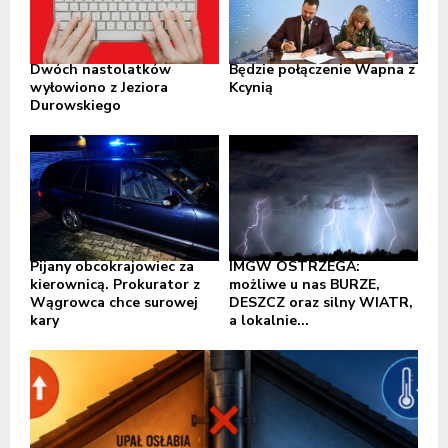
Dwóch nastolatków
Będzie połączenie Wapna z
wyłowiono z Jeziora
Kcynią
Durowskiego
Pijany obcokrajowiec za
IMGW OSTRZEGA:
kierownicą. Prokurator z
możliwe u nas BURZE,
Wągrowca chce surowej
DESZCZ oraz silny WIATR,
kary
a lokalnie...