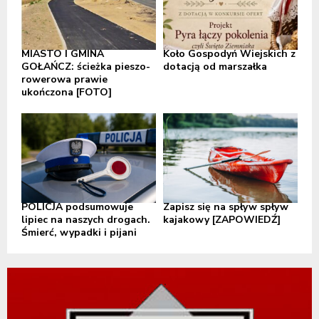
MIASTO I GMINA
Koło Gospodyń Wiejskich z
GOŁAŃCZ: ścieżka pieszo-
dotacją od marszałka
rowerowa prawie
ukończona [FOTO]
POLICJA podsumowuje
Zapisz się na spływ spływ
lipiec na naszych drogach.
kajakowy [ZAPOWIEDŹ]
Śmierć, wypadki i pijani