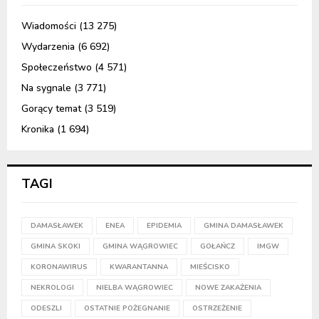
Wiadomości
(13 275)
Wydarzenia
(6 692)
Społeczeństwo
(4 571)
Na sygnale
(3 771)
Gorący temat
(3 519)
Kronika
(1 694)
TAGI
DAMASŁAWEK
ENEA
EPIDEMIA
GMINA DAMASŁAWEK
GMINA SKOKI
GMINA WĄGROWIEC
GOŁAŃCZ
IMGW
KORONAWIRUS
KWARANTANNA
MIEŚCISKO
NEKROLOGI
NIELBA WĄGROWIEC
NOWE ZAKAŻENIA
ODESZLI
OSTATNIE POŻEGNANIE
OSTRZEŻENIE