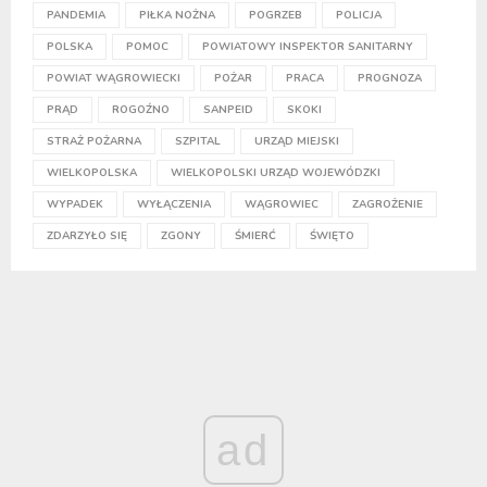
PANDEMIA
PIŁKA NOŻNA
POGRZEB
POLICJA
POLSKA
POMOC
POWIATOWY INSPEKTOR SANITARNY
POWIAT WĄGROWIECKI
POŻAR
PRACA
PROGNOZA
PRĄD
ROGOŹNO
SANPEID
SKOKI
STRAŻ POŻARNA
SZPITAL
URZĄD MIEJSKI
WIELKOPOLSKA
WIELKOPOLSKI URZĄD WOJEWÓDZKI
WYPADEK
WYŁĄCZENIA
WĄGROWIEC
ZAGROŻENIE
ZDARZYŁO SIĘ
ZGONY
ŚMIERĆ
ŚWIĘTO
ad