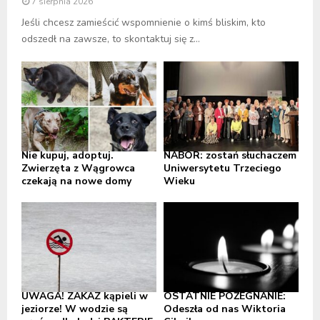
7 sierpnia 2026
Jeśli chcesz zamieścić wspomnienie o kimś bliskim, kto
odszedł na zawsze, to skontaktuj się z...
Nie kupuj, adoptuj.
NABÓR: zostań słuchaczem
Zwierzęta z Wągrowca
Uniwersytetu Trzeciego
czekają na nowe domy
Wieku
UWAGA! ZAKAZ kąpieli w
OSTATNIE POŻEGNANIE:
jeziorze! W wodzie są
Odeszła od nas Wiktoria