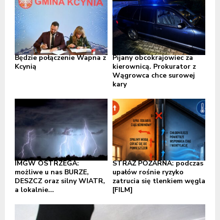
Będzie połączenie Wapna z
Pijany obcokrajowiec za
Kcynią
kierownicą. Prokurator z
Wągrowca chce surowej
kary
IMGW OSTRZEGA:
STRAŻ POŻARNA: podczas
możliwe u nas BURZE,
upałów rośnie ryzyko
DESZCZ oraz silny WIATR,
zatrucia się tlenkiem węgla
a lokalnie...
[FILM]