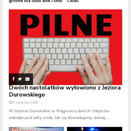
groźne dla ludzi BAKTERIE
Cibail
Dwóch nastolatków wyłowiono z Jeziora
Durowskiego
5 sierpnia 2026
W Jeziorze Durowskim w Wągrowcu dwóch chłopców
zniknęło pod taflą wody. Jak się dowiadujemy, dzisiaj,...