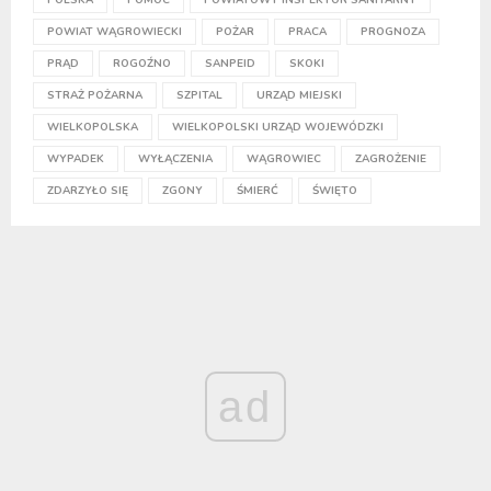
POWIAT WĄGROWIECKI
POŻAR
PRACA
PROGNOZA
PRĄD
ROGOŹNO
SANPEID
SKOKI
STRAŻ POŻARNA
SZPITAL
URZĄD MIEJSKI
WIELKOPOLSKA
WIELKOPOLSKI URZĄD WOJEWÓDZKI
WYPADEK
WYŁĄCZENIA
WĄGROWIEC
ZAGROŻENIE
ZDARZYŁO SIĘ
ZGONY
ŚMIERĆ
ŚWIĘTO
ad