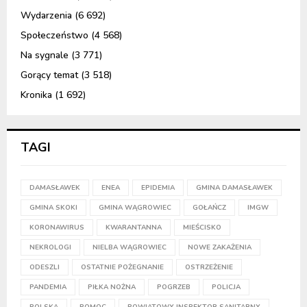
Wydarzenia
(6 692)
Społeczeństwo
(4 568)
Na sygnale
(3 771)
Gorący temat
(3 518)
Kronika
(1 692)
TAGI
DAMASŁAWEK
ENEA
EPIDEMIA
GMINA DAMASŁAWEK
GMINA SKOKI
GMINA WĄGROWIEC
GOŁAŃCZ
IMGW
KORONAWIRUS
KWARANTANNA
MIEŚCISKO
NEKROLOGI
NIELBA WĄGROWIEC
NOWE ZAKAŻENIA
ODESZLI
OSTATNIE POŻEGNANIE
OSTRZEŻENIE
PANDEMIA
PIŁKA NOŻNA
POGRZEB
POLICJA
POLSKA
POMOC
POWIATOWY INSPEKTOR SANITARNY