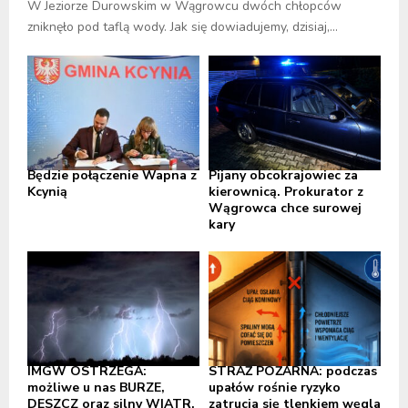
W Jeziorze Durowskim w Wągrowcu dwóch chłopców
zniknęło pod taflą wody. Jak się dowiadujemy, dzisiaj,...
Będzie połączenie Wapna z
Pijany obcokrajowiec za
Kcynią
kierownicą. Prokurator z
Wągrowca chce surowej
kary
IMGW OSTRZEGA:
STRAŻ POŻARNA: podczas
możliwe u nas BURZE,
upałów rośnie ryzyko
DESZCZ oraz silny WIATR,
zatrucia się tlenkiem węgla