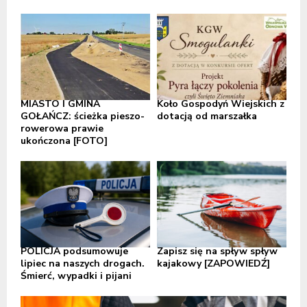
MIASTO I GMINA
Koło Gospodyń Wiejskich z
GOŁAŃCZ: ścieżka pieszo-
dotacją od marszałka
rowerowa prawie
ukończona [FOTO]
POLICJA podsumowuje
Zapisz się na spływ spływ
lipiec na naszych drogach.
kajakowy [ZAPOWIEDŹ]
Śmierć, wypadki i pijani