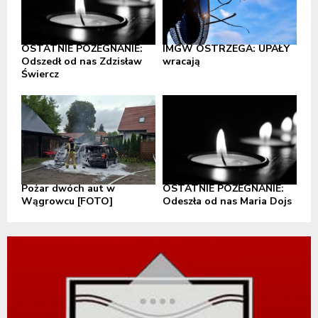
OSTATNIE POŻEGNANIE:
IMGW OSTRZEGA: UPAŁY
Odszedł od nas Zdzisław
wracają
Świercz
Pożar dwóch aut w
OSTATNIE POŻEGNANIE:
Wągrowcu [FOTO]
Odeszła od nas Maria Dojs