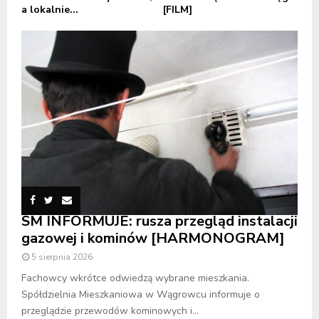
a lokalnie...
[FILM]
SM INFORMUJE: rusza przegląd instalacji
gazowej i kominów [HARMONOGRAM]
5 sierpnia 2026
Fachowcy wkrótce odwiedzą wybrane mieszkania.
Spółdzielnia Mieszkaniowa w Wągrowcu informuje o
przeglądzie przewodów kominowych i...