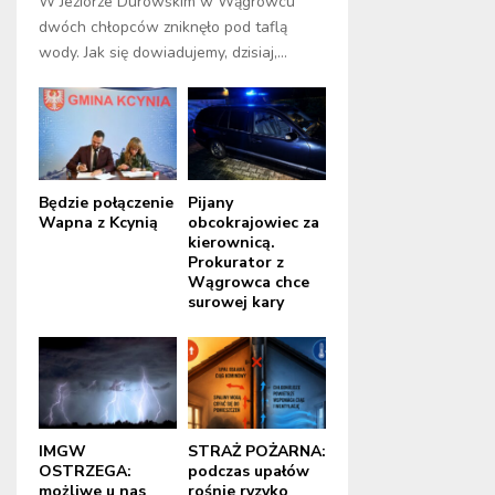
W Jeziorze Durowskim w Wągrowcu
dwóch chłopców zniknęło pod taflą
wody. Jak się dowiadujemy, dzisiaj,...
Będzie połączenie
Pijany
Wapna z Kcynią
obcokrajowiec za
kierownicą.
Prokurator z
Wągrowca chce
surowej kary
IMGW
STRAŻ POŻARNA:
OSTRZEGA:
podczas upałów
możliwe u nas
rośnie ryzyko