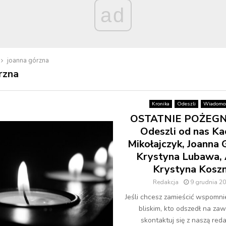
ad
joanna górzna
rzna
Kronika
Odeszli
Wiadomoś
OSTATNIE POŻEGN
Odeszli od nas Ka
Mikołajczyk, Joanna 
Krystyna Lubawa, 
Krystyna Kosz
Redakcja
9 grudnia 2
Jeśli chcesz zamieścić wspomni
bliskim, kto odszedł na zaw
skontaktuj się z naszą redak