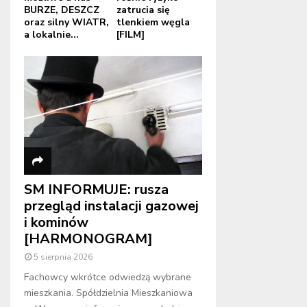
BURZE, DESZCZ
zatrucia się
oraz silny WIATR,
tlenkiem węgla
a lokalnie...
[FILM]
SM INFORMUJE: rusza
przegląd instalacji gazowej
i kominów
[HARMONOGRAM]
5 sierpnia 2026
Fachowcy wkrótce odwiedzą wybrane
mieszkania. Spółdzielnia Mieszkaniowa