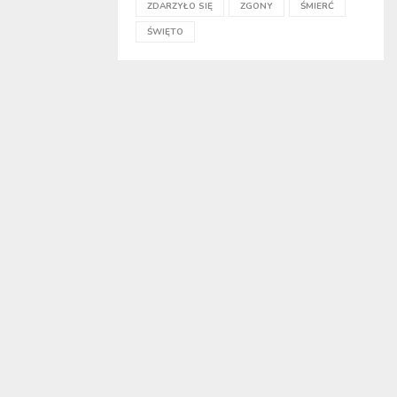
ZDARZYŁO SIĘ
ZGONY
ŚMIERĆ
ŚWIĘTO