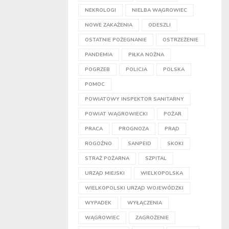
NEKROLOGI
NIELBA WĄGROWIEC
NOWE ZAKAŻENIA
ODESZLI
OSTATNIE POŻEGNANIE
OSTRZEŻENIE
PANDEMIA
PIŁKA NOŻNA
POGRZEB
POLICJA
POLSKA
POMOC
POWIATOWY INSPEKTOR SANITARNY
POWIAT WĄGROWIECKI
POŻAR
PRACA
PROGNOZA
PRĄD
ROGOŹNO
SANPEID
SKOKI
STRAŻ POŻARNA
SZPITAL
URZĄD MIEJSKI
WIELKOPOLSKA
WIELKOPOLSKI URZĄD WOJEWÓDZKI
WYPADEK
WYŁĄCZENIA
WĄGROWIEC
ZAGROŻENIE