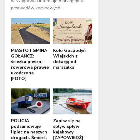
w Wągrowcu informuje o przeglądzie
przewodów kominowych i...
MIASTO I GMINA
Koło Gospodyń
GOŁAŃCZ:
Wiejskich z
ścieżka pieszo-
dotacją od
rowerowa prawie
marszałka
ukończona
[FOTO]
POLICJA
Zapisz się na
podsumowuje
spływ spływ
lipiec na naszych
kajakowy
drogach. Śmierć,
[ZAPOWIEDŹ]