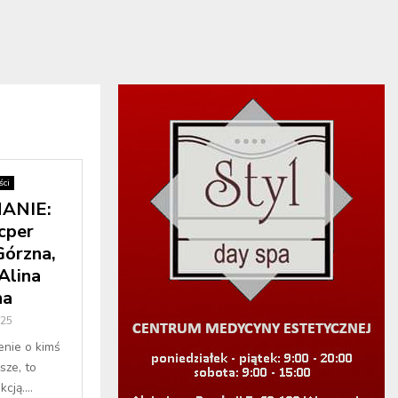
ci
ANIE:
cper
Górzna,
Alina
na
025
enie o kimś
sze, to
cją....