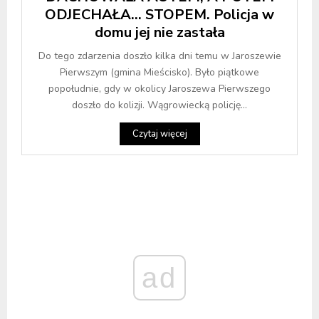
ODJECHAŁA… STOPEM. Policja w
domu jej nie zastała
Do tego zdarzenia doszło kilka dni temu w Jaroszewie
Pierwszym (gmina Mieścisko). Było piątkowe
popołudnie, gdy w okolicy Jaroszewa Pierwszego
doszło do kolizji. Wągrowiecką policję...
Czytaj więcej
ad