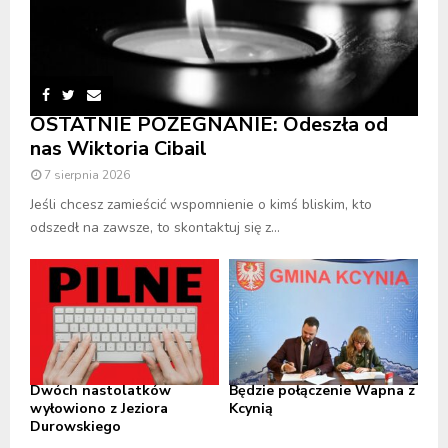
OSTATNIE POŻEGNANIE: Odeszła od
nas Wiktoria Cibail
7 sierpnia 2026
Jeśli chcesz zamieścić wspomnienie o kimś bliskim, kto
odszedł na zawsze, to skontaktuj się z...
Dwóch nastolatków
Będzie połączenie Wapna z
wyłowiono z Jeziora
Kcynią
Durowskiego