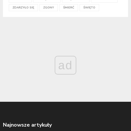
ZDARZYŁO SIĘ
ZGONY
ŚMIERĆ
ŚWIĘTO
ad
Najnowsze artykuły