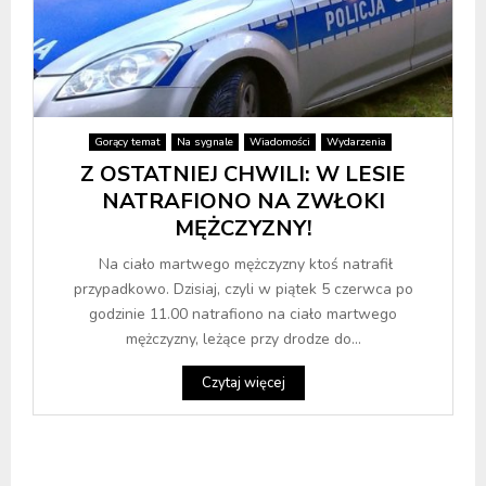
Gorący temat
Na sygnale
Wiadomości
Wydarzenia
Z OSTATNIEJ CHWILI: W LESIE
NATRAFIONO NA ZWŁOKI
MĘŻCZYZNY!
Na ciało martwego mężczyzny ktoś natrafił
przypadkowo. Dzisiaj, czyli w piątek 5 czerwca po
godzinie 11.00 natrafiono na ciało martwego
mężczyzny, leżące przy drodze do...
Czytaj więcej