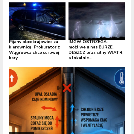
Pijany obcokrajowiec za
IMGW OSTRZEGA:
kierownicą. Prokurator z
możliwe u nas BURZE,
Wągrowca chce surowej
DESZCZ oraz silny WIATR,
kary
a lokalnie...