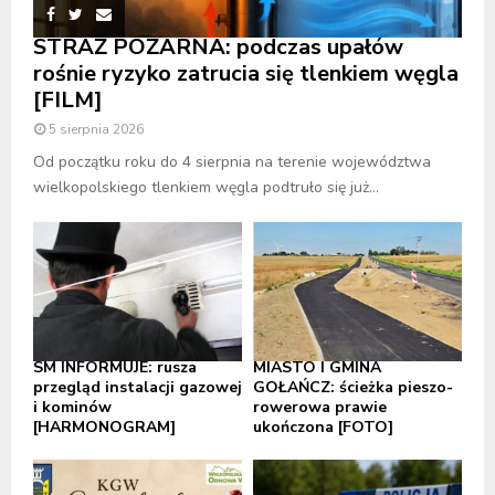
STRAŻ POŻARNA: podczas upałów
rośnie ryzyko zatrucia się tlenkiem węgla
[FILM]
5 sierpnia 2026
Od początku roku do 4 sierpnia na terenie województwa
wielkopolskiego tlenkiem węgla podtruło się już...
SM INFORMUJE: rusza
MIASTO I GMINA
przegląd instalacji gazowej
GOŁAŃCZ: ścieżka pieszo-
i kominów
rowerowa prawie
[HARMONOGRAM]
ukończona [FOTO]