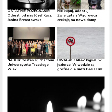
OSTATNIE POŻEGNANIE:
Nie kupuj, adoptuj.
Odeszli od nas Józef Kucz,
Zwierzęta z Wągrowca
Janina Brzostowska
czekają na nowe domy
NABÓR: zostań słuchaczem
UWAGA! ZAKAZ kąpieli w
Uniwersytetu Trzeciego
jeziorze! W wodzie są
Wieku
groźne dla ludzi BAKTERIE