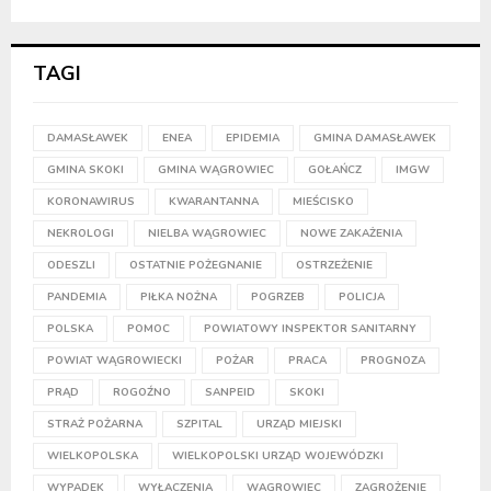
TAGI
DAMASŁAWEK
ENEA
EPIDEMIA
GMINA DAMASŁAWEK
GMINA SKOKI
GMINA WĄGROWIEC
GOŁAŃCZ
IMGW
KORONAWIRUS
KWARANTANNA
MIEŚCISKO
NEKROLOGI
NIELBA WĄGROWIEC
NOWE ZAKAŻENIA
ODESZLI
OSTATNIE POŻEGNANIE
OSTRZEŻENIE
PANDEMIA
PIŁKA NOŻNA
POGRZEB
POLICJA
POLSKA
POMOC
POWIATOWY INSPEKTOR SANITARNY
POWIAT WĄGROWIECKI
POŻAR
PRACA
PROGNOZA
PRĄD
ROGOŹNO
SANPEID
SKOKI
STRAŻ POŻARNA
SZPITAL
URZĄD MIEJSKI
WIELKOPOLSKA
WIELKOPOLSKI URZĄD WOJEWÓDZKI
WYPADEK
WYŁĄCZENIA
WĄGROWIEC
ZAGROŻENIE