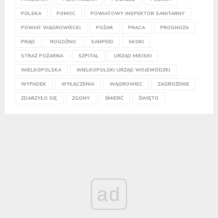
POLSKA
POMOC
POWIATOWY INSPEKTOR SANITARNY
POWIAT WĄGROWIECKI
POŻAR
PRACA
PROGNOZA
PRĄD
ROGOŹNO
SANPEID
SKOKI
STRAŻ POŻARNA
SZPITAL
URZĄD MIEJSKI
WIELKOPOLSKA
WIELKOPOLSKI URZĄD WOJEWÓDZKI
WYPADEK
WYŁĄCZENIA
WĄGROWIEC
ZAGROŻENIE
ZDARZYŁO SIĘ
ZGONY
ŚMIERĆ
ŚWIĘTO
ad