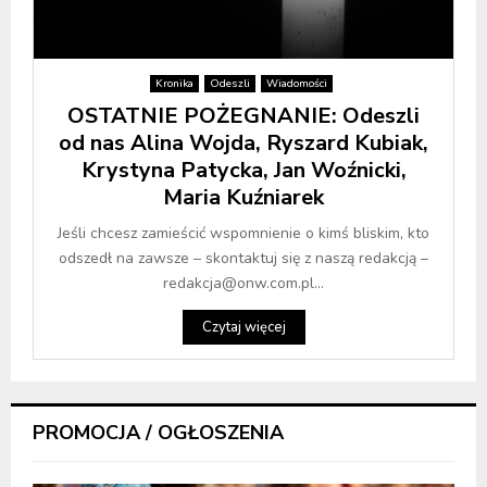
Kronika
Odeszli
Wiadomości
OSTATNIE POŻEGNANIE: Odeszli
od nas Alina Wojda, Ryszard Kubiak,
Krystyna Patycka, Jan Woźnicki,
Maria Kuźniarek
Jeśli chcesz zamieścić wspomnienie o kimś bliskim, kto
odszedł na zawsze – skontaktuj się z naszą redakcją –
redakcja@onw.com.pl...
Czytaj więcej
PROMOCJA / OGŁOSZENIA