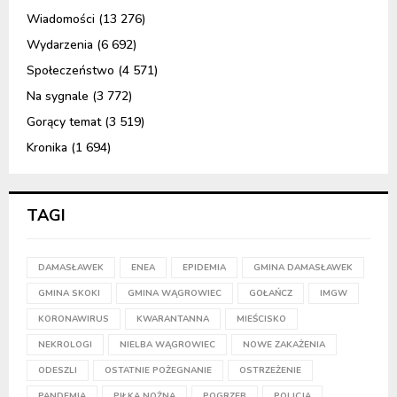
Wiadomości
(13 276)
Wydarzenia
(6 692)
Społeczeństwo
(4 571)
Na sygnale
(3 772)
Gorący temat
(3 519)
Kronika
(1 694)
TAGI
DAMASŁAWEK
ENEA
EPIDEMIA
GMINA DAMASŁAWEK
GMINA SKOKI
GMINA WĄGROWIEC
GOŁAŃCZ
IMGW
KORONAWIRUS
KWARANTANNA
MIEŚCISKO
NEKROLOGI
NIELBA WĄGROWIEC
NOWE ZAKAŻENIA
ODESZLI
OSTATNIE POŻEGNANIE
OSTRZEŻENIE
PANDEMIA
PIŁKA NOŻNA
POGRZEB
POLICJA