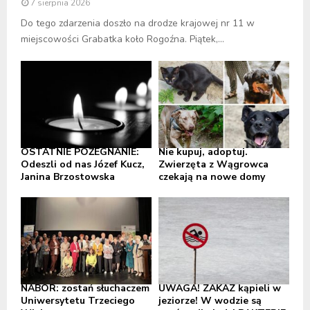
7 sierpnia 2026
Do tego zdarzenia doszło na drodze krajowej nr 11 w
miejscowości Grabatka koło Rogoźna. Piątek,...
OSTATNIE POŻEGNANIE:
Nie kupuj, adoptuj.
Odeszli od nas Józef Kucz,
Zwierzęta z Wągrowca
Janina Brzostowska
czekają na nowe domy
NABÓR: zostań słuchaczem
UWAGA! ZAKAZ kąpieli w
Uniwersytetu Trzeciego
jeziorze! W wodzie są