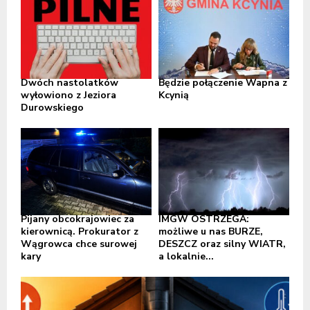
Dwóch nastolatków
Będzie połączenie Wapna z
wyłowiono z Jeziora
Kcynią
Durowskiego
Pijany obcokrajowiec za
IMGW OSTRZEGA:
kierownicą. Prokurator z
możliwe u nas BURZE,
Wągrowca chce surowej
DESZCZ oraz silny WIATR,
kary
a lokalnie...