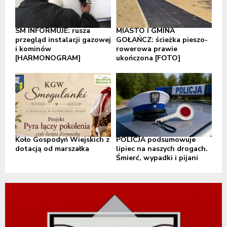
SM INFORMUJE: rusza
MIASTO I GMINA
przegląd instalacji gazowej
GOŁAŃCZ: ścieżka pieszo-
i kominów
rowerowa prawie
[HARMONOGRAM]
ukończona [FOTO]
Koło Gospodyń Wiejskich z
POLICJA podsumowuje
dotacją od marszałka
lipiec na naszych drogach.
Śmierć, wypadki i pijani