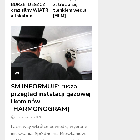
BURZE, DESZCZ
zatrucia się
oraz silny WIATR,
tlenkiem węgla
a lokalnie...
[FILM]
SM INFORMUJE: rusza
przegląd instalacji gazowej
i kominów
[HARMONOGRAM]
5 sierpnia 2026
Fachowcy wkrótce odwiedzą wybrane
mieszkania. Spółdzielnia Mieszkaniowa