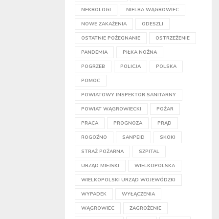
NEKROLOGI
NIELBA WĄGROWIEC
NOWE ZAKAŻENIA
ODESZLI
OSTATNIE POŻEGNANIE
OSTRZEŻENIE
PANDEMIA
PIŁKA NOŻNA
POGRZEB
POLICJA
POLSKA
POMOC
POWIATOWY INSPEKTOR SANITARNY
POWIAT WĄGROWIECKI
POŻAR
PRACA
PROGNOZA
PRĄD
ROGOŹNO
SANPEID
SKOKI
STRAŻ POŻARNA
SZPITAL
URZĄD MIEJSKI
WIELKOPOLSKA
WIELKOPOLSKI URZĄD WOJEWÓDZKI
WYPADEK
WYŁĄCZENIA
WĄGROWIEC
ZAGROŻENIE