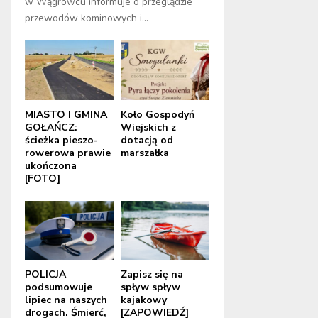
w Wągrowcu informuje o przeglądzie
przewodów kominowych i...
MIASTO I GMINA
Koło Gospodyń
GOŁAŃCZ:
Wiejskich z
ścieżka pieszo-
dotacją od
rowerowa prawie
marszałka
ukończona
[FOTO]
POLICJA
Zapisz się na
podsumowuje
spływ spływ
lipiec na naszych
kajakowy
drogach. Śmierć,
[ZAPOWIEDŹ]