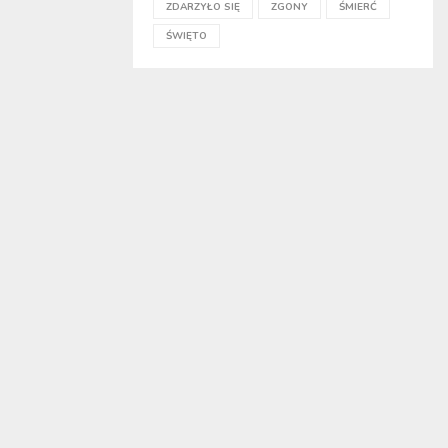
ZDARZYŁO SIĘ
ZGONY
ŚMIERĆ
ŚWIĘTO