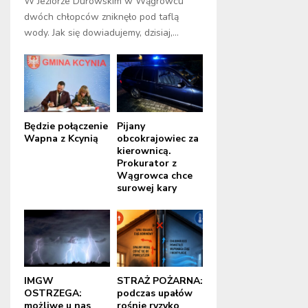
W Jeziorze Durowskim w Wągrowcu
dwóch chłopców zniknęło pod taflą
wody. Jak się dowiadujemy, dzisiaj,...
Będzie połączenie
Pijany
Wapna z Kcynią
obcokrajowiec za
kierownicą.
Prokurator z
Wągrowca chce
surowej kary
IMGW
STRAŻ POŻARNA:
OSTRZEGA:
podczas upałów
możliwe u nas
rośnie ryzyko