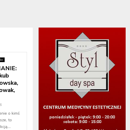
ci
ANIE:
akub
żowska,
owak,
6
enie o kimś
sze, to
cją....