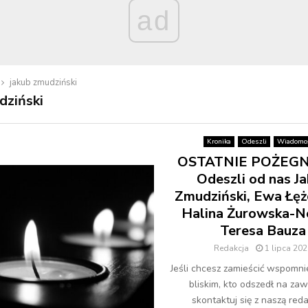
ad
jakub zmudziński
dziński
Kronika
Odeszli
Wiadomoś
OSTATNIE POŻEGN
Odeszli od nas J
Zmudziński, Ewa Łę
Halina Żurowska-N
Teresa Bauza
Redakcja
1 lipca 202
Jeśli chcesz zamieścić wspomni
bliskim, kto odszedł na zaw
skontaktuj się z naszą redak