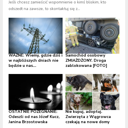
Jeśli chcesz zamieścić wspomnienie o kimś bliskim, kto
odszedł na zawsze, to skontaktuj się z...
WAŻNE: Wiemy, gdzie dziś i
Samochód osobowy
w najbliższych dniach nie
ZMIAŻDŻONY. Droga
będzie u nas...
zablokowana [FOTO]
OSTATNIE POŻEGNANIE:
Nie kupuj, adoptuj.
Odeszli od nas Józef Kucz,
Zwierzęta z Wągrowca
Janina Brzostowska
czekają na nowe domy