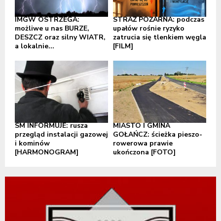
IMGW OSTRZEGA:
STRAŻ POŻARNA: podczas
możliwe u nas BURZE,
upałów rośnie ryzyko
DESZCZ oraz silny WIATR,
zatrucia się tlenkiem węgla
a lokalnie...
[FILM]
SM INFORMUJE: rusza
MIASTO I GMINA
przegląd instalacji gazowej
GOŁAŃCZ: ścieżka pieszo-
i kominów
rowerowa prawie
[HARMONOGRAM]
ukończona [FOTO]