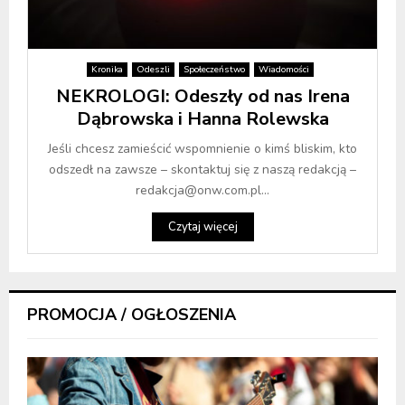
Kronika
Odeszli
Społeczeństwo
Wiadomości
NEKROLOGI: Odeszły od nas Irena
Dąbrowska i Hanna Rolewska
Jeśli chcesz zamieścić wspomnienie o kimś bliskim, kto
odszedł na zawsze – skontaktuj się z naszą redakcją –
redakcja@onw.com.pl...
Czytaj więcej
PROMOCJA / OGŁOSZENIA