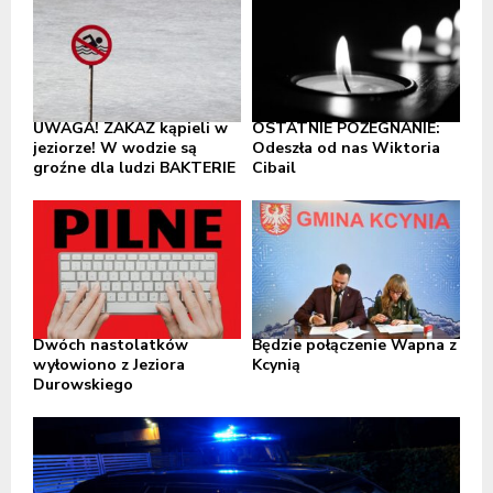
UWAGA! ZAKAZ kąpieli w
OSTATNIE POŻEGNANIE:
jeziorze! W wodzie są
Odeszła od nas Wiktoria
groźne dla ludzi BAKTERIE
Cibail
Dwóch nastolatków
Będzie połączenie Wapna z
wyłowiono z Jeziora
Kcynią
Durowskiego