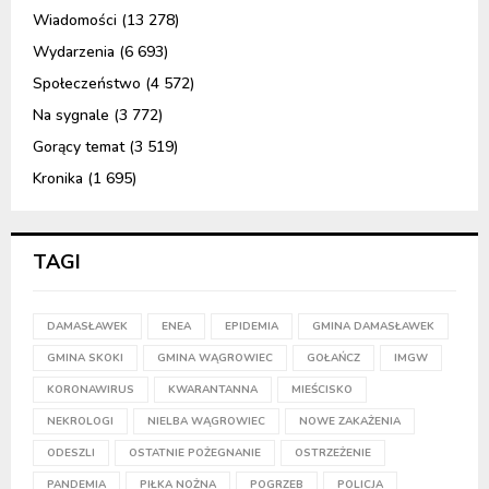
Wiadomości
(13 278)
Wydarzenia
(6 693)
Społeczeństwo
(4 572)
Na sygnale
(3 772)
Gorący temat
(3 519)
Kronika
(1 695)
TAGI
DAMASŁAWEK
ENEA
EPIDEMIA
GMINA DAMASŁAWEK
GMINA SKOKI
GMINA WĄGROWIEC
GOŁAŃCZ
IMGW
KORONAWIRUS
KWARANTANNA
MIEŚCISKO
NEKROLOGI
NIELBA WĄGROWIEC
NOWE ZAKAŻENIA
ODESZLI
OSTATNIE POŻEGNANIE
OSTRZEŻENIE
PANDEMIA
PIŁKA NOŻNA
POGRZEB
POLICJA