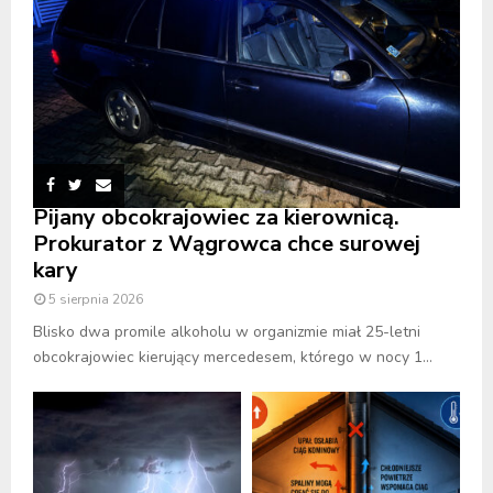
Pijany obcokrajowiec za kierownicą.
Prokurator z Wągrowca chce surowej
kary
5 sierpnia 2026
Blisko dwa promile alkoholu w organizmie miał 25-letni
obcokrajowiec kierujący mercedesem, którego w nocy 1...