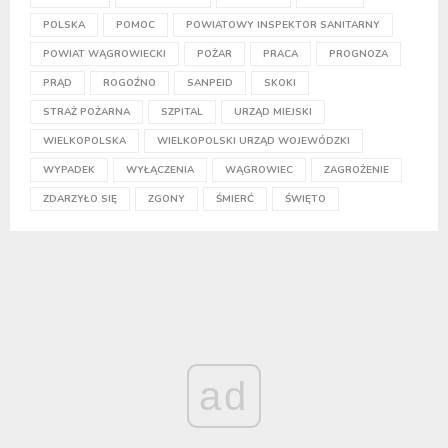
POLSKA
POMOC
POWIATOWY INSPEKTOR SANITARNY
POWIAT WĄGROWIECKI
POŻAR
PRACA
PROGNOZA
PRĄD
ROGOŹNO
SANPEID
SKOKI
STRAŻ POŻARNA
SZPITAL
URZĄD MIEJSKI
WIELKOPOLSKA
WIELKOPOLSKI URZĄD WOJEWÓDZKI
WYPADEK
WYŁĄCZENIA
WĄGROWIEC
ZAGROŻENIE
ZDARZYŁO SIĘ
ZGONY
ŚMIERĆ
ŚWIĘTO
ad